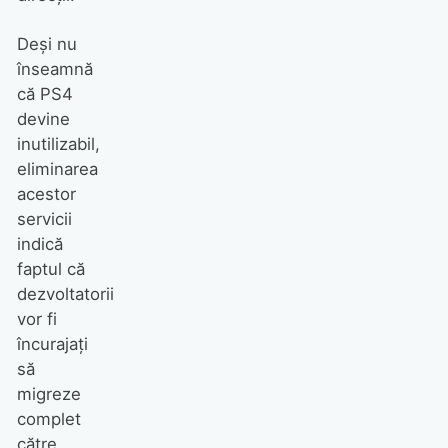
Deși nu
înseamnă
că PS4
devine
inutilizabil,
eliminarea
acestor
servicii
indică
faptul că
dezvoltatorii
vor fi
încurajați
să
migreze
complet
către