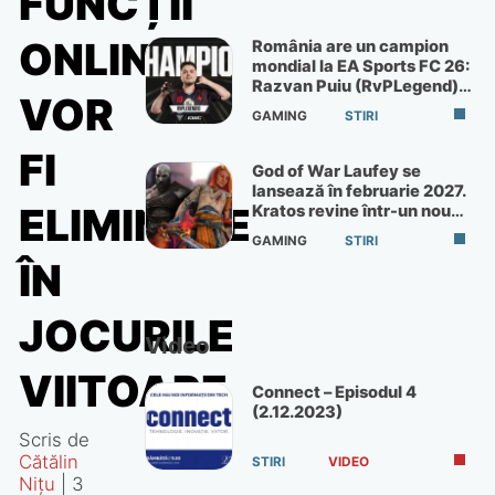
FUNCȚII
ONLINE
România are un campion
mondial la EA Sports FC 26:
Razvan Puiu (RvPLegend)
VOR
câștigă turneul de la Paris
GAMING
STIRI
FI
God of War Laufey se
lansează în februarie 2027.
ELIMINATE
Kratos revine într-un nou
God of War
GAMING
STIRI
ÎN
JOCURILE
Video
VIITOARE
Connect – Episodul 4
(2.12.2023)
Scris de
Cătălin
STIRI
VIDEO
Nițu
|
3