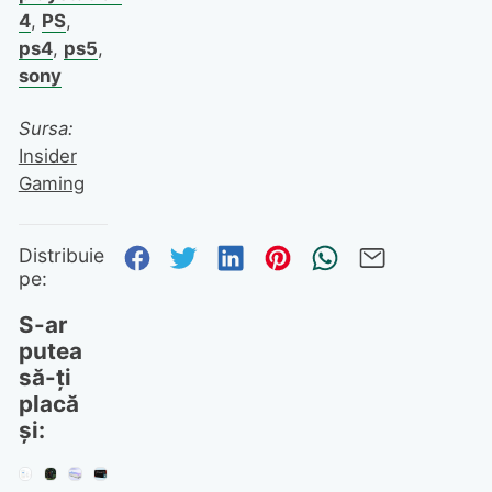
4
,
PS
,
ps4
,
ps5
,
sony
Sursa:
Insider
Gaming
Distribuie pe Facebook
Distribuie pe Twitter
Distribuie pe Linked
Distribuie pe Pi
Trimite prin
Trimite 
Distribuie
pe:
S-ar
putea
să-ți
placă
și: