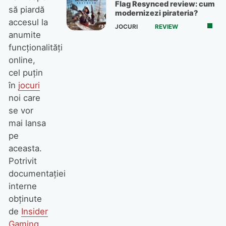
Flag Resynced review: cum
să piardă
modernizezi pirateria?
accesul la
JOCURI
REVIEW
anumite
funcționalități
online,
cel puțin
în
jocuri
noi care
se vor
mai lansa
pe
aceasta.
Potrivit
documentației
interne
obținute
de
Insider
Gaming
,