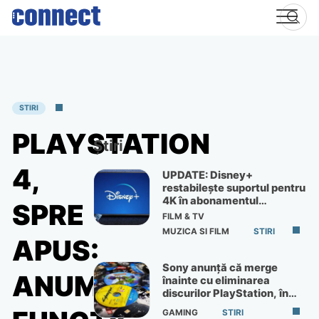
Skip
to
content
STIRI
PLAYSTATION
Știri
4,
UPDATE: Disney+
restabilește suportul pentru
4K în abonamentul
SPRE
Premium
FILM & TV
MUZICA SI FILM
STIRI
APUS:
Sony anunță că merge
ANUMITE
înainte cu eliminarea
discurilor PlayStation, în
ciuda protestelor
GAMING
STIRI