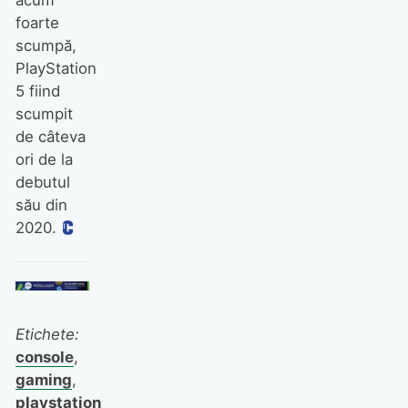
acum
foarte
scumpă,
PlayStation
5 fiind
scumpit
de câteva
ori de la
debutul
său din
2020.
Etichete:
console
,
gaming
,
playstation