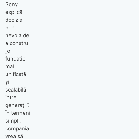
Sony
explică
decizia
prin
nevoia de
a construi
„o
fundație
mai
unificată
și
scalabilă
între
generații”.
În termeni
simpli,
compania
vrea să