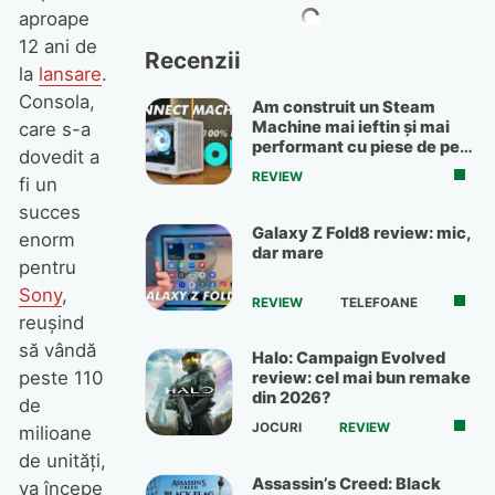
aproape
12 ani de
Recenzii
la
lansare
.
Consola,
Am construit un Steam
Machine mai ieftin și mai
care s-a
performant cu piese de pe
dovedit a
OLX
REVIEW
fi un
succes
Galaxy Z Fold8 review: mic,
enorm
dar mare
pentru
Sony
,
REVIEW
TELEFOANE
reușind
să vândă
Halo: Campaign Evolved
peste 110
review: cel mai bun remake
din 2026?
de
JOCURI
REVIEW
milioane
de unități,
Assassin’s Creed: Black
va începe