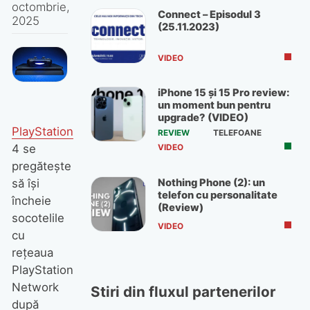
octombrie,
Connect – Episodul 3
2025
(25.11.2023)
VIDEO
iPhone 15 și 15 Pro review:
un moment bun pentru
upgrade? (VIDEO)
PlayStation
REVIEW
TELEFOANE
4 se
VIDEO
pregătește
Nothing Phone (2): un
să își
telefon cu personalitate
încheie
(Review)
socotelile
VIDEO
cu
rețeaua
PlayStation
Network
Stiri din fluxul partenerilor
după