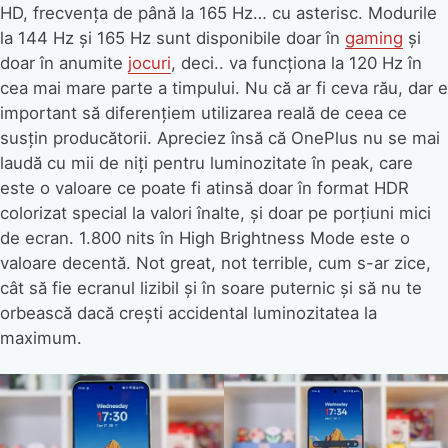
HD, frecvența de până la 165 Hz… cu asterisc. Modurile
la 144 Hz și 165 Hz sunt disponibile doar în
gaming
și
doar în anumite
jocuri
, deci.. va funcționa la 120 Hz în
cea mai mare parte a timpului. Nu că ar fi ceva rău, dar e
important să diferențiem utilizarea reală de ceea ce
susțin producătorii. Apreciez însă că OnePlus nu se mai
laudă cu mii de niți pentru luminozitate în peak, care
este o valoare ce poate fi atinsă doar în format HDR
colorizat special la valori înalte, și doar pe porțiuni mici
de ecran. 1.800 nits în High Brightness Mode este o
valoare decentă. Not great, not terrible, cum s-ar zice,
cât să fie ecranul lizibil și în soare puternic și să nu te
orbească dacă crești accidental luminozitatea la
maximum.