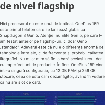
de nivel flagship
Nici procesorul nu este unul de lepădat. OnePlus 15R
este primul telefon care se lansează global cu
Snapdragon 8 Gen 5. Atenție, nu Elite Gen 5, pe care l-
am testat anterior pe flagship-uri, ci doar Gen5
„standard”. Adevărul este că nu e o diferență enormă de
tehnologie între ele, ci de frecvențe și probabil calitatea
litografiei. Nu m-ar mira să fie la bază același lucru, dar
cu imperfecțiuni de producție. În fine, OnePlus 15R vine
într-o singură configurație, cu 12 GB RAM și 256 GB
stocare, ceea ce este cam dezamăgitor, având în vedere
că nu are slot de card.