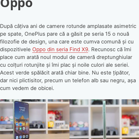
Oppo
După câțiva ani de camere rotunde amplasate asimetric
pe spate, OnePlus pare că a găsit pe seria 15 o nouă
filozofie de design, una care este cumva comună și cu
dispozitivele
Oppo din seria Find X9
. Recunosc că îmi
place cum arată noul modul de cameră dreptunghiular
cu colțuri rotunjite și îmi plac și noile culori ale seriei.
Acest verde spălăcit arată chiar bine. Nu este țipător,
dar nici plictisitor, precum un telefon alb sau negru, așa
cum vedem de obicei.