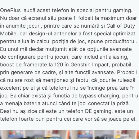
OnePlus laudă acest telefon în special pentru gaming.
Nu doar că ecranul său poate fi folosit la maximum doar
în anumite jocuri, printre care se numără și Call of Duty
Mobile, dar design-ul antenelor a fost special optimizat
pentru a lua în calcul poziția de joc, spune producătorul.
Eu unul mă declar mulțumit atât de opțiunile avansate
de configurare pentru jocuri, care includ antialiasing,
boost de framerate la 120 în Genshin Impact, probabil
prin generare de cadre, și alte funcții avansate. Probabil
că nu are rost să menționez și faptul că jocurile rulează
excelent pe el și că telefonul nu se încinge prea tare în
joc. Ba chiar există și funcția de bypass charging, pentru
a menaja bateria atunci când te joci conectat la priză.
Deși nu aș zice că este un telefon DE gaming, este un
telefon foarte bun pentru cei care vor să se joace pe el.