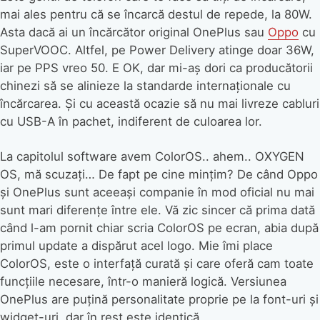
mai ales pentru că se încarcă destul de repede, la 80W.
Asta dacă ai un încărcător original OnePlus sau
Oppo
cu
SuperVOOC. Altfel, pe Power Delivery atinge doar 36W,
iar pe PPS vreo 50. E OK, dar mi-aș dori ca producătorii
chinezi să se alinieze la standarde internaționale cu
încărcarea. Și cu această ocazie să nu mai livreze cabluri
cu USB-A în pachet, indiferent de culoarea lor.
La capitolul software avem ColorOS.. ahem.. OXYGEN
OS, mă scuzați… De fapt pe cine mințim? De când Oppo
și OnePlus sunt aceeași companie în mod oficial nu mai
sunt mari diferențe între ele. Vă zic sincer că prima dată
când l-am pornit chiar scria ColorOS pe ecran, abia după
primul update a dispărut acel logo. Mie îmi place
ColorOS, este o interfață curată și care oferă cam toate
funcțiile necesare, într-o manieră logică. Versiunea
OnePlus are puțină personalitate proprie pe la font-uri și
widget-uri, dar în rest este identică.