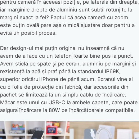
pentru cameră în aceeași poziție, pe laterala din dreapta,
iar marginile drepte de aluminiu sunt subtil rotunjite la
margini exact la fel? Faptul că acea cameră cu zoom
este puțin ovală pare așa o mică ajustare doar pentru a
evita un posibil proces.
Dar design-ul mai puțin original nu înseamnă că nu
avem de a face cu un telefon foarte bine pus la punct.
Avem sticlă pe spate și pe ecran, aluminiu pe margini și
rezistență la apă și praf până la standardul IP69K,
superior oricărui iPhone de până acum. Ecranul vine și
cu o folie de protecție din fabrică, dar accesoriile din
pachet se limitează la un simplu cablu de încărcare.
Măcar este unul cu USB-C la ambele capete, care poate
asigura încărcare la 80W pe încărcătoarele compatibile.