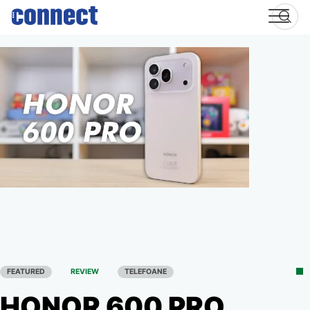
Skip
to
content
FEATURED
REVIEW
TELEFOANE
HONOR 600 PRO