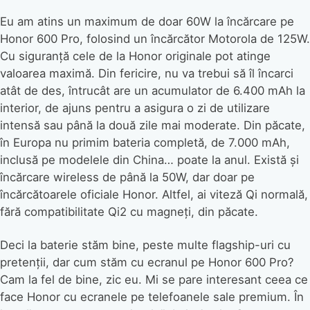
Eu am atins un maximum de doar 60W la încărcare pe
Honor 600 Pro, folosind un încărcător Motorola de 125W.
Cu siguranță cele de la Honor originale pot atinge
valoarea maximă. Din fericire, nu va trebui să îl încarci
atât de des, întrucât are un acumulator de 6.400 mAh la
interior, de ajuns pentru a asigura o zi de utilizare
intensă sau până la două zile mai moderate. Din păcate,
în Europa nu primim bateria completă, de 7.000 mAh,
inclusă pe modelele din China… poate la anul. Există și
încărcare wireless de până la 50W, dar doar pe
încărcătoarele oficiale Honor. Altfel, ai viteză Qi normală,
fără compatibilitate Qi2 cu magneți, din păcate.
Deci la baterie stăm bine, peste multe flagship-uri cu
pretenții, dar cum stăm cu ecranul pe Honor 600 Pro?
Cam la fel de bine, zic eu. Mi se pare interesant ceea ce
face Honor cu ecranele pe telefoanele sale premium. În