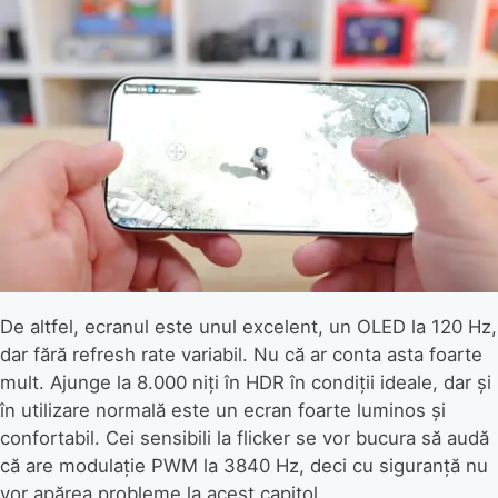
De altfel, ecranul este unul excelent, un OLED la 120 Hz,
dar fără refresh rate variabil. Nu că ar conta asta foarte
mult. Ajunge la 8.000 niți în HDR în condiții ideale, dar și
în utilizare normală este un ecran foarte luminos și
confortabil. Cei sensibili la flicker se vor bucura să audă
că are modulație PWM la 3840 Hz, deci cu siguranță nu
vor apărea probleme la acest capitol.