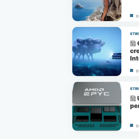
D
STIR
cr
In
D
STIR
pe
D