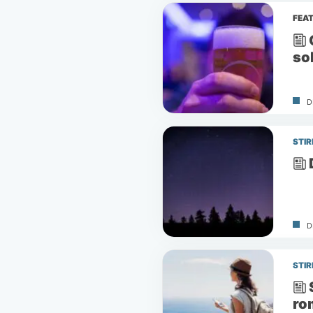
FEA
sol
D
STIR
D
STIR
ro