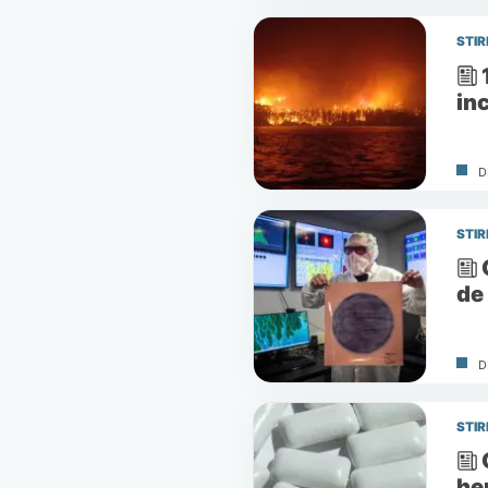
STIR
in
D
STIR
de
D
STIR
he