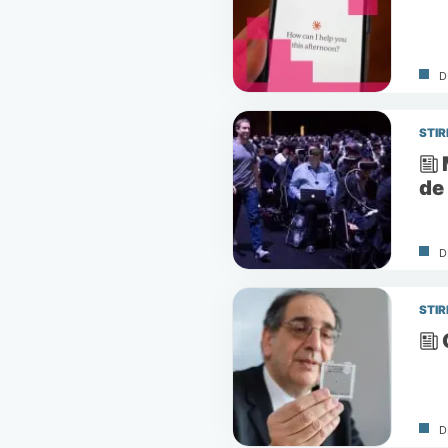
D
STIR
de
D
STIR
D