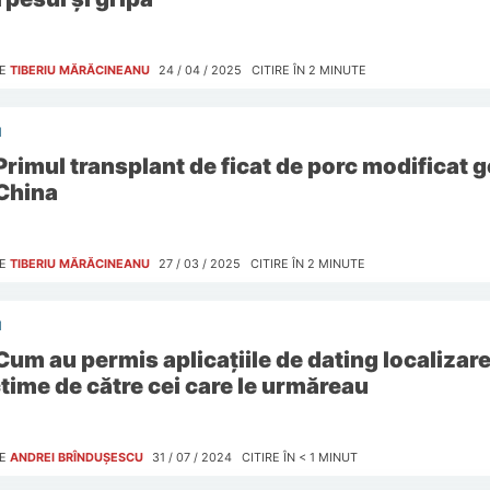
E
TIBERIU MĂRĂCINEANU
24 / 04 / 2025
CITIRE ÎN
2
MINUTE
I
Primul transplant de ficat de porc modificat ge
 China
E
TIBERIU MĂRĂCINEANU
27 / 03 / 2025
CITIRE ÎN
2
MINUTE
I
Cum au permis aplicațiile de dating localizar
ctime de către cei care le urmăreau
E
ANDREI BRÎNDUȘESCU
31 / 07 / 2024
CITIRE ÎN
< 1
MINUT