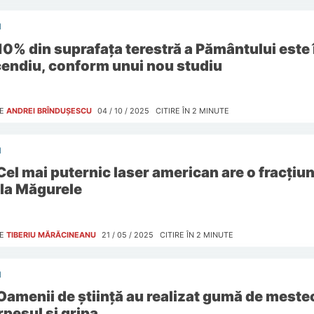
I
10% din suprafața terestră a Pământului este 
cendiu, conform unui nou studiu
E
ANDREI BRÎNDUȘESCU
04 / 10 / 2025
CITIRE ÎN
2
MINUTE
I
Cel mai puternic laser american are o fracțiun
 la Măgurele
E
TIBERIU MĂRĂCINEANU
21 / 05 / 2025
CITIRE ÎN
2
MINUTE
I
Oamenii de știință au realizat gumă de mest
rpesul și gripa