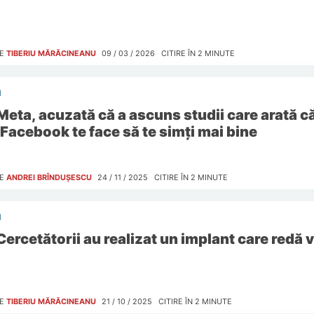
E
TIBERIU MĂRĂCINEANU
09 / 03 / 2026
CITIRE ÎN
2
MINUTE
I
Meta, acuzată că a ascuns studii care arată c
 Facebook te face să te simți mai bine
E
ANDREI BRÎNDUȘESCU
24 / 11 / 2025
CITIRE ÎN
2
MINUTE
I
Cercetătorii au realizat un implant care redă 
E
TIBERIU MĂRĂCINEANU
21 / 10 / 2025
CITIRE ÎN
2
MINUTE