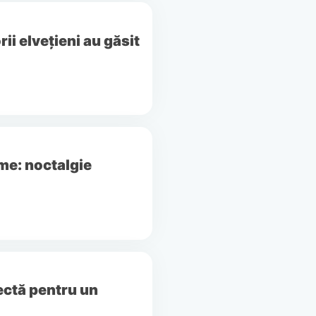
ii elvețieni au găsit
me: noctalgie
ectă pentru un