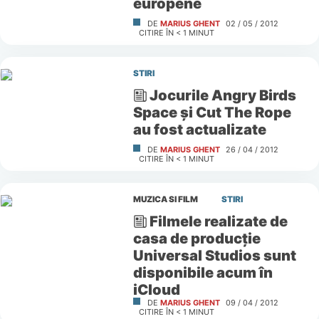
europene
DE
MARIUS GHENT
02 / 05 / 2012
CITIRE ÎN
< 1
MINUT
STIRI
Jocurile Angry Birds
Space şi Cut The Rope
au fost actualizate
DE
MARIUS GHENT
26 / 04 / 2012
CITIRE ÎN
< 1
MINUT
MUZICA SI FILM
STIRI
Filmele realizate de
casa de producţie
Universal Studios sunt
disponibile acum în
iCloud
DE
MARIUS GHENT
09 / 04 / 2012
CITIRE ÎN
< 1
MINUT