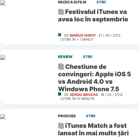
MUZICA SI FILM
STIRI
Festivalul iTunes va
avea loc în septembrie
DE
MARIUS GHENT
21 / 05 / 2012
CITIRE ÎN
< 1
MINUT
REVIEW
STIRI
Chestiune de
convingeri: Apple iOS 5
vs Android 4.0 vs
Windows Phone 7.5
DE
SERGIU BRICEAG
18 / 05 / 2012
CITIRE ÎN
10
MINUTE
PRODUSE
STIRI
iTunes Match a fost
lansat în mai multe ţări