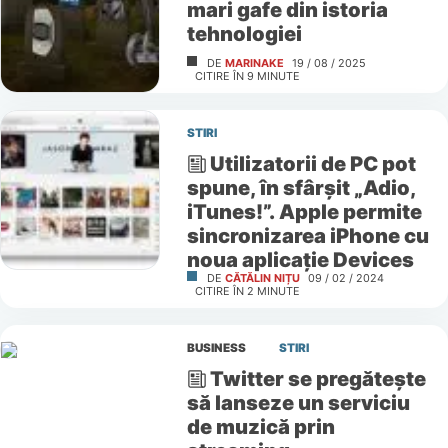
mari gafe din istoria
tehnologiei
DE
MARINAKE
19 / 08 / 2025
CITIRE ÎN
9
MINUTE
STIRI
Utilizatorii de PC pot
spune, în sfârșit „Adio,
iTunes!”. Apple permite
sincronizarea iPhone cu
noua aplicație Devices
DE
CĂTĂLIN NIȚU
09 / 02 / 2024
CITIRE ÎN
2
MINUTE
BUSINESS
STIRI
Twitter se pregăteşte
să lanseze un serviciu
de muzică prin