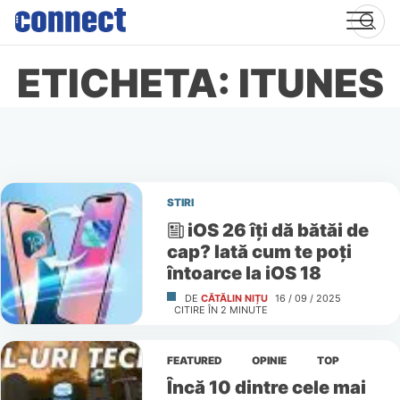
Skip
to
content
ETICHETA: ITUNES
STIRI
iOS 26 îți dă bătăi de
cap? Iată cum te poți
întoarce la iOS 18
DE
CĂTĂLIN NIȚU
16 / 09 / 2025
CITIRE ÎN
2
MINUTE
FEATURED
OPINIE
TOP
Încă 10 dintre cele mai