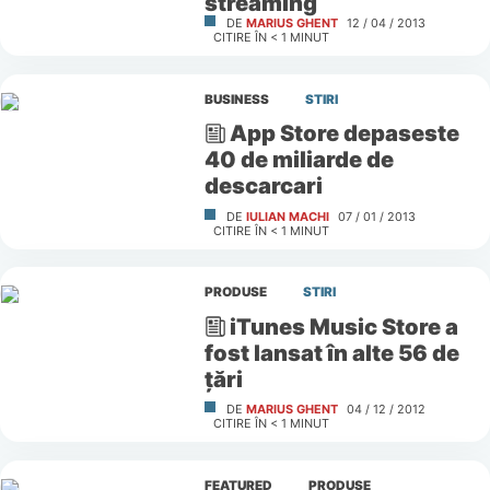
streaming
DE
MARIUS GHENT
12 / 04 / 2013
CITIRE ÎN
< 1
MINUT
BUSINESS
STIRI
App Store depaseste
40 de miliarde de
descarcari
DE
IULIAN MACHI
07 / 01 / 2013
CITIRE ÎN
< 1
MINUT
PRODUSE
STIRI
iTunes Music Store a
fost lansat în alte 56 de
ţări
DE
MARIUS GHENT
04 / 12 / 2012
CITIRE ÎN
< 1
MINUT
FEATURED
PRODUSE