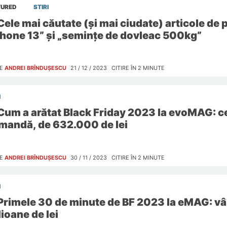
TURED
STIRI
Cele mai căutate (și mai ciudate) articole de
Phone 13” și „semințe de dovleac 500kg”
E
ANDREI BRÎNDUȘESCU
21 / 12 / 2023
CITIRE ÎN
2
MINUTE
I
Cum a arătat Black Friday 2023 la evoMAG: c
mandă, de 632.000 de lei
E
ANDREI BRÎNDUȘESCU
30 / 11 / 2023
CITIRE ÎN
2
MINUTE
I
Primele 30 de minute de BF 2023 la eMAG: vâ
ioane de lei