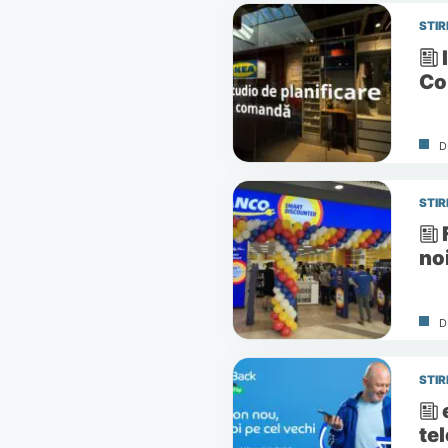
STIR
Co
D
STIR
noi
D
STIR
te