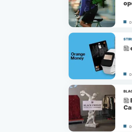
ope
D
STIR
D
BLAC
Ca
D