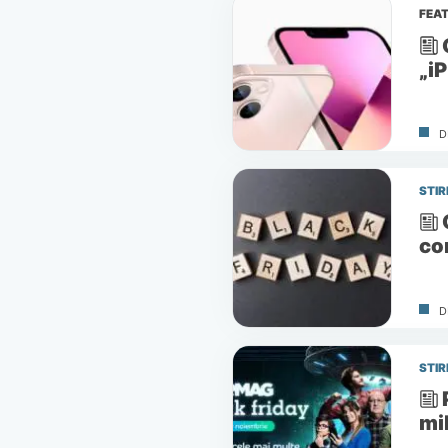
FEA
„i
D
STIR
co
D
STIR
mil