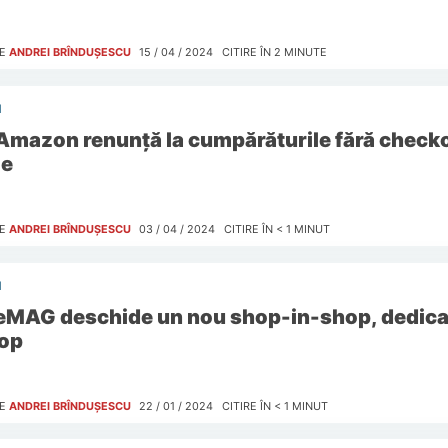
E
ANDREI BRÎNDUȘESCU
15 / 04 / 2024
CITIRE ÎN
2
MINUTE
I
Amazon renunță la cumpărăturile fără check
le
E
ANDREI BRÎNDUȘESCU
03 / 04 / 2024
CITIRE ÎN
< 1
MINUT
I
eMAG deschide un nou shop-in-shop, dedicat
op
E
ANDREI BRÎNDUȘESCU
22 / 01 / 2024
CITIRE ÎN
< 1
MINUT