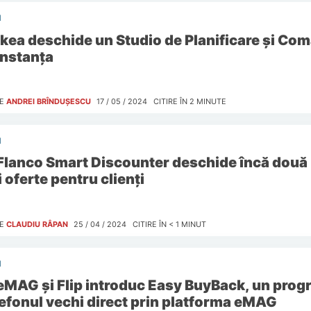
I
Ikea deschide un Studio de Planificare și Co
nstanța
E
ANDREI BRÎNDUȘESCU
17 / 05 / 2024
CITIRE ÎN
2
MINUTE
I
Flanco Smart Discounter deschide încă două 
 oferte pentru clienți
E
CLAUDIU RÂPAN
25 / 04 / 2024
CITIRE ÎN
< 1
MINUT
I
eMAG și Flip introduc Easy BuyBack, un progr
lefonul vechi direct prin platforma eMAG