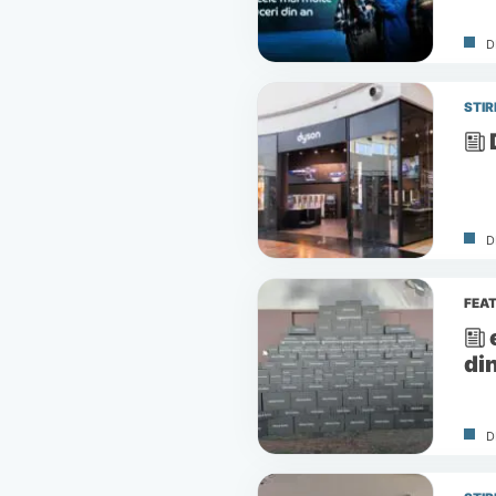
D
STIR
D
FEA
di
D