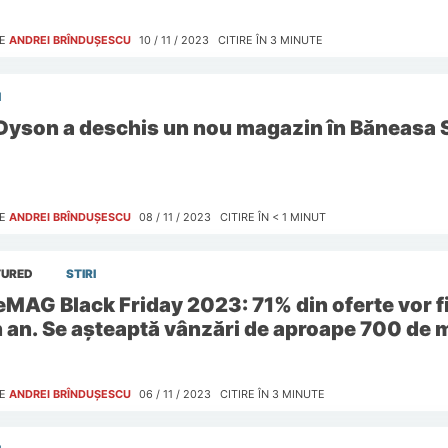
E
ANDREI BRÎNDUȘESCU
10 / 11 / 2023
CITIRE ÎN
3
MINUTE
I
Dyson a deschis un nou magazin în Băneasa 
E
ANDREI BRÎNDUȘESCU
08 / 11 / 2023
CITIRE ÎN
< 1
MINUT
TURED
STIRI
eMAG Black Friday 2023: 71% din oferte vor fi 
n an. Se așteaptă vânzări de aproape 700 de mi
E
ANDREI BRÎNDUȘESCU
06 / 11 / 2023
CITIRE ÎN
3
MINUTE