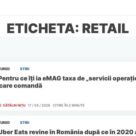
ETICHETA: RETAIL
TURED
STIRI
Pentru ce îți ia eMAG taxa de „servicii operați
ecare comandă
E
CĂTĂLIN NIȚU
17 / 04 / 2026
CITIRE ÎN
2
MINUTE
TURED
STIRI
Uber Eats revine în România după ce în 2020 