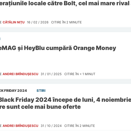
rațiunile locale către Bolt, cel mai mare rival
E
CĂTĂLIN NIȚU
16 / 02 / 2026
CITIRE ÎN
2
MINUTE
I
eMAG și HeyBlu cumpără Orange Money
E
ANDREI BRÎNDUȘESCU
31 / 01 / 2025
CITIRE ÎN
< 1
MINUT
K FRIDAY 2024
STIRI
Black Friday 2024 începe de luni, 4 noiembrie
re sunt cele mai bune oferte
E
ANDREI BRÎNDUȘESCU
31 / 10 / 2024
CITIRE ÎN
2
MINUTE