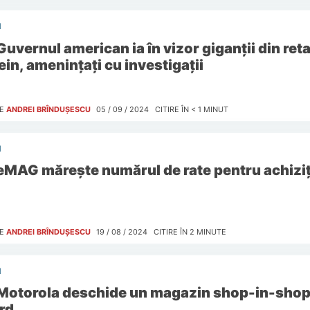
I
Guvernul american ia în vizor giganții din reta
ein, amenințați cu investigații
E
ANDREI BRÎNDUȘESCU
05 / 09 / 2024
CITIRE ÎN
< 1
MINUT
I
eMAG mărește numărul de rate pentru achiziț
E
ANDREI BRÎNDUȘESCU
19 / 08 / 2024
CITIRE ÎN
2
MINUTE
I
Motorola deschide un magazin shop-in-shop 
rd