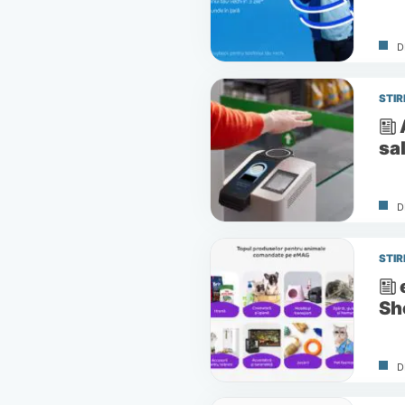
D
STIR
sa
D
STIR
Sh
D