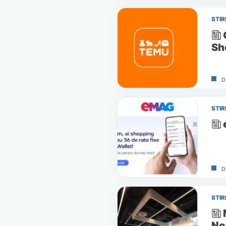
STIR
Sh
D
STIR
D
STIR
No