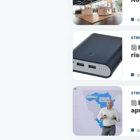
D
STIR
ri
D
STIR
ap
D