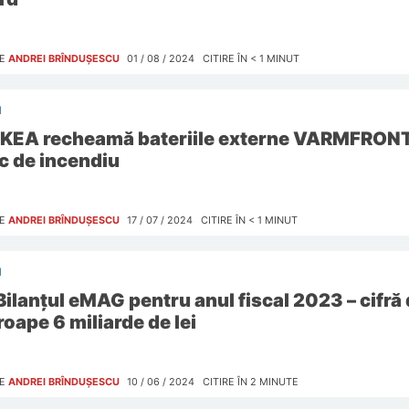
E
ANDREI BRÎNDUȘESCU
01 / 08 / 2024
CITIRE ÎN
< 1
MINUT
I
IKEA recheamă bateriile externe VARMFRONT,
sc de incendiu
E
ANDREI BRÎNDUȘESCU
17 / 07 / 2024
CITIRE ÎN
< 1
MINUT
I
Bilanțul eMAG pentru anul fiscal 2023 – cifră 
roape 6 miliarde de lei
E
ANDREI BRÎNDUȘESCU
10 / 06 / 2024
CITIRE ÎN
2
MINUTE