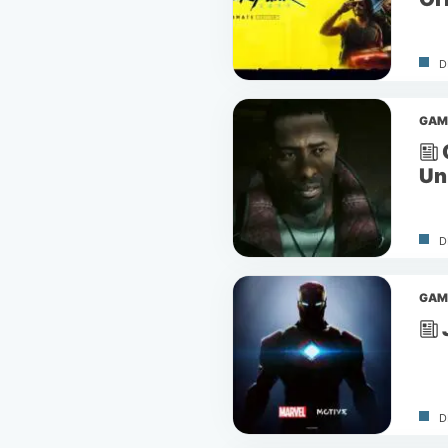
D
GAM
Un
D
GAM
D