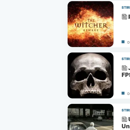
STIR
D
STIR
FP
D
STIR
Un