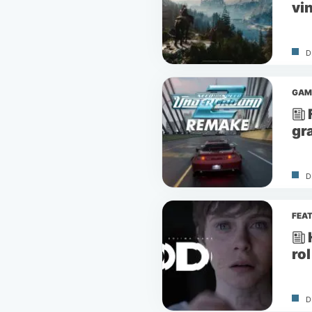
vi
D
GAM
gr
D
FEA
rol
D