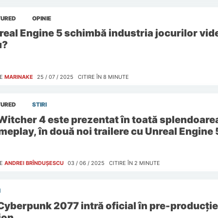
TURED
OPINIE
real Engine 5 schimbă industria jocurilor vide
u?
E
MARINAKE
25 / 07 / 2025
CITIRE ÎN
8
MINUTE
TURED
STIRI
Witcher 4 este prezentat în toată splendoarea
meplay, în două noi trailere cu Unreal Engine 
E
ANDREI BRÎNDUȘESCU
03 / 06 / 2025
CITIRE ÎN
2
MINUTE
I
Cyberpunk 2077 intră oficial în pre-producți
ion