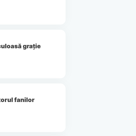
uloasă grație
orul fanilor