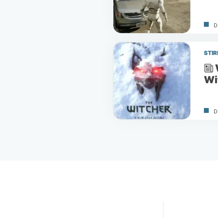
D
STIR
Wi
D