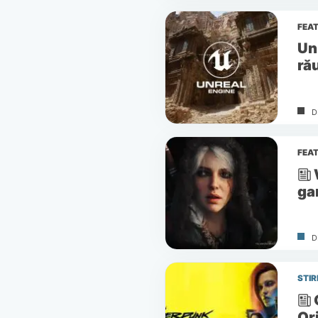
FEA
Un
ră
D
FEA
ga
D
STIR
Or