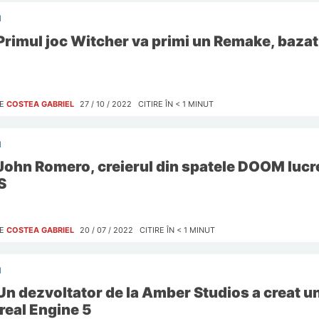
I
Primul joc Witcher va primi un Remake, bazat
E
COSTEA GABRIEL
27 / 10 / 2022
CITIRE ÎN
< 1
MINUT
I
John Romero, creierul din spatele DOOM lucre
S
E
COSTEA GABRIEL
20 / 07 / 2022
CITIRE ÎN
< 1
MINUT
I
Un dezvoltator de la Amber Studios a creat u
real Engine 5