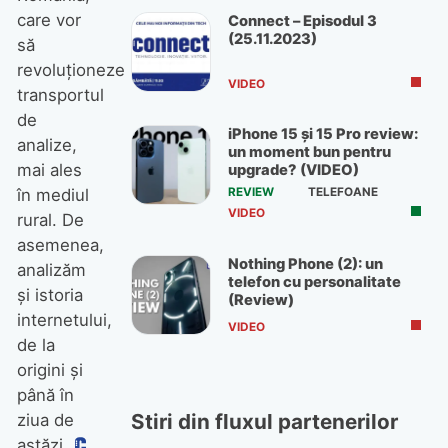
care vor
Connect – Episodul 3
(25.11.2023)
să
revoluționeze
VIDEO
transportul
de
iPhone 15 și 15 Pro review:
analize,
un moment bun pentru
mai ales
upgrade? (VIDEO)
în mediul
REVIEW
TELEFOANE
VIDEO
rural. De
asemenea,
Nothing Phone (2): un
analizăm
telefon cu personalitate
și istoria
(Review)
internetului,
VIDEO
de la
origini și
până în
Stiri din fluxul partenerilor
ziua de
astăzi.