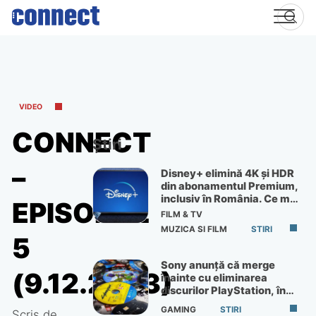
Skip
to
content
VIDEO
CONNECT
Știri
–
Disney+ elimină 4K și HDR
din abonamentul Premium,
inclusiv în România. Ce mai
EPISODUL
primești de 60 lei pe lună
FILM & TV
MUZICA SI FILM
STIRI
5
Sony anunță că merge
(9.12.2023)
înainte cu eliminarea
discurilor PlayStation, în
ciuda protestelor
GAMING
STIRI
Scris de