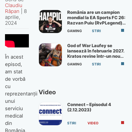
Claudiu
Râpan
|
8
România are un campion
aprilie,
mondial la EA Sports FC 26:
2024
Razvan Puiu (RvPLegend)
câștigă turneul de la Paris
GAMING
STIRI
God of War Laufey se
lansează în februarie 2027.
Kratos revine într-un nou
În acest
God of War
episod,
GAMING
STIRI
am stat
de vorbă
cu
Video
reprezentanții
unui
Connect – Episodul 4
serviciu
(2.12.2023)
medical
din
STIRI
VIDEO
România,