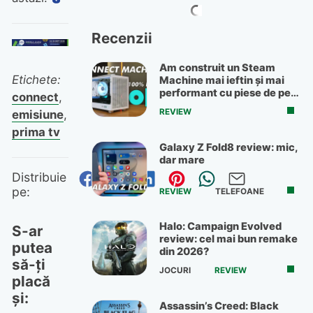
Recenzii
Am construit un Steam
Etichete:
Machine mai ieftin și mai
performant cu piese de pe
connect
,
OLX
REVIEW
emisiune
,
prima tv
Galaxy Z Fold8 review: mic,
dar mare
Distribuie pe Facebook
Distribuie pe Twitter
Distribuie pe Linked
Distribuie pe Pi
Trimite prin
Trimite 
Distribuie
pe:
REVIEW
TELEFOANE
Halo: Campaign Evolved
S-ar
review: cel mai bun remake
putea
din 2026?
să-ți
JOCURI
REVIEW
placă
și:
Assassin’s Creed: Black