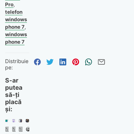
Pro
,
telefon
windows
phone 7
,
windows
phone 7
Distribuie pe Facebook
Distribuie pe Twitter
Distribuie pe Linked
Distribuie pe Pi
Trimite prin
Trimite 
Distribuie
pe:
S-ar
putea
să-ți
placă
și: