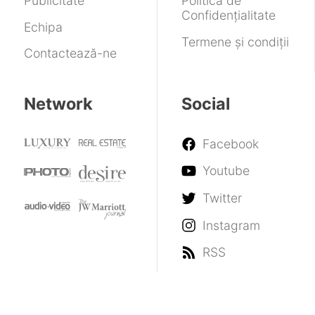
Publicitate
Politica de
„standard”
Confidențialitate
Echipa
Termene și condiții
Contactează-ne
Network
Social
Facebook
Youtube
Twitter
Instagram
RSS