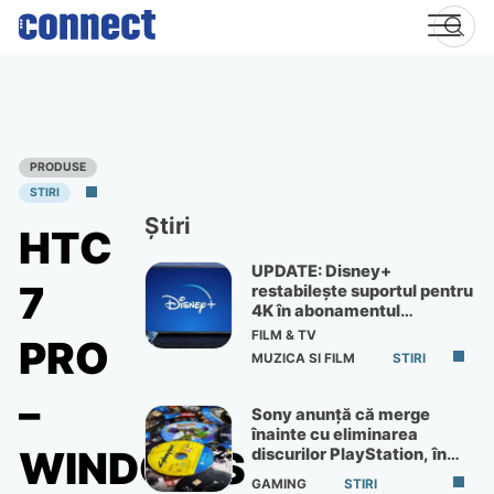
Skip
to
content
PRODUSE
STIRI
Știri
HTC
UPDATE: Disney+
7
restabilește suportul pentru
4K în abonamentul
Premium
FILM & TV
PRO
MUZICA SI FILM
STIRI
–
Sony anunță că merge
înainte cu eliminarea
WINDOWS
discurilor PlayStation, în
ciuda protestelor
GAMING
STIRI