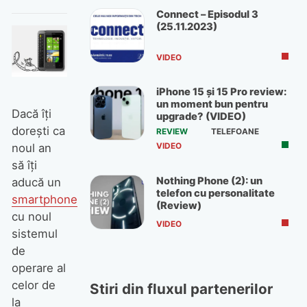
Connect – Episodul 3
(25.11.2023)
VIDEO
iPhone 15 și 15 Pro review:
un moment bun pentru
Dacă îți
upgrade? (VIDEO)
dorești ca
REVIEW
TELEFOANE
VIDEO
noul an
să îți
Nothing Phone (2): un
aducă un
telefon cu personalitate
smartphone
(Review)
cu noul
VIDEO
sistemul
de
operare al
celor de
Stiri din fluxul partenerilor
la