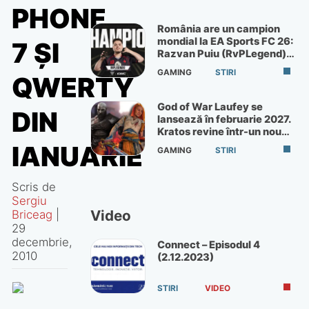
PHONE
România are un campion
mondial la EA Sports FC 26:
7 ȘI
Razvan Puiu (RvPLegend)
câștigă turneul de la Paris
GAMING
STIRI
QWERTY
God of War Laufey se
DIN
lansează în februarie 2027.
Kratos revine într-un nou
God of War
IANUARIE
GAMING
STIRI
Scris de
Sergiu
Video
Briceag
|
29
decembrie,
Connect – Episodul 4
2010
(2.12.2023)
STIRI
VIDEO