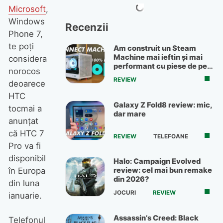
Microsoft
,
Windows
Recenzii
Phone 7,
te poți
Am construit un Steam
Machine mai ieftin și mai
considera
performant cu piese de pe
norocos
OLX
REVIEW
deoarece
HTC
Galaxy Z Fold8 review: mic,
tocmai a
dar mare
anunțat
că HTC 7
REVIEW
TELEFOANE
Pro va fi
disponibil
Halo: Campaign Evolved
review: cel mai bun remake
în Europa
din 2026?
din luna
JOCURI
REVIEW
ianuarie.
Assassin’s Creed: Black
Telefonul