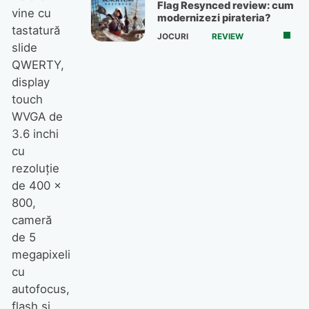
Flag Resynced review: cum
vine cu
modernizezi pirateria?
tastatură
JOCURI
REVIEW
slide
QWERTY,
display
touch
WVGA de
3.6 inchi
cu
rezoluție
de 400 x
800,
cameră
de 5
megapixeli
cu
autofocus,
flash și