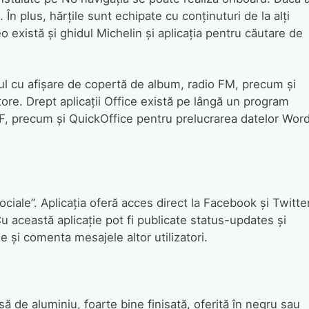
 În plus, hărţile sunt echipate cu conţinuturi de la alţi
 există şi ghidul Michelin şi aplicaţia pentru căutare de
ul cu afişare de copertă de album, radio FM, precum şi
tore. Drept aplicaţii Office există pe lângă un program
F, precum şi QuickOffice pentru prelucrarea datelor Word
ciale”. Aplicaţia oferă acces direct la Facebook şi Twitte
 această aplicaţie pot fi publicate status-updates şi
e şi comenta mesajele altor utilizatori.
ă de aluminiu, foarte bine finisată, oferită în negru sau