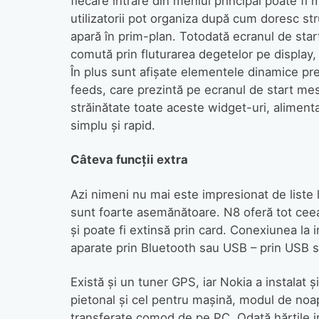
fiecare intrare din meniul principal poate fi 
utilizatorii pot organiza după cum doresc str
apară în prim-plan. Totodată ecranul de start 
comută prin fluturarea degetelor pe display, 
În plus sunt afişate elementele dinamice pr
feeds, care prezintă pe ecranul de start mesaj
străinătate toate aceste widget-uri, alimenta
simplu şi rapid.
Câteva funcţii extra
Azi nimeni nu mai este impresionat de liste l
sunt foarte asemănătoare. N8 oferă tot cee
şi poate fi extinsă prin card. Conexiunea l
aparate prin Bluetooth sau USB – prin USB s
Există şi un tuner GPS, iar Nokia a instalat 
pietonal şi cel pentru maşină, modul de noapte
transferate comod de pe PC. Odată hărţile i