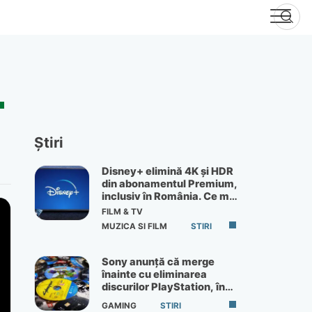
Știri
Disney+ elimină 4K și HDR
din abonamentul Premium,
inclusiv în România. Ce mai
primești de 60 lei pe lună
FILM & TV
MUZICA SI FILM
STIRI
Sony anunță că merge
înainte cu eliminarea
discurilor PlayStation, în
ciuda protestelor
GAMING
STIRI