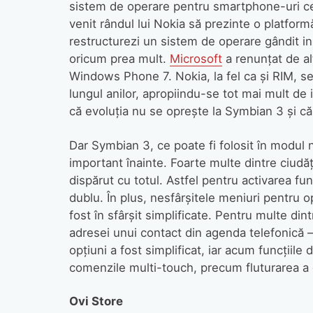
sistem de operare pentru smartphone-uri ce 
venit rândul lui Nokia să prezinte o platfor
restructurezi un sistem de operare gândit ini
oricum prea mult.
Microsoft
a renunţat de alt
Windows Phone 7. Nokia, la fel ca şi RIM, se
lungul anilor, apropiindu-se tot mai mult de
că evoluţia nu se opreşte la Symbian 3 şi că 
Dar Symbian 3, ce poate fi folosit în modul n
important înainte. Foarte multe dintre ciudăţ
dispărut cu totul. Astfel pentru activarea fun
dublu. În plus, nesfârşitele meniuri pentru o
fost în sfârşit simplificate. Pentru multe din
adresei unui contact din agenda telefonică 
opţiuni a fost simplificat, iar acum funcţiile 
comenzile multi-touch, precum fluturarea a
Ovi Store