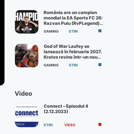
România are un campion
mondial la EA Sports FC 26:
Razvan Puiu (RvPLegend)
câștigă turneul de la Paris
GAMING
STIRI
God of War Laufey se
lansează în februarie 2027.
Kratos revine într-un nou
God of War
GAMING
STIRI
Video
Connect – Episodul 4
(2.12.2023)
STIRI
VIDEO