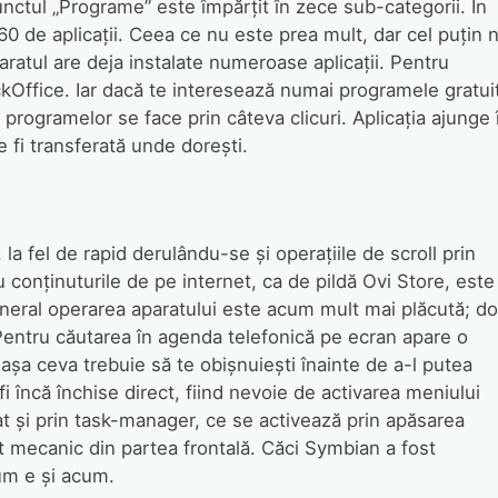
nctul „Programe” este împărţit în zece sub-categorii. În
 de aplicaţii. Ceea ce nu este prea mult, dar cel puţin 
aratul are deja instalate numeroase aplicaţii. Pentru
kOffice. Iar dacă te interesează numai programele gratui
 programelor se face prin câteva clicuri. Aplicaţia ajunge 
fi transferată unde doreşti.
la fel de rapid derulându-se şi operaţiile de scroll prin
au conţinuturile de pe internet, ca de pildă Ovi Store, este
neral operarea aparatului este acum mult mai plăcută; do
. Pentru căutarea în agenda telefonică pe ecran apare o
u aşa ceva trebuie să te obişnuieşti înainte de a-l putea
i încă închise direct, fiind nevoie de activarea meniului
izat şi prin task-manager, ce se activează prin apăsarea
t mecanic din partea frontală. Căci Symbian a fost
um e şi acum.