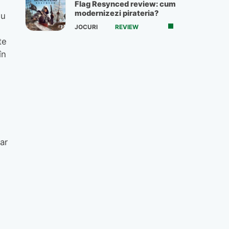
Flag Resynced review: cum
modernizezi pirateria?
nu
JOCURI
REVIEW
te
în
ar