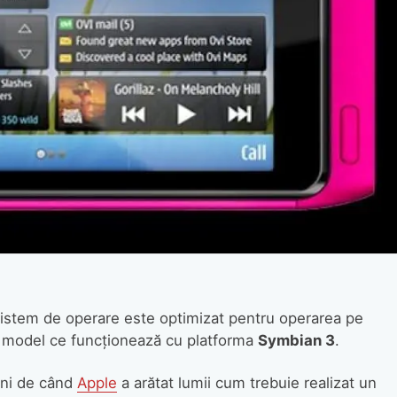
sistem de operare este optimizat pentru operarea pe
 model ce funcţionează cu platforma
Symbian 3
.
ani de când
Apple
a arătat lumii cum trebuie realizat un