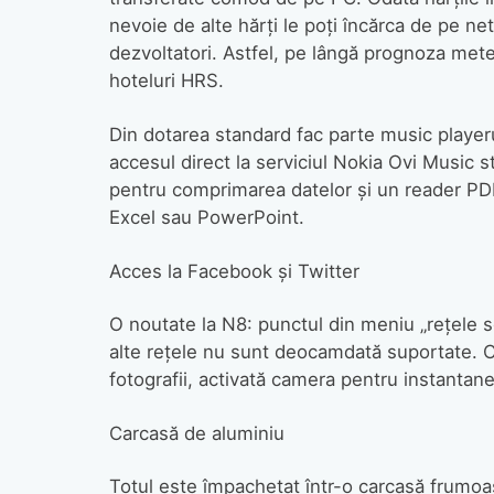
nevoie de alte hărţi le poţi încărca de pe net.
dezvoltatori. Astfel, pe lângă prognoza meteo
hoteluri HRS.
Din dotarea standard fac parte music player
accesul direct la serviciul Nokia Ovi Music s
pentru comprimarea datelor şi un reader PD
Excel sau PowerPoint.
Acces la Facebook şi Twitter
O noutate la N8: punctul din meniu „reţele so
alte reţele nu sunt deocamdată suportate. Cu
fotografii, activată camera pentru instantane
Carcasă de aluminiu
Totul este împachetat într-o carcasă frumoas