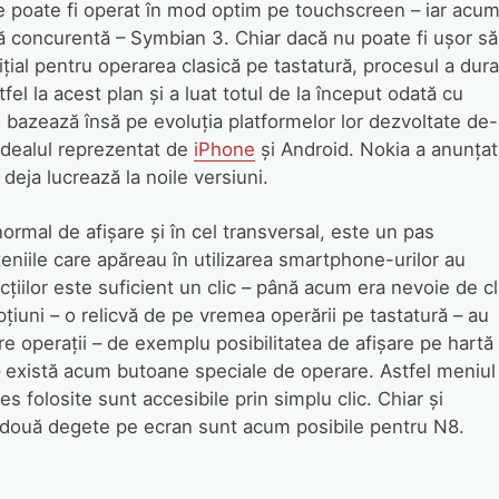
poate fi operat în mod optim pe touch­screen – iar acum
mă concurentă – Symbian 3. Chiar dacă nu poate fi uşor să
ţial pentru operarea clasică pe tastatură, procesul a dura
fel la acest plan şi a luat totul de la început odată cu
 bazează însă pe evoluţia platformelor lor dezvoltate de-
 idealul reprezentat de
iPhone
şi Android. Nokia a anunţat
deja lucrează la noile versiuni.
ormal de afişare şi în cel transversal, este un pas
eniile care apăreau în utilizarea smartphone-urilor au
cţiilor este suficient un clic – până acum era nevoie de cl
pţiuni – o relicvă de pe vremea operării pe tastatură – au
tre operaţii – de exemplu posibilitatea de afişare pe hartă
– există acum butoane speciale de operare. Astfel meniul
des folosite sunt accesibile prin simplu clic. Chiar şi
 două degete pe ecran sunt acum posibile pentru N8.