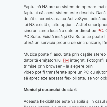
Faptul că N8 are un sistem de operare mai
faptului că acest sistem este deschis. Dacă
decât sincronizarea cu ActiveSync, adică cu 
lui N8 există şi alte opţiuni. Astfel smartp
sincronizarea locală a datelor direct pe
PC
. 
PC Suite. Există însă şi Ovi Suite ce poate 
oferă un serviciu propriu de sincronizare, fără
Muzica poate fi ascultată prin căştile stereo
datorită emiţătorului
FM
integrat. Fotografiil
trimise prin browser – la alegere prin e
video pot fi transferate spre un PC cu ajutor
să aprecieze această flexibilitate, se vor o
Meniul şi ecranului de start
Această flexibilitate este valabilă şi în caz