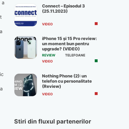
 a
Connect – Episodul 3
(25.11.2023)
t
VIDEO
a
iPhone 15 și 15 Pro review:
un moment bun pentru
upgrade? (VIDEO)
REVIEW
TELEFOANE
VIDEO
ic
Nothing Phone (2): un
telefon cu personalitate
(Review)
 a
VIDEO
Stiri din fluxul partenerilor