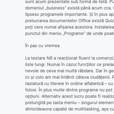
sunt acum prezentate sub formă de listă. Pu
domeniul „business” există până acum cca. 60
lipsesc programele importante. Şi în plus ap
prelucrarea documentelor Office există Quic
poţi cere numai afişarea acestora. Instalarea
punctul din meniu „Programe” de unde poate 
În pas cu vremea
La testare N8 a reacţionat fluent la comenzi, 
liste lungi. Numai în cazul funcţiilor ce prei
nevoie de ceva mai multă răbdare. Dar în ge
ici şi colo am mai întâlnit câteva ciudăţenii
tastatură cu literele în ordine alfabetică – c
folosi. În plus multe dintre programe nu pot f
opţiuni. Alternativ acest lucru poate fi real
prelungită pe tasta meniu – singurul elemen
dintotdeauna capabil de multitasking, aşa c