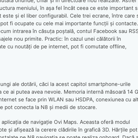
mutată oriunde, chiar şi în directoare nou realizate. Astfel
uctura meniului, în aşa fel încât ceea ce este important 
este şi el liber configurabil. Cele trei ecrane, între care 
pot fi ocupate cu cele mai importante funcţii şi contacte
ecum intrarea în căsuţa poştală, contul Facebook sau RS
ele nou primite. Practic: în cazul unei călătorii în
te cu noutăţi de pe internet, pot fi comutate offline,
ungi ale dotării, căci la acest capitol smartphone-urile
a ce ai putea avea nevoie. Memoria internă măsoară 14 
a internet se face prin WLAN sau HSDPA, conexiunea cu al
e pot conecta la N8 şi medii de stocare.
şi aplicaţia de navigaţie Ovi Maps. Aceasta oferă modul
 şi afişează la cerere clădirile în grafică 3D. Hărţile pot 
nstalate pe N8 navigaţia se poate realiza onboard. Dacă a