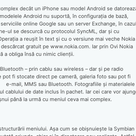
 complex decât un iPhone sau model Android se datoreaz
 modelele Android nu suportă, în configuraţia de bază,
serviciile online Google sau un server Exchange, în cazu
hone-ul se descurcă cu protocolul SyncML, dar şi cu
Operaţia a reuşit în text şi cu o versiune mai veche Nokia
fi descărcat gratuit pe www.nokia.com. Iar prin Ovi Nokia
 a obliga însă cu nimic clienţii.
 Bluetooth – prin cablu sau wireless – dar şi pe radio
e pot fi stocate direct pe cameră, galeria foto sau pot fi
-mail, MMS sau Bluetooth. Fotografiile şi materialele
ul cablului de date inclus în pachet. Iar cei care vor ajun
bişnui până la urmă cu meniul ceva mai complex.
ul structurării meniului. Aşa cum se obişnuieşte la Symbian