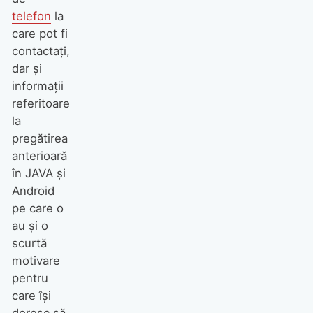
telefon
la
care pot fi
contactați,
dar și
informații
referitoare
la
pregătirea
anterioară
în JAVA și
Android
pe care o
au și o
scurtă
motivare
pentru
care își
doresc să