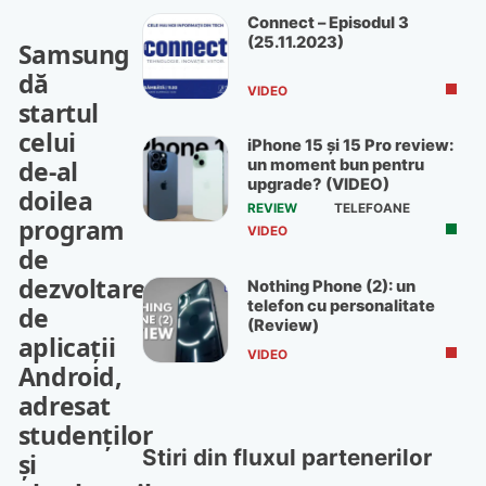
Connect – Episodul 3
(25.11.2023)
Samsung
dă
VIDEO
startul
celui
iPhone 15 și 15 Pro review:
de-al
un moment bun pentru
upgrade? (VIDEO)
doilea
REVIEW
TELEFOANE
program
VIDEO
de
dezvoltare
Nothing Phone (2): un
telefon cu personalitate
de
(Review)
aplicații
VIDEO
Android,
adresat
studenților
Stiri din fluxul partenerilor
și