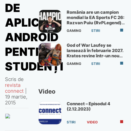
DE
România are un campion
mondial la EA Sports FC 26:
APLICAȚII
Razvan Puiu (RvPLegend)
câștigă turneul de la Paris
GAMING
STIRI
ANDROID
God of War Laufey se
PENTRU
lansează în februarie 2027.
Kratos revine într-un nou
God of War
STUDENȚI
GAMING
STIRI
Scris de
revista
Video
connect
|
19 martie,
2015
Connect – Episodul 4
(2.12.2023)
STIRI
VIDEO