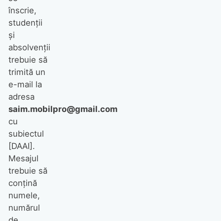
înscrie,
studenții
și
absolvenții
trebuie să
trimită un
e-mail la
adresa
saim.mobilpro@gmail.com
cu
subiectul
[DAAI].
Mesajul
trebuie să
conțină
numele,
numărul
de