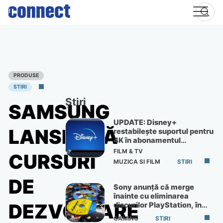
Skip
to
content
PRODUSE
STIRI
Știri
SAMSUNG
UPDATE: Disney+
LANSEAZĂ
restabilește suportul pentru
4K în abonamentul
Premium
FILM & TV
CURSURI
MUZICA SI FILM
STIRI
DE
Sony anunță că merge
înainte cu eliminarea
DEZVOLTARE
discurilor PlayStation, în
ciuda protestelor
GAMING
STIRI