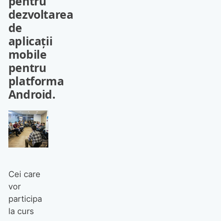
pentru
dezvoltarea
de
aplicații
mobile
pentru
platforma
Android.
Cei care
vor
participa
la curs