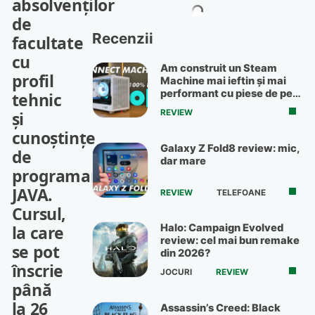
absolvenților
de
Recenzii
facultate
cu
Am construit un Steam
profil
Machine mai ieftin și mai
performant cu piese de pe
tehnic
OLX
și
REVIEW
cunoștințe
Galaxy Z Fold8 review: mic,
de
dar mare
programare
JAVA.
REVIEW
TELEFOANE
Cursul,
la care
Halo: Campaign Evolved
review: cel mai bun remake
se pot
din 2026?
înscrie
JOCURI
REVIEW
până
la 26
Assassin’s Creed: Black