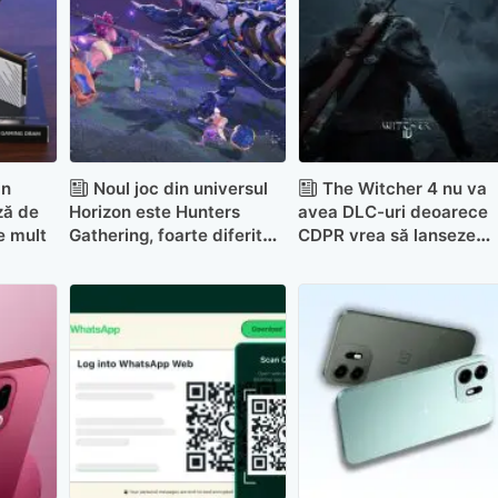
in
Noul joc din universul
The Witcher 4 nu va
ză de
Horizon este Hunters
avea DLC-uri deoarece
de mult
Gathering, foarte diferit
CDPR vrea să lanseze
de celelalte titluri
întreaga trilogie în șase
ani