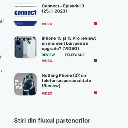
Connect – Episodul 3
(25.11.2023)
al
VIDEO
iPhone 15 și 15 Pro review:
un moment bun pentru
upgrade? (VIDEO)
e
REVIEW
TELEFOANE
e
VIDEO
n
Nothing Phone (2): un
telefon cu personalitate
(Review)
VIDEO
Stiri din fluxul partenerilor