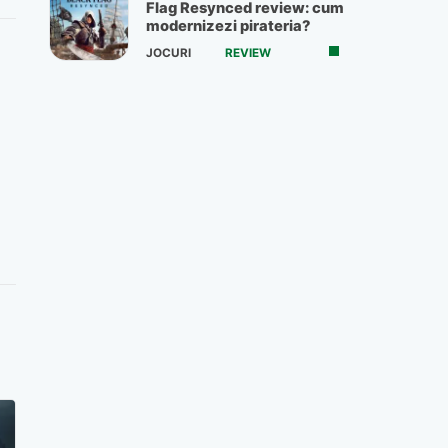
Flag Resynced review: cum
modernizezi pirateria?
JOCURI
REVIEW