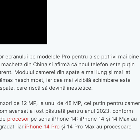
or ecranului pe modelele Pro pentru a se potrivi mai bine
 macheta din China şi afirmă că noul telefon este puţin
ent. Modulul camerei din spate e mai lung şi mai lat
 rămas neschimbat, iar cea mai vizibilă schimbare este
spate, care riscă să devină inestetice.
enzori de 12 MP, la unul de 48 MP, cel puţin pentru came
oom avansat a fost păstrată pentru anul 2023, conform
 de
procesor
pe seria iPhone 14: iPhone 14 şi 14 Max au
radat, iar
iPhone 14 Pro
şi 14 Pro Max au procesoare