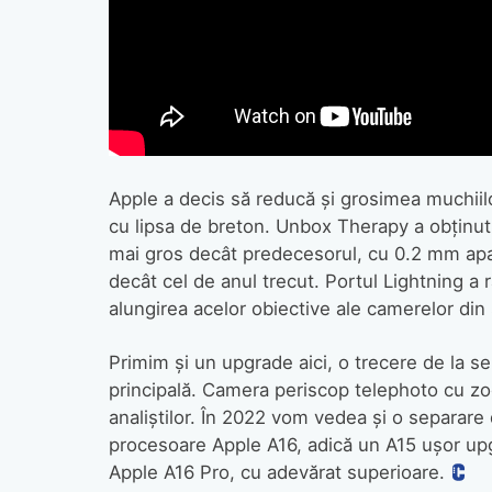
Apple a decis să reducă şi grosimea muchiil
cu lipsa de breton. Unbox Therapy a obţinut
mai gros decât predecesorul, cu 0.2 mm apar
decât cel de anul trecut. Portul Lightning a
alungirea acelor obiective ale camerelor din 
Primim şi un upgrade aici, o trecere de la s
principală. Camera periscop telephoto cu z
analiştilor. În 2022 vom vedea şi o separare
procesoare Apple A16, adică un A15 uşor upg
Apple A16 Pro, cu adevărat superioare.