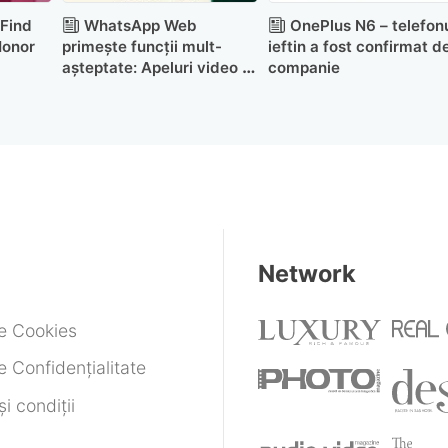
Find
WhatsApp Web
OnePlus N6 – telefon
Honor
primește funcții mult-
ieftin a fost confirmat d
așteptate: Apeluri video și
companie
audio direct din browser
Network
de Cookies
e Confidențialitate
i condiții