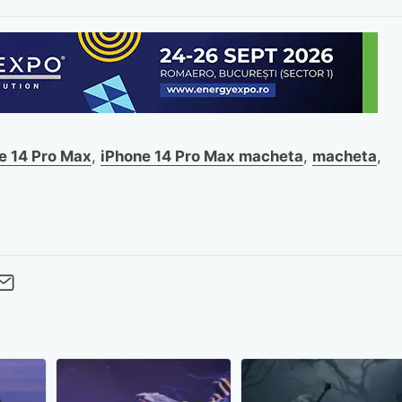
e 14 Pro Max
,
iPhone 14 Pro Max macheta
,
macheta
,
cebook
Twitter
 pe LinkedIn
buie pe Pinterest
imite prin whatsapp
Trimite pe Email