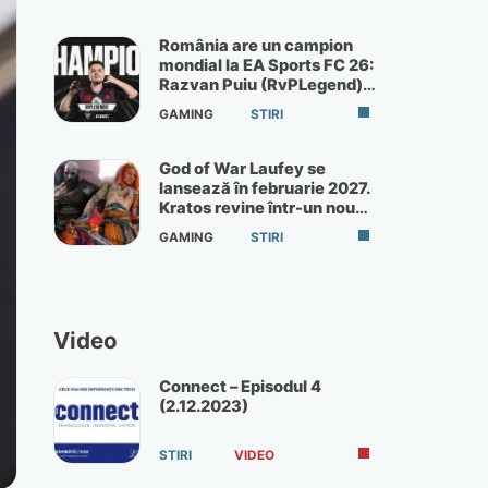
România are un campion
mondial la EA Sports FC 26:
Razvan Puiu (RvPLegend)
câștigă turneul de la Paris
GAMING
STIRI
God of War Laufey se
lansează în februarie 2027.
Kratos revine într-un nou
God of War
GAMING
STIRI
Video
Connect – Episodul 4
(2.12.2023)
STIRI
VIDEO