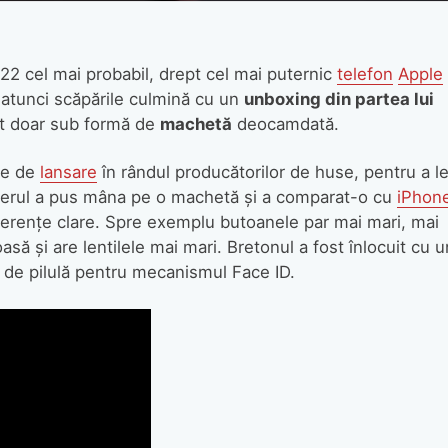
22 cel mai probabil, drept cel mai puternic
telefon
Apple
 atunci scăpările culmină cu un
unboxing din partea lui
t doar sub formă de
machetă
deocamdată.
te de
lansare
în rândul producătorilor de huse, pentru a l
berul a pus mâna pe o machetă şi a comparat-o cu
iPhon
iferenţe clare. Spre exemplu butoanele par mai mari, mai
să şi are lentilele mai mari. Bretonul a fost înlocuit cu u
ă de pilulă pentru mecanismul Face ID.