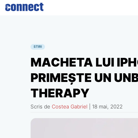
Skip
to
content
STIRI
MACHETA LUI IP
PRIMEŞTE UN UN
THERAPY
Scris de
Costea Gabriel
|
18 mai, 2022