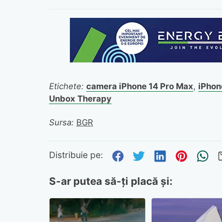
Etichete:
camera iPhone 14 Pro Max
,
iPhon
Unbox Therapy
Sursa:
BGR
Distribuie pe Fa
Distribuie pe 
Distribuie
Distri
Tr
Distribuie pe:
S-ar putea să-ți placă și: