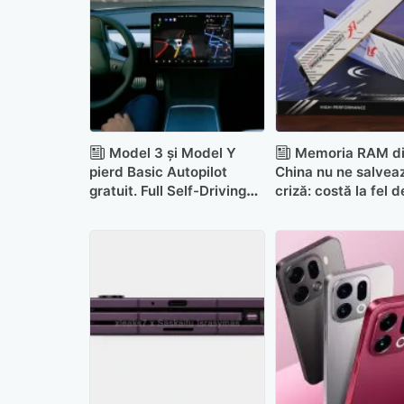
Model 3 și Model Y
Memoria RAM d
pierd Basic Autopilot
China nu ne salvea
gratuit. Full Self-Driving
criză: costă la fel 
va fi exclusiv pe
abonament