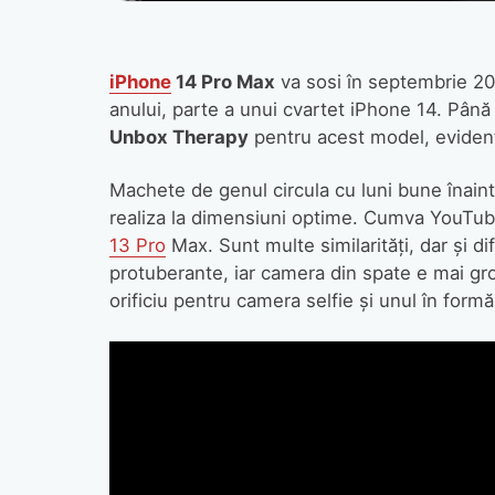
iPhone
14 Pro Max
va sosi în septembrie 20
anului, parte a unui cvartet iPhone 14. Până
Unbox Therapy
pentru acest model, eviden
Machete de genul circula cu luni bune înain
realiza la dimensiuni optime. Cumva YouTu
13 Pro
Max. Sunt multe similarităţi, dar şi d
protuberante, iar camera din spate e mai groa
orificiu pentru camera selfie şi unul în form