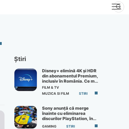
Știri
Disney+ elimină 4K și HDR
din abonamentul Premium,
inclusiv în România. Ce mai
primești de 60 lei pe lună
FILM & TV
MUZICA SI FILM
STIRI
Sony anunță că merge
înainte cu eliminarea
discurilor PlayStation, în
ciuda protestelor
GAMING
STIRI