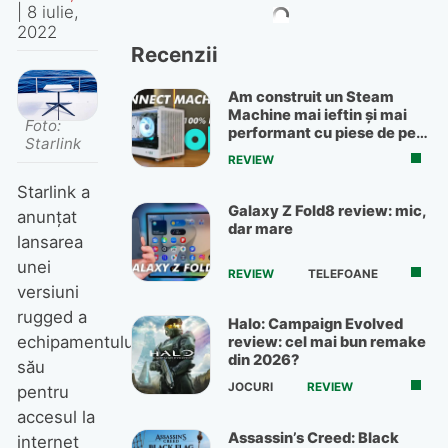
|
8 iulie,
2022
Recenzii
Am construit un Steam
Machine mai ieftin și mai
Foto:
performant cu piese de pe
Starlink
OLX
REVIEW
Starlink a
Galaxy Z Fold8 review: mic,
anunțat
dar mare
lansarea
unei
REVIEW
TELEFOANE
versiuni
rugged a
Halo: Campaign Evolved
echipamentului
review: cel mai bun remake
din 2026?
său
JOCURI
REVIEW
pentru
accesul la
Assassin’s Creed: Black
internet