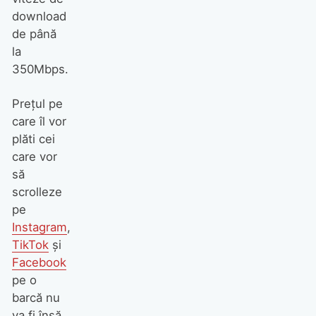
download
de până
la
350Mbps.
Prețul pe
care îl vor
plăti cei
care vor
să
scrolleze
pe
Instagram
,
TikTok
și
Facebook
pe o
barcă nu
va fi însă