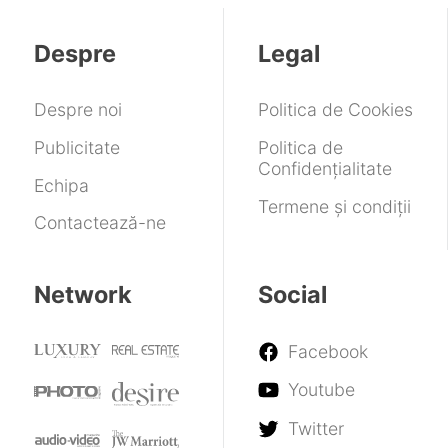
cu
active
retro
pe
switch-
și
toate
Despre
Legal
uri
îți
PC-
TMR
permite
urile
să
cu
Despre noi
Politica de Cookies
joci
Windows
iarși
11
Publicitate
Politica de
titluri
Confidențialitate
de
Echipa
la
Termene și condiții
EA
Contactează-ne
Games
pe
Linux
Network
Social
Facebook
Youtube
Twitter