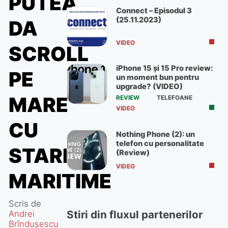
PUTEA
Connect – Episodul 3
(25.11.2023)
DA
VIDEO
SCROLL
iPhone 15 și 15 Pro review:
PE
un moment bun pentru
upgrade? (VIDEO)
MARE
REVIEW
TELEFOANE
VIDEO
CU
Nothing Phone (2): un
telefon cu personalitate
STARLINK
(Review)
VIDEO
MARITIME
Scris de
Stiri din fluxul partenerilor
Andrei
Brîndușescu