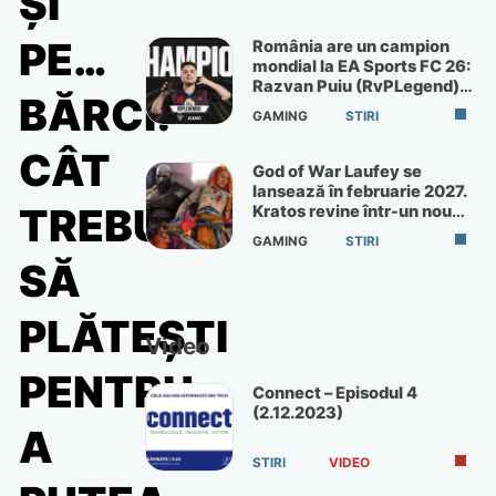
ȘI
PE…
România are un campion
mondial la EA Sports FC 26:
Razvan Puiu (RvPLegend)
BĂRCI!
câștigă turneul de la Paris
GAMING
STIRI
CÂT
God of War Laufey se
lansează în februarie 2027.
TREBUIE
Kratos revine într-un nou
God of War
GAMING
STIRI
SĂ
PLĂTEȘTI
Video
PENTRU
Connect – Episodul 4
(2.12.2023)
A
STIRI
VIDEO