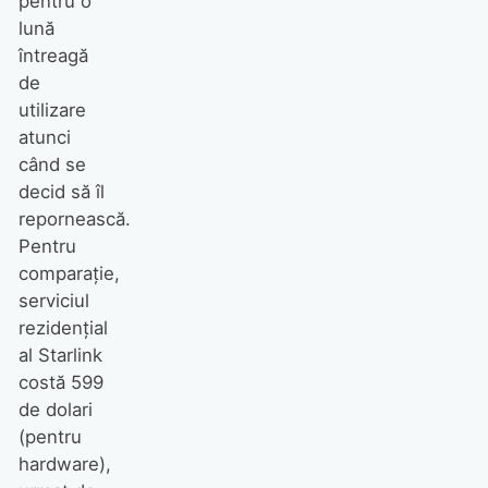
pentru o
lună
întreagă
de
utilizare
atunci
când se
decid să îl
repornească.
Pentru
comparație,
serviciul
rezidențial
al Starlink
costă 599
de dolari
(pentru
hardware),