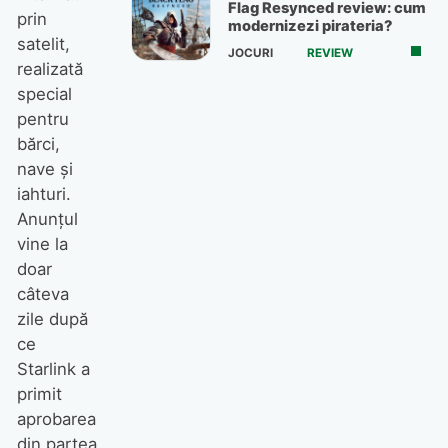
Flag Resynced review: cum
prin
modernizezi pirateria?
satelit,
JOCURI
REVIEW
realizată
special
pentru
bărci,
nave și
iahturi.
Anunțul
vine la
doar
câteva
zile după
ce
Starlink a
primit
aprobarea
din partea