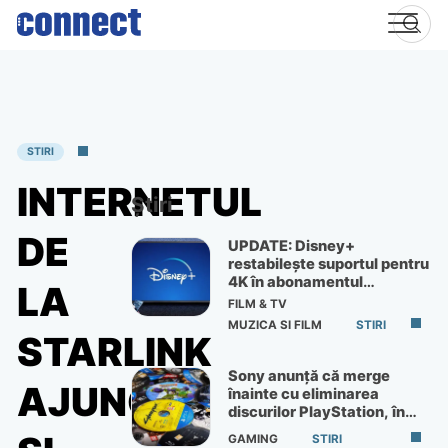
Skip
to
content
STIRI
INTERNETUL
Știri
DE
UPDATE: Disney+
restabilește suportul pentru
4K în abonamentul
LA
Premium
FILM & TV
MUZICA SI FILM
STIRI
STARLINK
Sony anunță că merge
AJUNGE
înainte cu eliminarea
discurilor PlayStation, în
ciuda protestelor
GAMING
STIRI