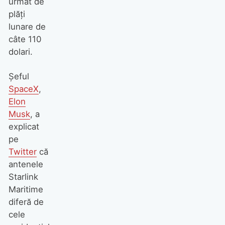
urmat de
plăți
lunare de
câte 110
dolari.
Șeful
SpaceX
,
Elon
Musk
, a
explicat
pe
Twitter
că
antenele
Starlink
Maritime
diferă de
cele