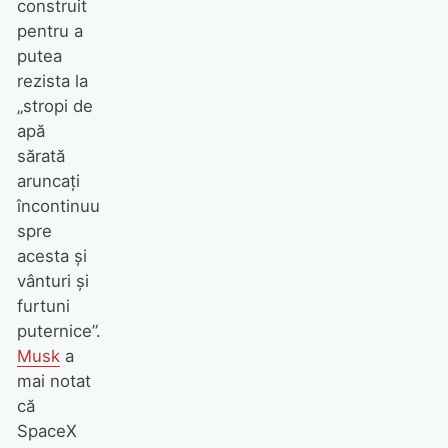
construit
pentru a
putea
rezista la
„stropi de
apă
sărată
aruncați
încontinuu
spre
acesta și
vânturi și
furtuni
puternice”.
Musk
a
mai notat
că
SpaceX