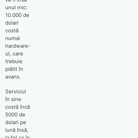
unul mic:
10.000 de
dolari
costă
numai
hardware-
ul, care
trebuie
plătit în
avans.
Serviciul
în sine
costă încă
5000 de
dolari pe
lună însă,
la fel ca în