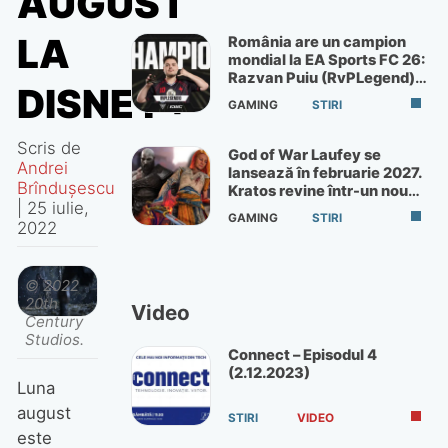
AUGUST
LA
România are un campion
mondial la EA Sports FC 26:
Razvan Puiu (RvPLegend)
DISNEY+
câștigă turneul de la Paris
GAMING
STIRI
Scris de
God of War Laufey se
Andrei
lansează în februarie 2027.
Brîndușescu
Kratos revine într-un nou
|
25 iulie,
God of War
GAMING
STIRI
2022
© 2022
20th
Video
Century
Studios.
Connect – Episodul 4
(2.12.2023)
Luna
august
STIRI
VIDEO
este