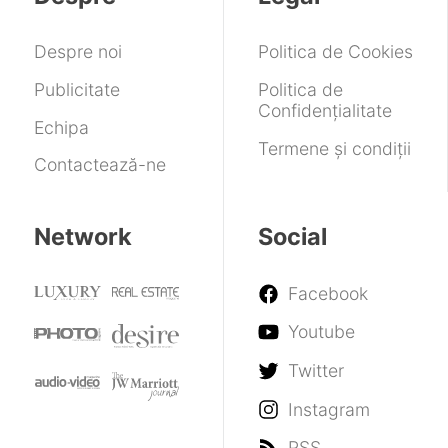
o
restart
până
instalezi
la
Despre noi
Politica de Cookies
pe
170
telefonul
de
Publicitate
Politica de
tău
euro
Confidențialitate
față
Echipa
de
Termene și condiții
Contactează-ne
S25
FE
Network
Social
Facebook
Youtube
Twitter
Instagram
RSS