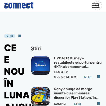
Skip
to
content
STIRI
CE
Știri
E
UPDATE: Disney+
restabilește suportul pentru
4K în abonamentul
NOU
Premium
FILM & TV
MUZICA SI FILM
STIRI
ÎN
Sony anunță că merge
LUNA
înainte cu eliminarea
discurilor PlayStation, în
ciuda protestelor
GAMING
STIRI