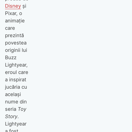
Disney
și
Pixar, o
animație
care
prezintă
povestea
originii lui
Buzz
Lightyear,
eroul care
a inspirat
jucăria cu
același
nume din
seria
Toy
Story
.
Lightyear
a fost