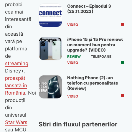
probabil
Connect – Episodul 3
(25.11.2023)
cea mai
interesantă
VIDEO
din
această
iPhone 15 și 15 Pro review:
vară pe
un moment bun pentru
platforma
upgrade? (VIDEO)
de
REVIEW
TELEFOANE
streaming
VIDEO
Disney+,
Nothing Phone (2): un
proaspăt
telefon cu personalitate
lansată în
(Review)
România
. Noi
VIDEO
producții
din
universul
Star Wars
Stiri din fluxul partenerilor
sau MCU