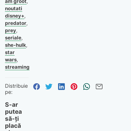
am groot
,
noutati
disney+
,
predator
,
prey
,
seriale
,
she-hulk
,
star
wars
,
streaming
Distribuie pe Facebook
Distribuie pe Twitter
Distribuie pe Linked
Distribuie pe Pi
Trimite prin
Trimite 
Distribuie
pe:
S-ar
putea
să-ți
placă