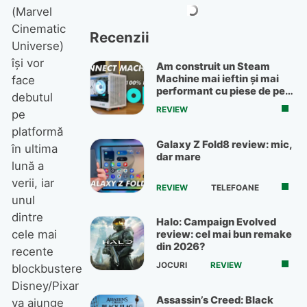
(Marvel
Cinematic
Recenzii
Universe)
își vor
Am construit un Steam
Machine mai ieftin și mai
face
performant cu piese de pe
debutul
OLX
REVIEW
pe
platformă
Galaxy Z Fold8 review: mic,
în ultima
dar mare
lună a
verii, iar
REVIEW
TELEFOANE
unul
dintre
Halo: Campaign Evolved
cele mai
review: cel mai bun remake
din 2026?
recente
JOCURI
REVIEW
blockbustere
Disney/Pixar
Assassin’s Creed: Black
va ajunge