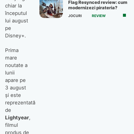
Flag Resynced review: cum
chiar la
modernizezi pirateria?
începutul
JOCURI
REVIEW
lui august
pe
Disney+.
Prima
mare
noutate a
lunii
apare pe
3 august
și este
reprezentată
de
Lightyear
,
filmul
produs de