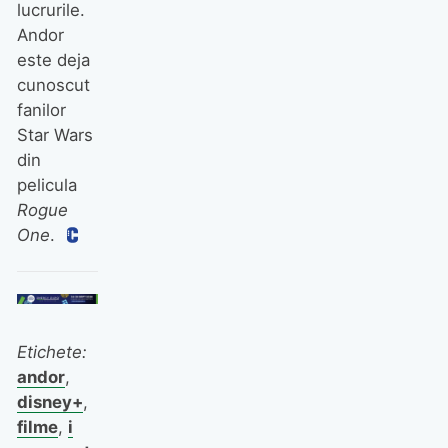
lucrurile.
Andor
este deja
cunoscut
fanilor
Star Wars
din
pelicula
Rogue
One
.
Etichete:
andor
,
disney+
,
filme
,
i