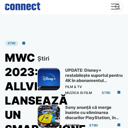
Skip
to
content
STIRI
MWC
Știri
2023:
UPDATE: Disney+
restabilește suportul pentru
4K în abonamentul
ALLVIEW
Premium
FILM & TV
MUZICA SI FILM
STIRI
LANSEAZĂ
Sony anunță că merge
UN
înainte cu eliminarea
discurilor PlayStation, în
ciuda protestelor
GAMING
STIRI