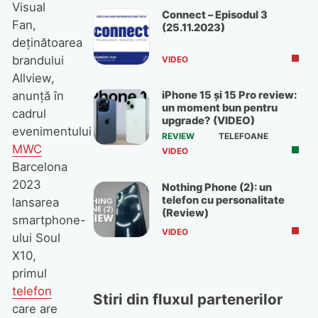
Visual
Connect – Episodul 3
Fan,
(25.11.2023)
deținătoarea
brandului
VIDEO
Allview,
iPhone 15 și 15 Pro review:
anunță în
un moment bun pentru
cadrul
upgrade? (VIDEO)
evenimentului
REVIEW
TELEFOANE
MWC
VIDEO
Barcelona
2023
Nothing Phone (2): un
telefon cu personalitate
lansarea
(Review)
smartphone-
VIDEO
ului Soul
X10,
primul
telefon
Stiri din fluxul partenerilor
care are