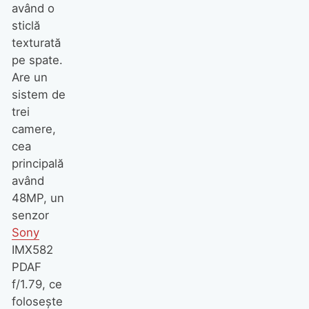
având o
sticlă
texturată
pe spate.
Are un
sistem de
trei
camere,
cea
principală
având
48MP, un
senzor
Sony
IMX582
PDAF
f/1.79, ce
folosește