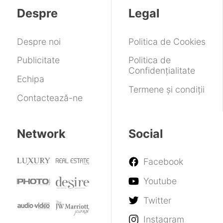
memorie
de
cu
Despre
Legal
RAM
până
divizia
acum
de
memorie
Despre noi
Politica de Cookies
Publicitate
Politica de
Confidențialitate
Echipa
Termene și condiții
Contactează-ne
Network
Social
Facebook
Youtube
Twitter
Instagram