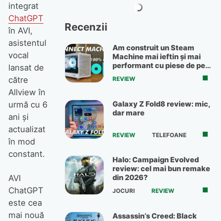
integrat
ChatGPT
Recenzii
în AVI,
asistentul
Am construit un Steam
vocal
Machine mai ieftin și mai
performant cu piese de pe
lansat de
OLX
către
REVIEW
Allview în
Galaxy Z Fold8 review: mic,
urmă cu 6
dar mare
ani și
actualizat
REVIEW
TELEFOANE
în mod
constant.
Halo: Campaign Evolved
review: cel mai bun remake
AVI
din 2026?
ChatGPT
JOCURI
REVIEW
este cea
mai nouă
Assassin’s Creed: Black