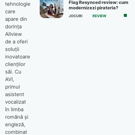
Flag Resynced review: cum
tehnologie
modernizezi pirateria?
care
JOCURI
REVIEW
apare din
dorința
Allview
de a oferi
soluții
inovatoare
clienților
săi. Cu
AVI,
primul
asistent
vocalizat
în limba
română și
engleză,
combinat