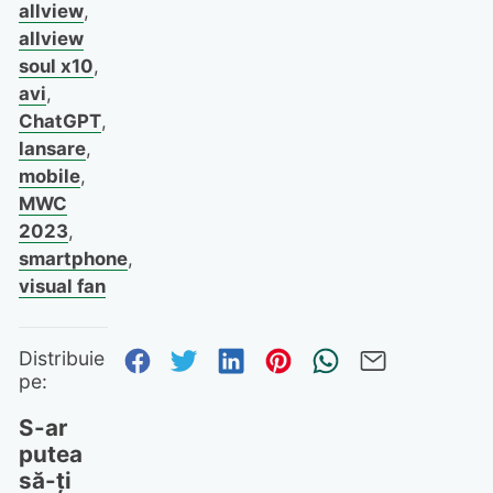
allview
,
allview
soul x10
,
avi
,
ChatGPT
,
lansare
,
mobile
,
MWC
2023
,
smartphone
,
visual fan
Distribuie pe Facebook
Distribuie pe Twitter
Distribuie pe Linked
Distribuie pe Pi
Trimite prin
Trimite 
Distribuie
pe:
S-ar
putea
să-ți