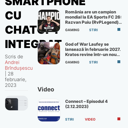
SMARTPHONE
CU
România are un campion
mondial la EA Sports FC 26:
Razvan Puiu (RvPLegend)
CHATGPT
câștigă turneul de la Paris
GAMING
STIRI
INTEGRAT
God of War Laufey se
lansează în februarie 2027.
Kratos revine într-un nou
Scris de
God of War
Andrei
GAMING
STIRI
Brîndușescu
|
28
februarie,
2023
Video
Connect – Episodul 4
(2.12.2023)
STIRI
VIDEO