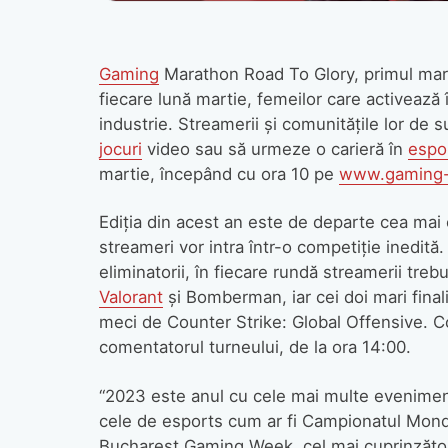
Gaming
Marathon Road To Glory, primul mar
fiecare lună martie, femeilor care activează î
industrie. Streamerii și comunitățile lor de 
jocuri
video sau să urmeze o carieră în
espo
martie, începând cu ora 10 pe
www.gaming-
Ediția din acest an este de departe cea ma
streameri vor intra într-o competiție inedită
eliminatorii, în fiecare rundă streamerii treb
Valorant
și Bomberman, iar cei doi mari fina
meci de Counter Strike: Global Offensive. Com
comentatorul turneului, de la ora 14:00.
“2023 este anul cu cele mai multe evenimen
cele de esports cum ar fi Campionatul Mondia
Bucharest Gaming Week, cel mai cuprinzător