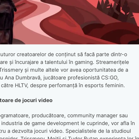
turor creatoarelor de conținut să facă parte dintr-o
re și încurajare a talentului în gaming. Streamerițele
Trissmery și multe altele vor avea oportunitatea de a
 cu Ana Dumbravă, jucătoare profesionistă CS:GO,
 către HLTV, despre perfomanță în esports feminin.
toare de jocuri video
programatoare, producătoare, community manager sau
re industria de game development le cuprinde, vor afla în
u a dezvolta jocuri video. Specialistele de la studioul
spider, Trissmery, Meitii și Tudor Buțan experiența lor î