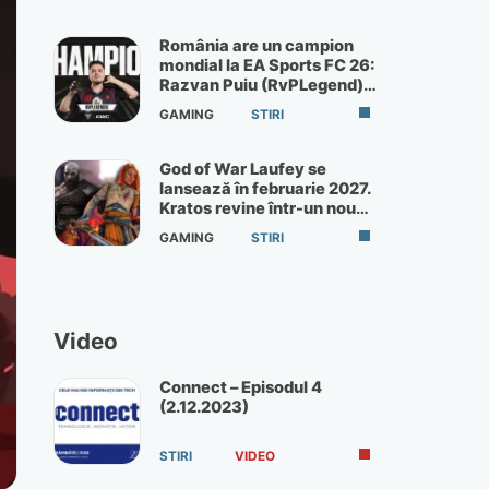
România are un campion
mondial la EA Sports FC 26:
Razvan Puiu (RvPLegend)
câștigă turneul de la Paris
GAMING
STIRI
God of War Laufey se
lansează în februarie 2027.
Kratos revine într-un nou
God of War
GAMING
STIRI
Video
Connect – Episodul 4
(2.12.2023)
STIRI
VIDEO