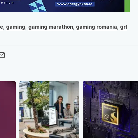
te
,
gaming
,
gaming marathon
,
gaming romania
,
grl
cebook
Twitter
 pe LinkedIn
buie pe Pinterest
imite prin whatsapp
Trimite pe Email