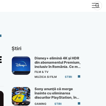
Știri
E
Disney+ elimină 4K și HDR
din abonamentul Premium,
inclusiv în România. Ce mai
primești de 60 lei pe lună
FILM & TV
MUZICA SI FILM
STIRI
Sony anunță că merge
înainte cu eliminarea
discurilor PlayStation, în
ciuda protestelor
GAMING
STIRI