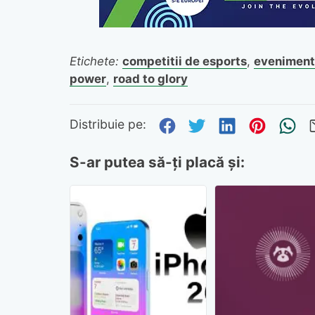
Etichete:
competitii de esports
,
evenimen
power
,
road to glory
Distribuie pe Fa
Distribuie pe 
Distribuie
Distri
Tr
Distribuie pe:
S-ar putea să-ți placă și: