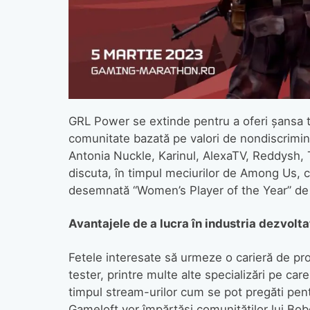
GRL Power se extinde pentru a oferi șansa tu
comunitate bazată pe valori de nondiscrimina
Antonia Nuckle, Karinul, AlexaTV, Reddysh, 
discuta, în timpul meciurilor de Among Us,
desemnată “Women’s Player of the Year” de
Avantajele de a lucra
î
n industria dezvolta
Fetele interesate să urmeze o carieră de 
tester, printre multe alte specializări pe ca
timpul stream-urilor cum se pot pregăti pentr
Gameloft vor împărtăși comunităților lui Bobo