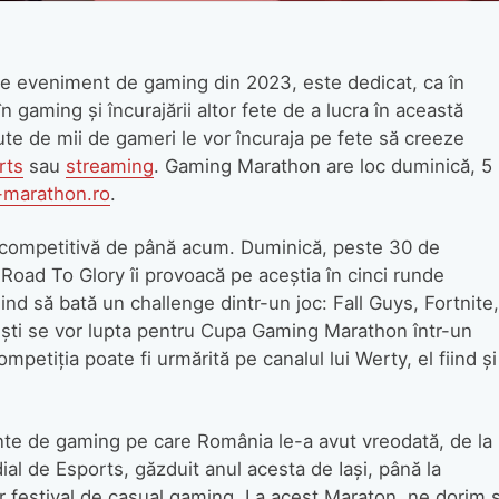
e eveniment de gaming din 2023, este dedicat, ca în
n gaming și încurajării altor fete de a lucra în această
sute de mii de gameri le vor încuraja pe fete să creeze
rts
sau
streaming
. Gaming Marathon are loc duminică, 5
marathon.ro
.
i competitivă de până acum. Duminică, peste 30 de
. Road To Glory îi provoacă pe aceștia în cinci runde
uind să bată un challenge dintr-un joc: Fall Guys, Fortnite,
liști se vor lupta pentru Cupa Gaming Marathon într-un
petiția poate fi urmărită pe canalul lui Werty, el fiind și
te de gaming pe care România le-a avut vreodată, de la
l de Esports, găzduit anul acesta de Iași, până la
 festival de casual gaming. La acest Maraton, ne dorim 