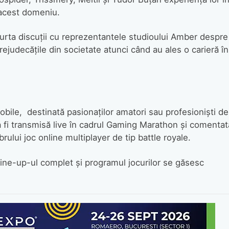
n acest domeniu.
purta discuții cu reprezentantele studioului Amber despre
ejudecățile din societate atunci când au ales o carieră în
obile, destinată pasionaților amatori sau profesioniști de
a fi transmisă live în cadrul Gaming Marathon și comentat
rului joc online multiplayer de tip battle royale.
ine-up-ul complet și programul jocurilor se găsesc