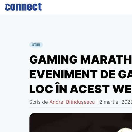
Skip
to
content
STIRI
GAMING MARATH
EVENIMENT DE GA
LOC ÎN ACEST W
Scris de
Andrei Brîndușescu
|
2 martie, 202