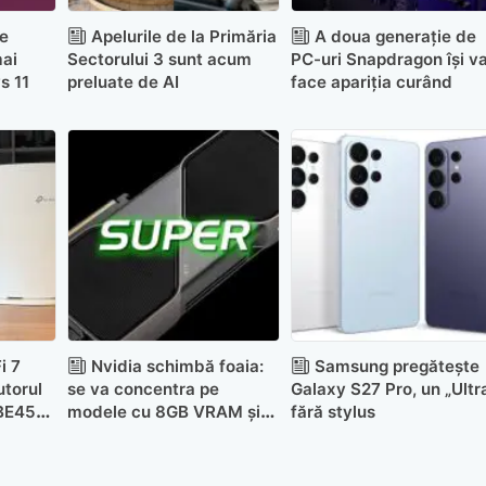
e
Apelurile de la Primăria
A doua generație de
mai
Sectorului 3 sunt acum
PC-uri Snapdragon își v
s 11
preluate de AI
face apariția curând
i 7
Nvidia schimbă foaia:
Samsung pregătește
utorul
se va concentra pe
Galaxy S27 Pro, un „Ultr
 BE450
modele cu 8GB VRAM și
fără stylus
amână gama RTX 50
SUPER