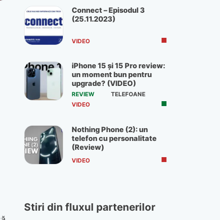
Connect – Episodul 3
(25.11.2023)
VIDEO
iPhone 15 și 15 Pro review:
un moment bun pentru
upgrade? (VIDEO)
REVIEW
TELEFOANE
VIDEO
Nothing Phone (2): un
telefon cu personalitate
(Review)
VIDEO
Stiri din fluxul partenerilor
să