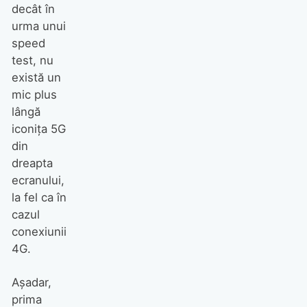
decât în
urma unui
speed
test, nu
există un
mic plus
lângă
iconița 5G
din
dreapta
ecranului,
la fel ca în
cazul
conexiunii
4G.
Așadar,
prima