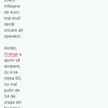
264,6
milioane
de euro,
mai mult
decât
oricare alt
operator.
Astăzi,
Orange
a
ajuns să
acopere,
cu a sa
rețea 5G,
nu mai
puțin de
34 de
orașe din