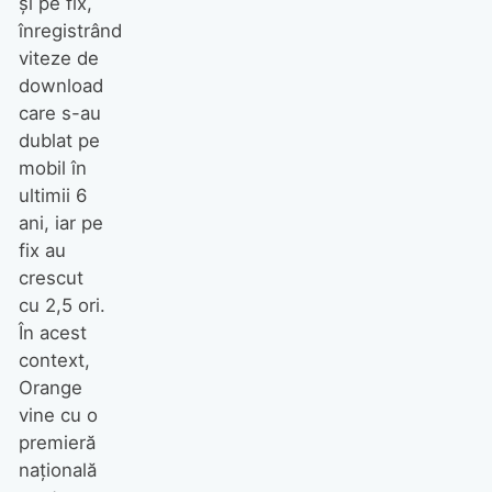
și pe fix,
înregistrând
viteze de
download
care s-au
dublat pe
mobil în
ultimii 6
ani, iar pe
fix au
crescut
cu 2,5 ori.
În acest
context,
Orange
vine cu o
premieră
națională