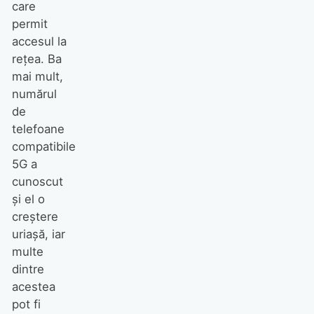
care
permit
accesul la
rețea. Ba
mai mult,
numărul
de
telefoane
compatibile
5G a
cunoscut
și el o
creștere
uriașă, iar
multe
dintre
acestea
pot fi