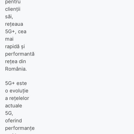
pentru
clienții
săi,
rețeaua
5G+, cea
mai
rapidă și
performantă
rețea din
România.
5G+ este
o evoluție
a rețelelor
actuale
5G,
oferind
performanțe