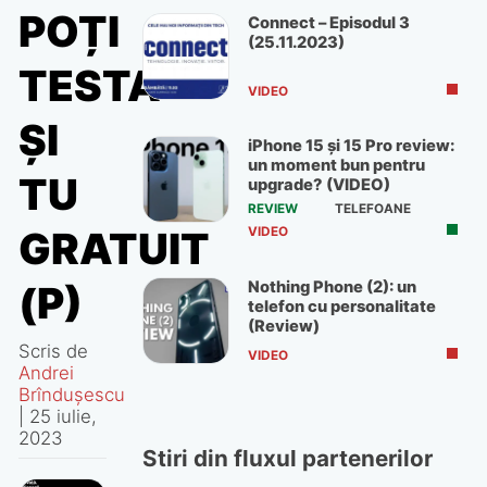
POȚI
Connect – Episodul 3
(25.11.2023)
TESTA
VIDEO
ȘI
iPhone 15 și 15 Pro review:
un moment bun pentru
TU
upgrade? (VIDEO)
REVIEW
TELEFOANE
VIDEO
GRATUIT
Nothing Phone (2): un
(P)
telefon cu personalitate
(Review)
Scris de
VIDEO
Andrei
Brîndușescu
|
25 iulie,
2023
Stiri din fluxul partenerilor