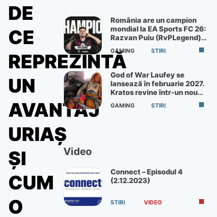
DE
România are un campion
mondial la EA Sports FC 26:
CE
Razvan Puiu (RvPLegend)
câștigă turneul de la Paris
GAMING
STIRI
REPREZINTĂ
God of War Laufey se
UN
lansează în februarie 2027.
Kratos revine într-un nou
God of War
AVANTAJ
GAMING
STIRI
URIAȘ
Video
ȘI
Connect – Episodul 4
CUM
(2.12.2023)
O
STIRI
VIDEO