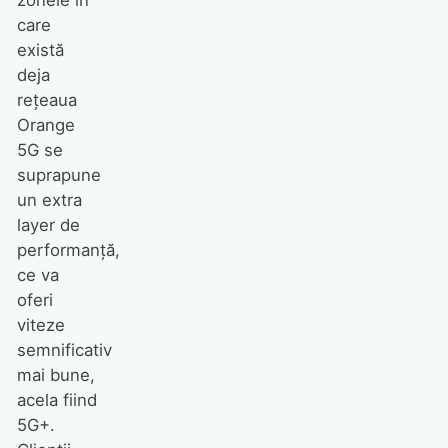
zonele în
care
există
deja
rețeaua
Orange
5G se
suprapune
un extra
layer de
performanță,
ce va
oferi
viteze
semnificativ
mai bune,
acela fiind
5G+.