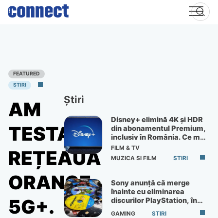
Skip
to
content
FEATURED
STIRI
Știri
AM
Disney+ elimină 4K și HDR
TESTAT
din abonamentul Premium,
inclusiv în România. Ce mai
primești de 60 lei pe lună
FILM & TV
REȚEAUA
MUZICA SI FILM
STIRI
ORANGE
Sony anunță că merge
înainte cu eliminarea
5G+.
discurilor PlayStation, în
ciuda protestelor
GAMING
STIRI