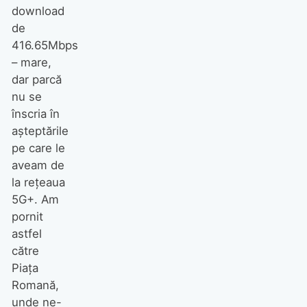
download
de
416.65Mbps
– mare,
dar parcă
nu se
înscria în
așteptările
pe care le
aveam de
la rețeaua
5G+. Am
pornit
astfel
către
Piața
Romană,
unde ne-