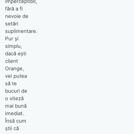
imperceptibil,
fără a fi
nevoie de
setări
suplimentare.
Pur și
simplu,
dacă ești
client
Orange,
vei putea
să te
bucuri de
o viteză
mai bună
imediat.
Însă cum
știi că