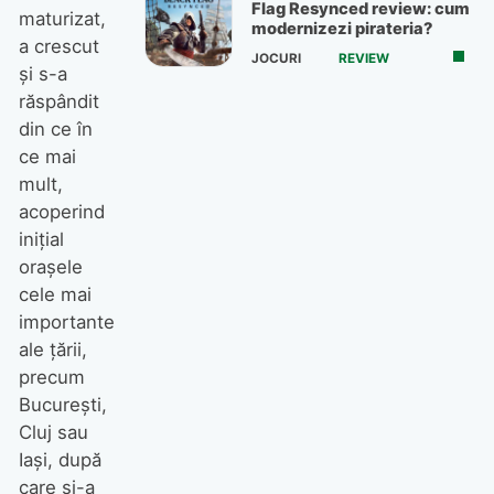
Flag Resynced review: cum
maturizat,
modernizezi pirateria?
a crescut
JOCURI
REVIEW
și s-a
răspândit
din ce în
ce mai
mult,
acoperind
inițial
orașele
cele mai
importante
ale țării,
precum
București,
Cluj sau
Iași, după
care și-a