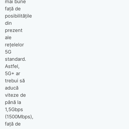
mai bune
față de
posibilitățile
din
prezent
ale
rețelelor
5G
standard.
Astfel,
5G+ ar
trebui să
aducă
viteze de
până la
1,5Gbps
(1500Mbps),
față de