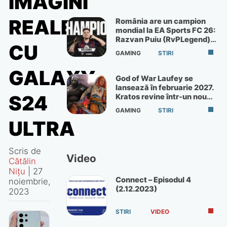
IMAGINI
REALE
România are un campion
mondial la EA Sports FC 26:
Razvan Puiu (RvPLegend)
CU
câștigă turneul de la Paris
GAMING
STIRI
GALAXY
God of War Laufey se
lansează în februarie 2027.
S24
Kratos revine într-un nou
God of War
GAMING
STIRI
ULTRA
Scris de
Video
Cătălin
Nițu
|
27
Connect – Episodul 4
noiembrie,
(2.12.2023)
2023
STIRI
VIDEO