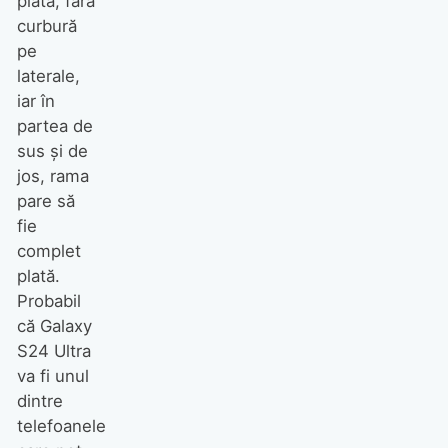
plată, fără
curbură
pe
laterale,
iar în
partea de
sus și de
jos, rama
pare să
fie
complet
plată.
Probabil
că Galaxy
S24 Ultra
va fi unul
dintre
telefoanele