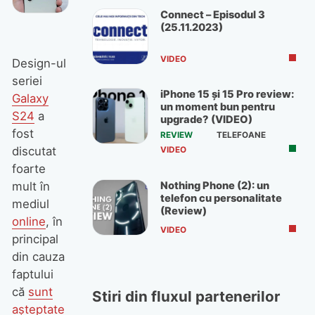
Connect – Episodul 3
(25.11.2023)
VIDEO
Design-ul
seriei
iPhone 15 și 15 Pro review:
Galaxy
un moment bun pentru
S24
a
upgrade? (VIDEO)
fost
REVIEW
TELEFOANE
discutat
VIDEO
foarte
Nothing Phone (2): un
mult în
telefon cu personalitate
mediul
(Review)
online
, în
VIDEO
principal
din cauza
faptului
că
sunt
Stiri din fluxul partenerilor
așteptate