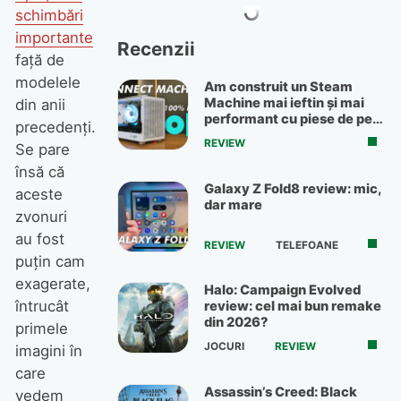
schimbări
importante
Recenzii
față de
modelele
Am construit un Steam
Machine mai ieftin și mai
din anii
performant cu piese de pe
precedenți.
OLX
REVIEW
Se pare
însă că
Galaxy Z Fold8 review: mic,
aceste
dar mare
zvonuri
au fost
REVIEW
TELEFOANE
puțin cam
exagerate,
Halo: Campaign Evolved
întrucât
review: cel mai bun remake
din 2026?
primele
JOCURI
REVIEW
imagini în
care
Assassin’s Creed: Black
vedem