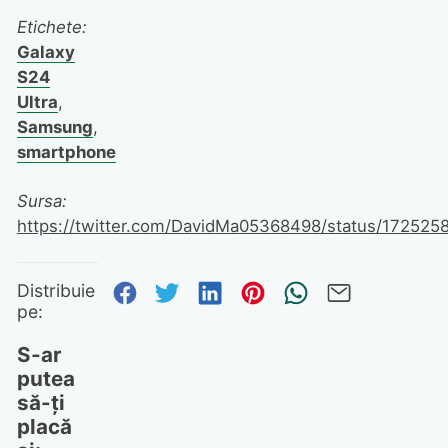
Etichete:
Galaxy
S24
Ultra
,
Samsung
,
smartphone
Sursa:
https://twitter.com/DavidMa05368498/status/17252
Distribuie pe Facebook
Distribuie pe Twitter
Distribuie pe Linked
Distribuie pe Pi
Trimite prin
Trimite 
Distribuie
pe:
S-ar
putea
să-ți
placă