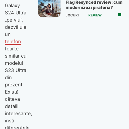
Flag Resynced review: cum
Galaxy
modernizezi pirateria?
S24 Ultra
JOCURI
REVIEW
„pe viu”,
dezvăluie
un
telefon
foarte
similar cu
modelul
S23 Ultra
din
prezent.
Există
câteva
detalii
interesante,
însă
diferențele