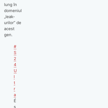
lung în
domeniul
„leak-
urilor” de
acest
gen.
#
S
2
4
U
l
t
r
a
É
s