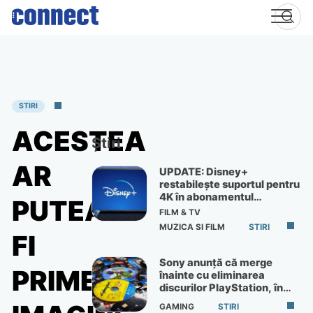
Skip
to
content
STIRI
ACESTEA
Știri
AR
UPDATE: Disney+
restabilește suportul pentru
4K în abonamentul
PUTEA
Premium
FILM & TV
MUZICA SI FILM
STIRI
FI
Sony anunță că merge
PRIMELE
înainte cu eliminarea
discurilor PlayStation, în
ciuda protestelor
GAMING
STIRI