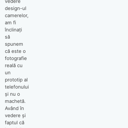
vedere
design-ul
camerelor,
am fi
înclinați
să
spunem
că este o
fotografie
reală cu
un
prototip al
telefonului
și nu o
machetă.
Având în
vedere și
faptul că