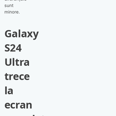
sunt
minore.
Galaxy
S24
Ultra
trece
la
ecran