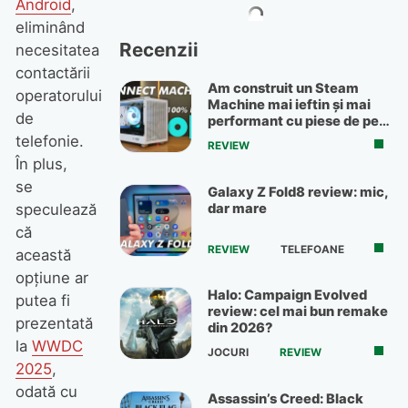
Android
,
eliminând
Recenzii
necesitatea
contactării
Am construit un Steam
operatorului
Machine mai ieftin și mai
de
performant cu piese de pe
OLX
telefonie.
REVIEW
În plus,
se
Galaxy Z Fold8 review: mic,
dar mare
speculează
că
REVIEW
TELEFOANE
această
opțiune ar
Halo: Campaign Evolved
putea fi
review: cel mai bun remake
prezentată
din 2026?
la
WWDC
JOCURI
REVIEW
2025
,
odată cu
Assassin’s Creed: Black