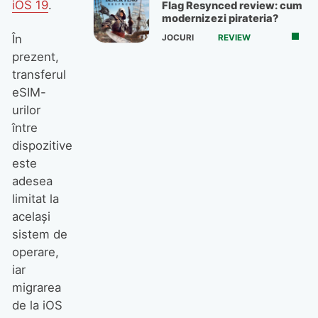
iOS 19
.
Flag Resynced review: cum
modernizezi pirateria?
În
JOCURI
REVIEW
prezent,
transferul
eSIM-
urilor
între
dispozitive
este
adesea
limitat la
același
sistem de
operare,
iar
migrarea
de la iOS