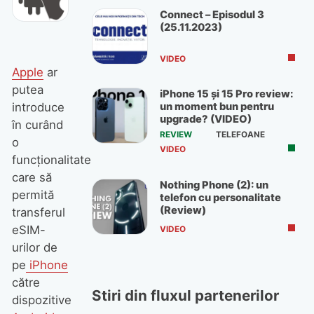
Connect – Episodul 3
(25.11.2023)
VIDEO
Apple
ar
putea
iPhone 15 și 15 Pro review:
introduce
un moment bun pentru
upgrade? (VIDEO)
în curând
REVIEW
TELEFOANE
o
VIDEO
funcționalitate
care să
Nothing Phone (2): un
permită
telefon cu personalitate
(Review)
transferul
eSIM-
VIDEO
urilor de
pe
iPhone
către
Stiri din fluxul partenerilor
dispozitive