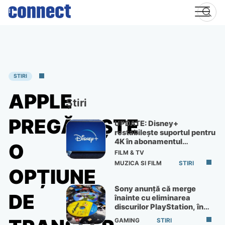
Skip
to
content
STIRI
APPLE
Știri
PREGĂTEȘTE
UPDATE: Disney+
restabilește suportul pentru
4K în abonamentul
O
Premium
FILM & TV
MUZICA SI FILM
STIRI
OPȚIUNE
Sony anunță că merge
DE
înainte cu eliminarea
discurilor PlayStation, în
ciuda protestelor
GAMING
STIRI