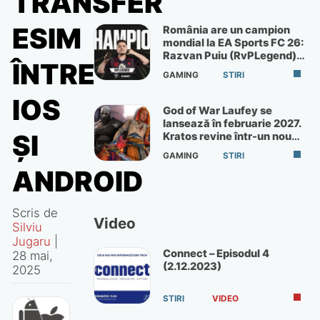
TRANSFER
ESIM
România are un campion
mondial la EA Sports FC 26:
Razvan Puiu (RvPLegend)
ÎNTRE
câștigă turneul de la Paris
GAMING
STIRI
IOS
God of War Laufey se
lansează în februarie 2027.
ȘI
Kratos revine într-un nou
God of War
GAMING
STIRI
ANDROID
Scris de
Video
Silviu
Jugaru
|
Connect – Episodul 4
28 mai,
(2.12.2023)
2025
STIRI
VIDEO