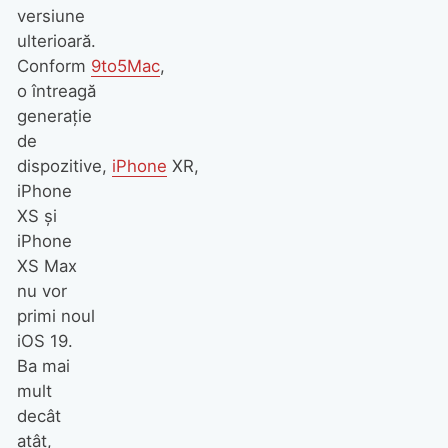
versiune
ulterioară.
Conform
9to5Mac
,
o întreagă
generație
de
dispozitive,
iPhone
XR,
iPhone
XS și
iPhone
XS Max
nu vor
primi noul
iOS 19.
Ba mai
mult
decât
atât,