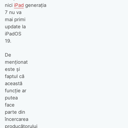
nici
iPad
generația
7 nu va
mai primi
update la
iPadOS
19.
De
menționat
este și
faptul că
această
funcție ar
putea
face
parte din
încercarea
producătorului