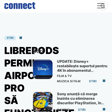
Skip
to
content
STIRI
LIBREPODS
Știri
PERMITE
UPDATE: Disney+
restabilește suportul pentru
4K în abonamentul
AIRPODS
Premium
FILM & TV
MUZICA SI FILM
STIRI
PRO
Sony anunță că merge
SĂ
înainte cu eliminarea
discurilor PlayStation, în
ciuda protestelor
GAMING
STIRI