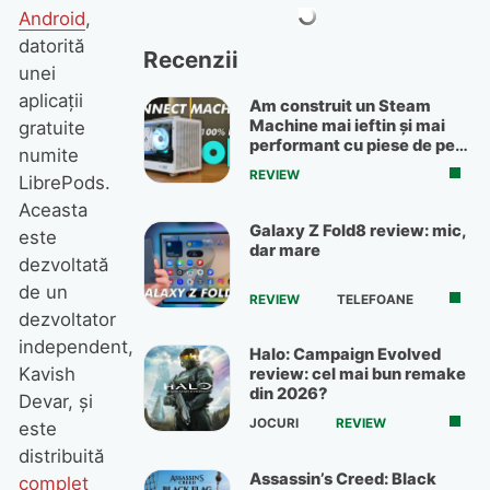
Android
,
datorită
Recenzii
unei
aplicații
Am construit un Steam
Machine mai ieftin și mai
gratuite
performant cu piese de pe
numite
OLX
REVIEW
LibrePods.
Aceasta
Galaxy Z Fold8 review: mic,
este
dar mare
dezvoltată
de un
REVIEW
TELEFOANE
dezvoltator
independent,
Halo: Campaign Evolved
Kavish
review: cel mai bun remake
din 2026?
Devar, și
JOCURI
REVIEW
este
distribuită
Assassin’s Creed: Black
complet