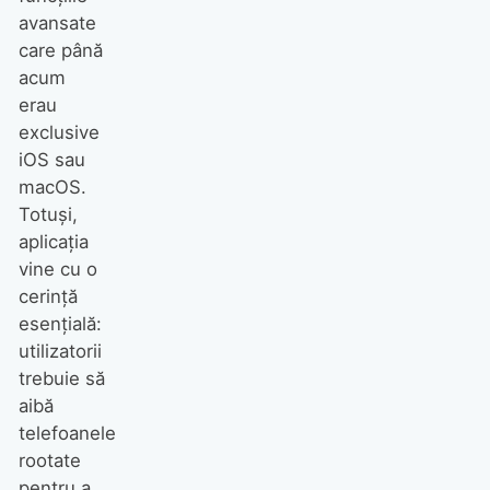
avansate
care până
acum
erau
exclusive
iOS sau
macOS.
Totuși,
aplicația
vine cu o
cerință
esențială:
utilizatorii
trebuie să
aibă
telefoanele
rootate
pentru a