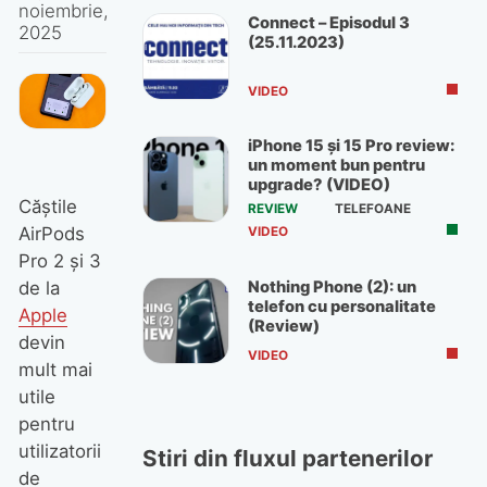
noiembrie,
Connect – Episodul 3
2025
(25.11.2023)
VIDEO
iPhone 15 și 15 Pro review:
un moment bun pentru
upgrade? (VIDEO)
Căștile
REVIEW
TELEFOANE
AirPods
VIDEO
Pro 2 și 3
Nothing Phone (2): un
de la
telefon cu personalitate
Apple
(Review)
devin
VIDEO
mult mai
utile
pentru
utilizatorii
Stiri din fluxul partenerilor
de