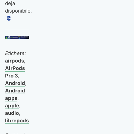
deja
disponibile.
Etichete:
airpods
,
AirPods
Pro 3
,
Android
,
Android
apps
,
apple
,
audio
,
librepods