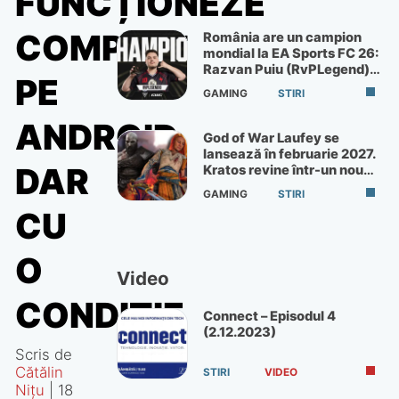
FUNCȚIONEZE
COMPLET
România are un campion
mondial la EA Sports FC 26:
Razvan Puiu (RvPLegend)
PE
câștigă turneul de la Paris
GAMING
STIRI
ANDROID,
God of War Laufey se
lansează în februarie 2027.
DAR
Kratos revine într-un nou
God of War
GAMING
STIRI
CU
O
Video
CONDIȚIE
Connect – Episodul 4
(2.12.2023)
Scris de
Cătălin
STIRI
VIDEO
Nițu
|
18