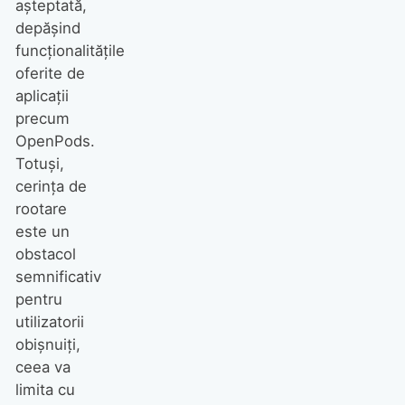
așteptată,
depășind
funcționalitățile
oferite de
aplicații
precum
OpenPods.
Totuși,
cerința de
rootare
este un
obstacol
semnificativ
pentru
utilizatorii
obișnuiți,
ceea va
limita cu