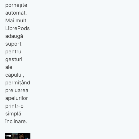
pornește
automat.
Mai mult,
LibrePods
adaugă
suport
pentru
gesturi
ale
capului,
permițând
preluarea
apelurilor
printr-o
simplă
înclinare.