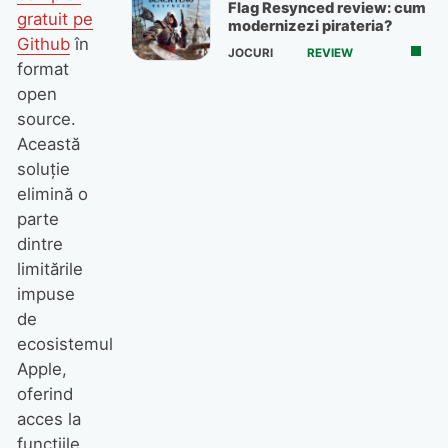
Flag Resynced review: cum
gratuit pe
modernizezi pirateria?
Github
în
JOCURI
REVIEW
format
open
source.
Această
soluție
elimină o
parte
dintre
limitările
impuse
de
ecosistemul
Apple,
oferind
acces la
funcțiile