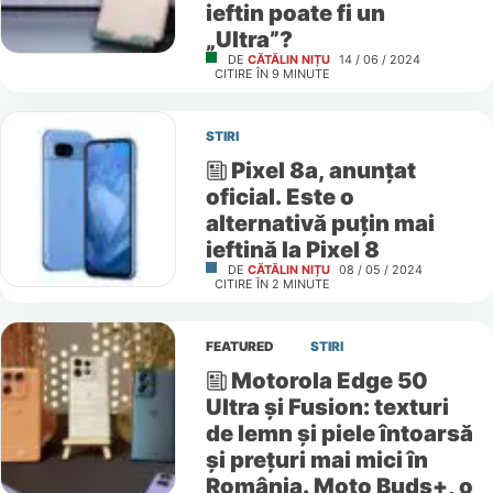
ieftin poate fi un
„Ultra”?
DE
CĂTĂLIN NIȚU
14 / 06 / 2024
CITIRE ÎN
9
MINUTE
STIRI
Pixel 8a, anunțat
oficial. Este o
alternativă puțin mai
ieftină la Pixel 8
DE
CĂTĂLIN NIȚU
08 / 05 / 2024
CITIRE ÎN
2
MINUTE
FEATURED
STIRI
Motorola Edge 50
Ultra și Fusion: texturi
de lemn și piele întoarsă
și prețuri mai mici în
România. Moto Buds+, o