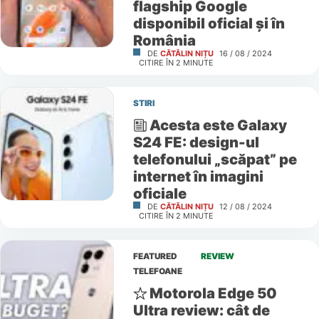
flagship Google
disponibil oficial și în
România
DE
CĂTĂLIN NIȚU
16 / 08 / 2024
CITIRE ÎN
2
MINUTE
STIRI
Acesta este Galaxy
S24 FE: design-ul
telefonului „scăpat” pe
internet în imagini
oficiale
DE
CĂTĂLIN NIȚU
12 / 08 / 2024
CITIRE ÎN
2
MINUTE
FEATURED
REVIEW
TELEFOANE
Motorola Edge 50
Ultra review: cât de