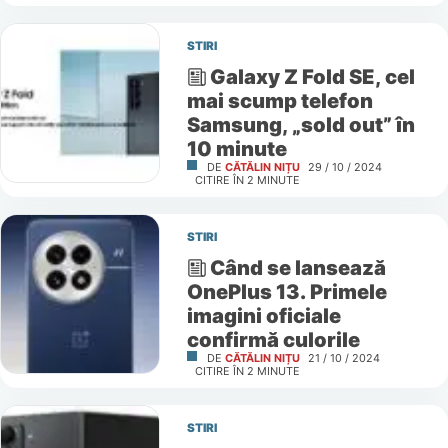
STIRI
Galaxy Z Fold SE, cel
mai scump telefon
Samsung, „sold out” în
10 minute
DE
CĂTĂLIN NIȚU
29 / 10 / 2024
CITIRE ÎN
2
MINUTE
STIRI
Când se lansează
OnePlus 13. Primele
imagini oficiale
confirmă culorile
DE
CĂTĂLIN NIȚU
21 / 10 / 2024
CITIRE ÎN
2
MINUTE
STIRI