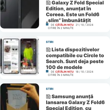
Galaxy Z Fold Special
Edition, anunțat în
Coreea. Este un Fold6
„slim” îmbunătățit
DE
CĂTĂLIN NIȚU
21 / 10 / 2024
CITIRE ÎN
2
MINUTE
STIRI
Lista dispozitivelor
compatibile cu Circle to
Search. Sunt deja peste
100 de modele
DE
CĂTĂLIN NIȚU
18 / 10 / 2024
CITIRE ÎN
3
MINUTE
STIRI
Samsung anunță
lansarea Galaxy Z Fold6
Special Edition, cu