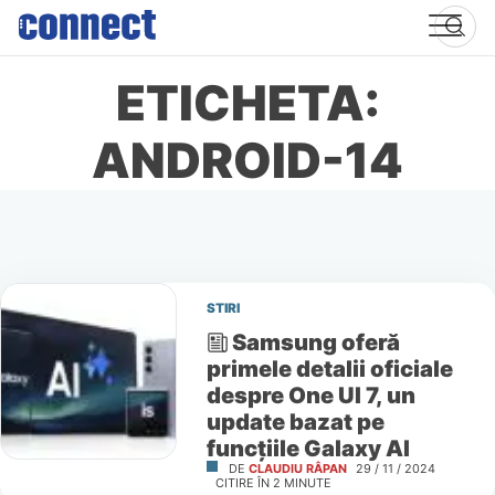
Skip
to
content
ETICHETA:
ANDROID-14
STIRI
Samsung oferă
primele detalii oficiale
despre One UI 7, un
update bazat pe
funcțiile Galaxy AI
DE
CLAUDIU RÂPAN
29 / 11 / 2024
CITIRE ÎN
2
MINUTE