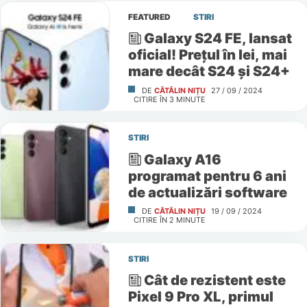
FEATURED
STIRI
Galaxy S24 FE, lansat
oficial! Prețul în lei, mai
mare decât S24 și S24+
DE
CĂTĂLIN NIȚU
27 / 09 / 2024
CITIRE ÎN
3
MINUTE
STIRI
Galaxy A16
programat pentru 6 ani
de actualizări software
DE
CĂTĂLIN NIȚU
19 / 09 / 2024
CITIRE ÎN
2
MINUTE
STIRI
Cât de rezistent este
Pixel 9 Pro XL, primul