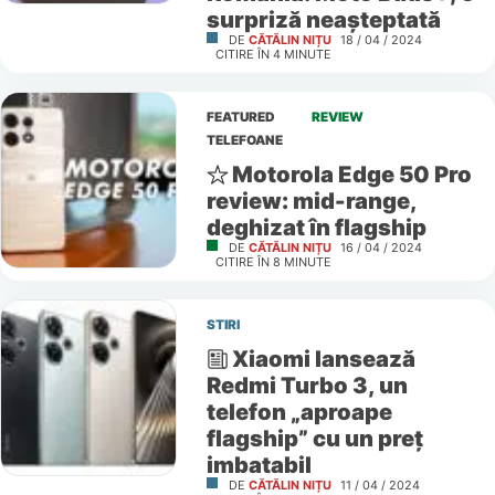
surpriză neașteptată
DE
CĂTĂLIN NIȚU
18 / 04 / 2024
CITIRE ÎN
4
MINUTE
FEATURED
REVIEW
TELEFOANE
Motorola Edge 50 Pro
review: mid-range,
deghizat în flagship
DE
CĂTĂLIN NIȚU
16 / 04 / 2024
CITIRE ÎN
8
MINUTE
STIRI
Xiaomi lansează
Redmi Turbo 3, un
telefon „aproape
flagship” cu un preț
imbatabil
DE
CĂTĂLIN NIȚU
11 / 04 / 2024