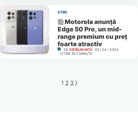
STIRI
Motorola anunță
Edge 50 Pro, un mid-
range premium cu preț
foarte atractiv
DE
CĂTĂLIN NIȚU
03 / 04 / 2024
CITIRE ÎN
2
MINUTE
1
2
3
⟩