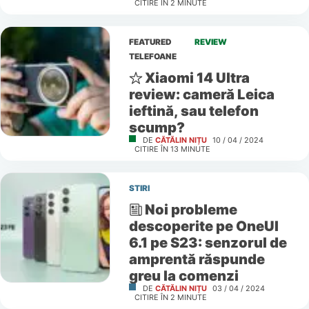
CITIRE ÎN
2
MINUTE
FEATURED
REVIEW
TELEFOANE
Xiaomi 14 Ultra
review: cameră Leica
ieftină, sau telefon
scump?
DE
CĂTĂLIN NIȚU
10 / 04 / 2024
CITIRE ÎN
13
MINUTE
STIRI
Noi probleme
descoperite pe OneUI
6.1 pe S23: senzorul de
amprentă răspunde
greu la comenzi
DE
CĂTĂLIN NIȚU
03 / 04 / 2024
CITIRE ÎN
2
MINUTE