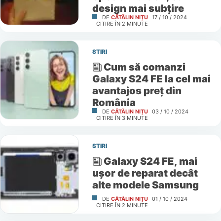
design mai subțire
DE
CĂTĂLIN NIȚU
17 / 10 / 2024
CITIRE ÎN
2
MINUTE
STIRI
Cum să comanzi
Galaxy S24 FE la cel mai
avantajos preț din
România
DE
CĂTĂLIN NIȚU
03 / 10 / 2024
CITIRE ÎN
3
MINUTE
STIRI
Galaxy S24 FE, mai
ușor de reparat decât
alte modele Samsung
DE
CĂTĂLIN NIȚU
01 / 10 / 2024
CITIRE ÎN
2
MINUTE