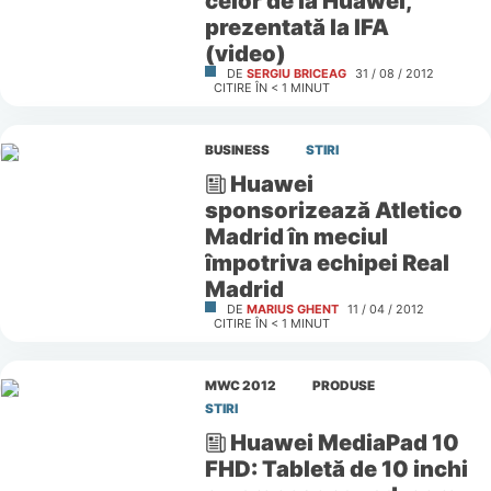
celor de la Huawei,
prezentată la IFA
(video)
DE
SERGIU BRICEAG
31 / 08 / 2012
CITIRE ÎN
< 1
MINUT
BUSINESS
STIRI
Huawei
sponsorizează Atletico
Madrid în meciul
împotriva echipei Real
Madrid
DE
MARIUS GHENT
11 / 04 / 2012
CITIRE ÎN
< 1
MINUT
MWC 2012
PRODUSE
STIRI
Huawei MediaPad 10
FHD: Tabletă de 10 inchi