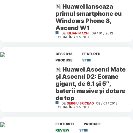
Huawei lanseaza
primul smartphone cu
Windows Phone 8,
Ascend W1
DE
IULIAN MACHI
09 / 01 / 2013
CITIRE ÎN
< 1
MINUT
CES 2013
FEATURED
PRODUSE
STIRI
Huawei Ascend Mate
și Ascend D2: Ecrane
gigant, de 6.1 și 5″,
baterii masive și dotare
de top
DE
SERGIU BRICEAG
08 / 01 / 2013
CITIRE ÎN
< 1
MINUT
FEATURED
PRODUSE
REVIEW
STIRI