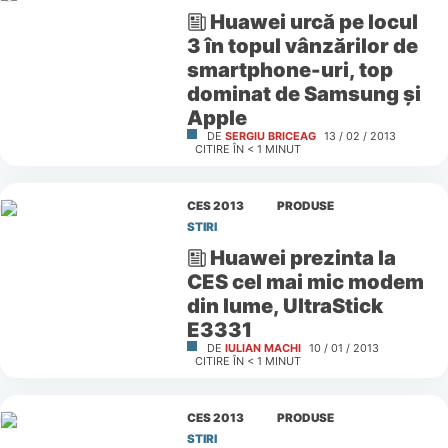
Huawei urcă pe locul
3 în topul vânzărilor de
smartphone-uri, top
dominat de Samsung şi
Apple
DE
SERGIU BRICEAG
13 / 02 / 2013
CITIRE ÎN
< 1
MINUT
CES 2013
PRODUSE
STIRI
Huawei prezinta la
CES cel mai mic modem
din lume, UltraStick
E3331
DE
IULIAN MACHI
10 / 01 / 2013
CITIRE ÎN
< 1
MINUT
CES 2013
PRODUSE
STIRI