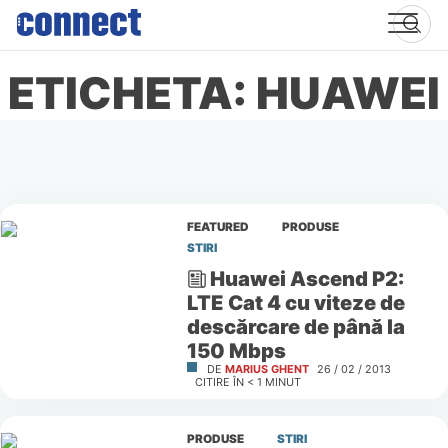
Skip
to
content
ETICHETA: HUAWEI
FEATURED
PRODUSE
STIRI
Huawei Ascend P2:
LTE Cat 4 cu viteze de
descărcare de până la
150 Mbps
DE
MARIUS GHENT
26 / 02 / 2013
CITIRE ÎN
< 1
MINUT
PRODUSE
STIRI