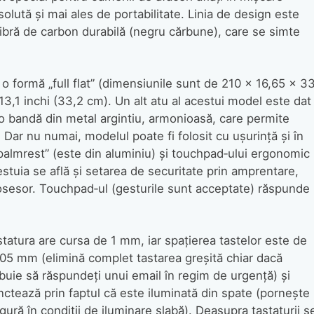
lută şi mai ales de portabilitate. Linia de design este
 fibră de carbon durabilă (negru cărbune), care se simte
 formă „full flat” (dimensiunile sunt de 210 x 16,65 x 3
,1 inchi (33,2 cm). Un alt atu al acestui model este dat
o bandă din metal argintiu, armonioasă, care permite
 Dar nu numai, modelul poate fi folosit cu uşurinţă şi în
„palmrest” (este din aluminiu) şi touchpad‑ului ergonomic
stuia se află şi setarea de securitate prin amprentare,
 posesor. Touchpad‑ul (gesturile sunt acceptate) răspunde
tatura are cursa de 1 mm, iar spaţierea tastelor este de
,05 mm (elimină complet tastarea greşită chiar dacă
buie să răspundeţi unui email în regim de urgenţă) şi
ctează prin faptul că este iluminată din spate (porneşte
gură în condiţii de iluminare slabă). Deasupra tastaturii s