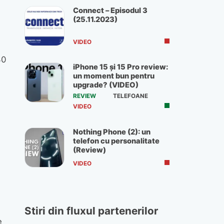
Connect – Episodul 3
(25.11.2023)
VIDEO
30
iPhone 15 și 15 Pro review:
un moment bun pentru
upgrade? (VIDEO)
REVIEW
TELEFOANE
VIDEO
Nothing Phone (2): un
telefon cu personalitate
(Review)
VIDEO
Stiri din fluxul partenerilor
e