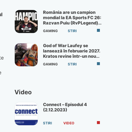
România are un campion
ul
mondial la EA Sports FC 26:
Razvan Puiu (RvPLegend)
câștigă turneul de la Paris
GAMING
STIRI
God of War Laufey se
lansează în februarie 2027.
Kratos revine într-un nou
te
God of War
GAMING
STIRI
e
Video
Connect – Episodul 4
(2.12.2023)
e
STIRI
VIDEO