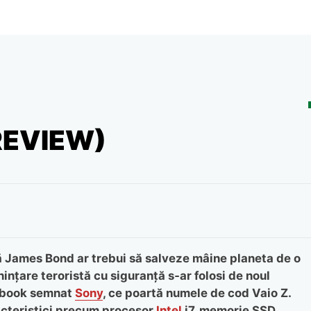
(REVIEW)
 James Bond ar trebui să salveze mâine planeta de o
inţare teroristă cu siguranţă s‑ar folosi de noul
book semnat
Sony
, ce poartă numele de cod Vaio Z.
cteristici precum procesor
Intel
i7, memorie SSD,