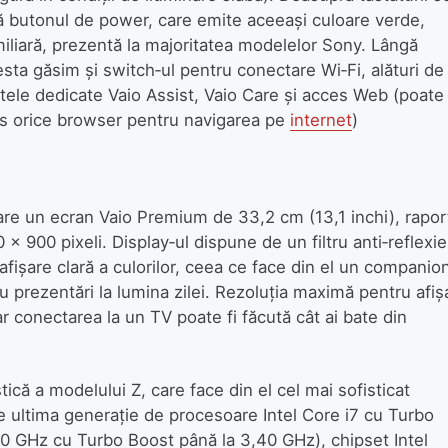
lă butonul de power, care emite aceeaşi culoare verde,
iliară, prezentă la majoritatea modelelor Sony. Lângă
sta găsim şi switch‑ul pentru conectare Wi‑Fi, alături de
tele dedicate Vaio Assist, Vaio Care şi acces Web (poate 
es orice browser pentru navigarea pe
internet
)
re un ecran Vaio Premium de 33,2 cm (13,1 inchi), rapor
 x 900 pixeli. Display‑ul dispune de un filtru anti‑reflexie
 afişare clară a culorilor, ceea ce face din el un companio
tru prezentări la lumina zilei. Rezoluţia maximă pentru afiş
ar conectarea la un TV poate fi făcută cât ai bate din
ică a modelului Z, care face din el cel mai sofisticat
 ultima generaţie de procesoare Intel Core i7 cu Turbo
0 GHz cu Turbo Boost până la 3,40 GHz), chipset Intel