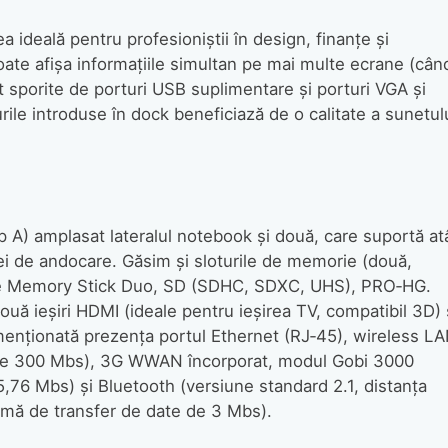
 ideală pentru profesioniştii în design, finanţe şi
oate afişa informaţiile simultan pe mai multe ecrane (cân
t sporite de porturi USB suplimentare şi porturi VGA şi
rile introduse în dock beneficiază de o calitate a sunetul
 A) amplasat lateralul notebook şi două, care suportă at
ţiei de andocare. Găsim şi sloturile de memorie (două,
bile Memory Stick Duo, SD (SDHC, SDXC, UHS), PRO‑HG.
ouă ieşiri HDMI (ideale pentru ieşirea TV, compatibil 3D) 
 menţionată prezenţa portul Ethernet (RJ‑45), wireless L
 de 300 Mbs), 3G WWAN încorporat, modul Gobi 3000
,76 Mbs) şi Bluetooth (versiune standard 2.1, distanţa
imă de transfer de date de 3 Mbs).