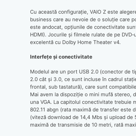
Cu această configuraţie, VAIO Z este alegerea
business care au nevoie de o soluţie care p
este andocat, opţiunile de conectivitate sun
HDMI). Jocurile şi filmele rulate de pe DVD‑u
excelentă cu Dolby Home Theater v4.
Interfeţe şi conectivitate
Modelul are un port USB 2.0 (conector de tip
2.0 cât şi 3.0, ce sunt incluse în cadrul sta
frontal, sub tastatură), care sunt compati
Mai avem la dispoziţie o mini mufă stereo, d
una VGA. La capitolul conectivitate trebuie
802.11 abgn (rata maximă de transfer este
(viteză download de 14,4 Mbs şi upload de 5
maximă de transmisie de 10 metri, rată max