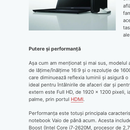
af
fam
ace
tas
al
Putere şi performanţă
Aşa cum am menţionat şi mai sus, modelul a
de lăţime/înălţime 16:9 şi o rezoluţie de 1600
care diminuează reflexia luminii şi asigură o
ideal pentru întâlnirile de afaceri dar şi pen
extern este Full HD, de 1920 x 1200 pixeli, i
palme, prin portul
HDMI
.
Performanţa este totuşi principala caracterist
notebook Vaio de până acum. Acesta include
Boost (Intel Core i7‑2620M, procesor de 2,7