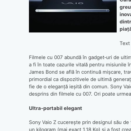
greu
inov
dint
piaţ
Text 
Filmele cu 007 abundă în gadget‑uri de ulti
a fi în toate cazurile vitală pentru misiunile 
James Bond se află în continuă mişcare, trav
primordial ca dispozitivele de ultimă generaţ
fie de o eleganţă ieşită din comun. Sony Vai
desprins din filmele cu 007. Ori poate urmeaz
Ultra‑portabil elegant
Sony Vaio Z cucereşte prin designul său de t
un kilogram (mai exact 1,18 Kg) şi a fost cre