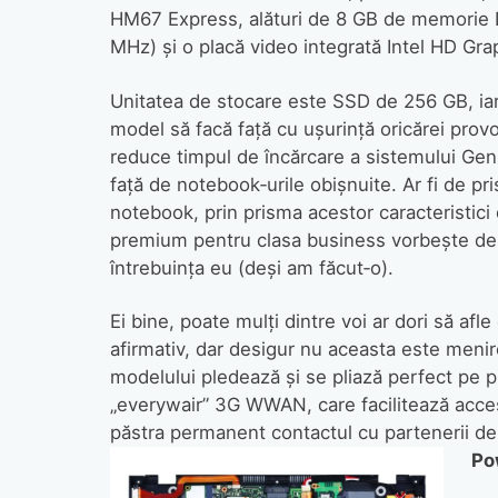
HM67 Express, alături de 8 GB de memorie
MHz) şi o placă video integrată Intel HD Gr
Unitatea de stocare este SSD de 256 GB, iar 
model să facă faţă cu uşurinţă oricărei provo
reduce timpul de încărcare a sistemului Gen
faţă de notebook‑urile obişnuite. Ar fi de pr
notebook, prin prisma acestor caracteristici
premium pentru clasa business vorbeşte de l
întrebuinţa eu (deşi am făcut‑o).
Ei bine, poate mulţi dintre voi ar dori să afle
afirmativ, dar desigur nu aceasta este menir
modelului pledează şi se pliază perfect pe p
„everywair” 3G WWAN, care facilitează accesu
păstra permanent contactul cu partenerii de 
Po