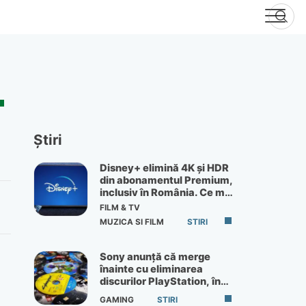
Știri
Disney+ elimină 4K și HDR
din abonamentul Premium,
inclusiv în România. Ce mai
primești de 60 lei pe lună
FILM & TV
MUZICA SI FILM
STIRI
Sony anunță că merge
înainte cu eliminarea
discurilor PlayStation, în
ciuda protestelor
GAMING
STIRI