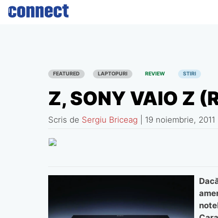
Skip
to
content
FEATURED
LAPTOPURI
REVIEW
STIRI
Z, SONY VAIO Z 
Scris de
Sergiu Briceag
|
19 noiembrie, 2011
Dacă
amen
note
Cara