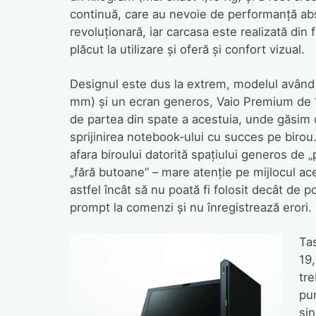
continuă, care au nevoie de performanţă abso
revoluţionară, iar carcasa este realizată din
plăcut la utilizare şi oferă şi confort vizual.
Designul este dus la extrem, modelul având o
mm) şi un ecran generos, Vaio Premium de 13
de partea din spate a acestuia, unde găsim 
sprijinirea notebook‑ului cu succes pe birou.
afara biroului datorită spaţiului generos de 
„fără butoane” – mare atenţie pe mijlocul ace
astfel încât să nu poată fi folosit decât de
prompt la comenzi şi nu înregistrează erori.
Tas
19
tre
pun
sin