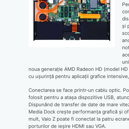
Pen
com
di
şi 
sco
an
not
ac
uni
noua generaţie AMD Radeon HD (model HD 66
cu uşurinţă pentru aplicaţii grafice intensive
Conectarea se face printr‑un cablu optic. Po
folosit pentru a ataşa dispozitive USB, atun
Dispunând de transfer de date de mare vitez
Media Dock creşte performanţa grafică şi o
mult, Vaio Z poate fi conectat la patru ecran
porturilor de ieşire HDMI sau VGA.