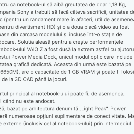
tru ca notebook‑ul să aibă greutatea de doar 1,18 Kg,
pania Sony a trebuit să facă câteva sacrificii, unitatea d
sc (pentru un randament mare în afaceri, util de asemene
pentru divertisment HD) şi o a doua placă video au fost
ase din carcasa modelului şi incluse într‑o staţie de
docare. Soluţia aleasă pentru a creşte performanţele
ebook‑ului VAIO Z a fost dusă la extrem astfel cu ajutoru
estui Power Media Dock, unicul modul optic care include 
tatea grafică dedicată. Aceasta din urmă este bazată pe
50M), are o capacitate de 1 GB VRAM şi poate fi folosi
, de la 3D CAD până la jocuri.
rtul principal al notebook‑ului poate fi, de asemenea,
ci când nu este andocat.
ă, bazat pe arhitectura denumită „Light Peak”, Power
feră numeroase opţiuni suplimentare de conectivitate. Ma
e externe (inclusiv cel al notebook‑ului) prin intermediul