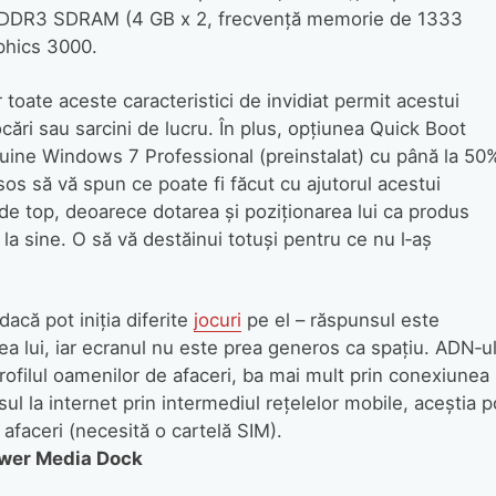
 DDR3 SDRAM (4 GB x 2, frecvenţă memorie de 1333
aphics 3000.
toate aceste caracteristici de invidiat permit acestui
cări sau sarcini de lucru. În plus, opţiunea Quick Boot
uine Windows 7 Professional (preinstalat) cu până la 50
isos să vă spun ce poate fi făcut cu ajutorul acestui
 de top, deoarece dotarea şi poziţionarea lui ca produs
a sine. O să vă destăinui totuşi pentru ce nu l‑aş
 dacă pot iniţia diferite
jocuri
pe el – răspunsul este
ea lui, iar ecranul nu este prea generos ca spaţiu. ADN‑u
rofilul oamenilor de afaceri, ba mai mult prin conexiunea
l la internet prin intermediul reţelelor mobile, aceştia p
afaceri (necesită o cartelă SIM).
wer Media Dock