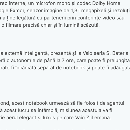
stereo interne, un microfon mono şi codec Dolby Home
ie Exmor, senzor imagine de 1,31 megapixeli şi rezoluţ
 a ţine legătură cu partenerii prin conferinţe video sau
o filmare precisă chiar şi în lumină scăzută.
 externă inteligentă, prezentă şi la Vaio seria S. Bateria
eră o autonomie de până la 7 ore, care poate fi prelungită
oate fi încărcată separat de notebook şi poate fi adăugat
Bond, acest notebook urmează să fie folosit de agentul
ă acest lucru se întâmplă, misiunea acestuia va fi
ie aerul elegant şi luxos pe care Vaio Z îl emană.