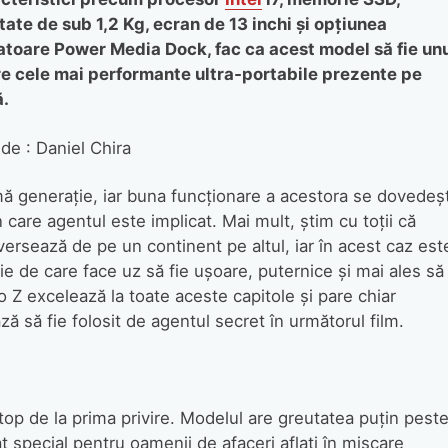
tate de sub 1,2 Kg, ecran de 13 inchi şi opţiunea
atoare Power Media Dock, fac ca acest model să fie un
re cele mai performante ultra‑portabile prezente pe
ă.
de : Daniel Chira
mă generaţie, iar buna funcţionare a acestora se dovedeş
în care agentul este implicat. Mai mult, ştim cu toţii că
ersează de pe un continent pe altul, iar în acest caz est
ie de care face uz să fie uşoare, puternice şi mai ales să
o Z excelează la toate aceste capitole şi pare chiar
ă să fie folosit de agentul secret în următorul film.
op de la prima privire. Modelul are greutatea puţin pest
at special pentru oamenii de afaceri aflaţi în mişcare