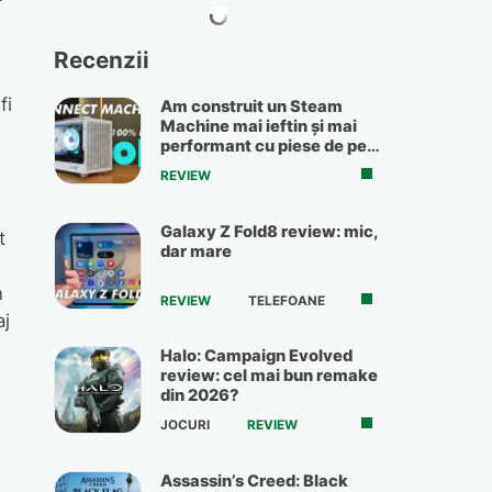
Recenzii
fi
Am construit un Steam
Machine mai ieftin și mai
performant cu piese de pe
OLX
REVIEW
Galaxy Z Fold8 review: mic,
t
dar mare
n
REVIEW
TELEFOANE
aj
Halo: Campaign Evolved
review: cel mai bun remake
din 2026?
JOCURI
REVIEW
Assassin’s Creed: Black