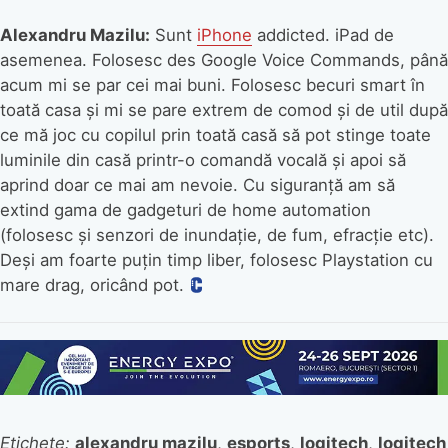
Alexandru Mazilu:
Sunt
iPhone
addicted. iPad de
asemenea. Folosesc des Google Voice Commands, până
acum mi se par cei mai buni. Folosesc becuri smart în
toată casa și mi se pare extrem de comod și de util după
ce mă joc cu copilul prin toată casă să pot stinge toate
luminile din casă printr-o comandă vocală și apoi să
aprind doar ce mai am nevoie. Cu siguranță am să
extind gama de gadgeturi de home automation
(folosesc și senzori de inundație, de fum, efracție etc).
Deși am foarte puțin timp liber, folosesc Playstation cu
mare drag, oricând pot.
Etichete:
alexandru mazilu
,
esports
,
logitech
,
logitech