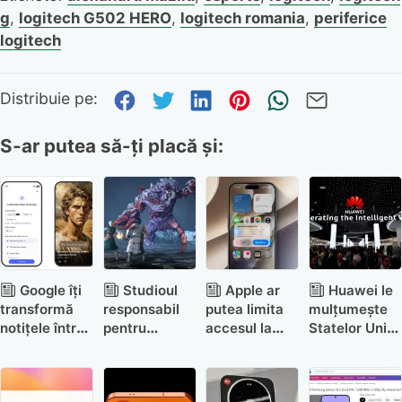
g
,
logitech G502 HERO
,
logitech romania
,
periferice
logitech
Distribuie pe Facebook
Distribuie pe Twitter
Distribuie pe Link
Distribuie pe P
Trimite pr
Trimite
Distribuie pe:
S-ar putea să-ți placă și:
Google îți
Studioul
Apple ar
Huawei le
transformă
responsabil
putea limita
mulțumește
notițele într-
pentru
accesul la
Statelor Unite
un videoclip
GreedFall:
iPhone dacă
pentru
gen TikTok
The Dying
proprietarul
restricțiile din
World se
nu își plătește
2019 –