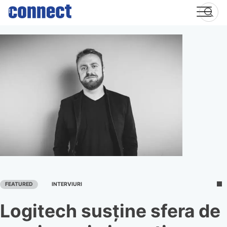
Skip
to
content
FEATURED
INTERVIURI
Logitech susține sfera de