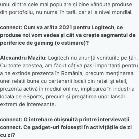
unul dintre cele mai populare și bine vândute produse
din portofoliu, nu numai în țară, dar și la nivel mondial.
connect: Cum va arăta 2021 pentru Logitech, ce
produse noi vom vedea și cât va crește segmentul de
periferice de gaming (o estimare)?
Alexandru Mazilu:
Logitech nu anunță veniturile pe țări.
Cu toate acestea, am făcut câțiva pași importanți pentru
a ne extinde prezența în România, precum menținerea
unei relații bune cu partenerii locali din retail și etail,
prezența activă în mediul online, implicarea în industria
locală de eSports, precum și pregătirea unor lansări
extrem de interesante.
connect: O întrebare obișnuită printre intervievații
connect. Ce gadget-uri folosești în activițățile de zi
cu zi?