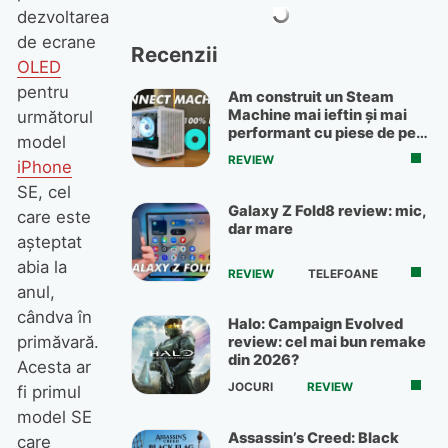
dezvoltarea
de ecrane
Recenzii
OLED
pentru
Am construit un Steam
Machine mai ieftin și mai
următorul
performant cu piese de pe
model
OLX
REVIEW
iPhone
SE, cel
Galaxy Z Fold8 review: mic,
care este
dar mare
așteptat
abia la
REVIEW
TELEFOANE
anul,
cândva în
Halo: Campaign Evolved
primăvară.
review: cel mai bun remake
din 2026?
Acesta ar
JOCURI
REVIEW
fi primul
model SE
Assassin’s Creed: Black
care