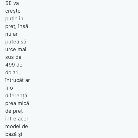
SE va
crește
puțin în
preț, însă
nu ar
putea să
urce mai
sus de
499 de
dolari,
întrucât ar
fi o
diferență
prea mică
de preț
între acel
model de
bază și