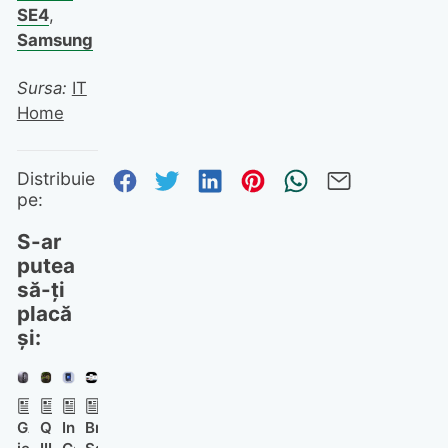
SE4
,
Samsung
Sursa:
IT
Home
Distribuie pe Facebook
Distribuie pe Twitter
Distribuie pe Linked
Distribuie pe Pi
Trimite prin
Trimite 
Distribuie
pe:
S-ar
putea
să-ți
placă
și:
GALAX
Quake
Intel
Browserul