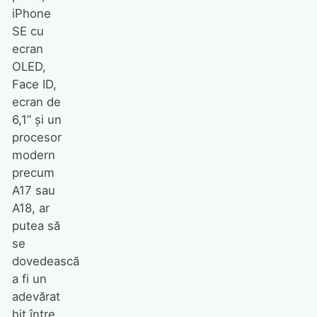
iPhone
SE cu
ecran
OLED,
Face ID,
ecran de
6,1” și un
procesor
modern
precum
A17 sau
A18, ar
putea să
se
dovedească
a fi un
adevărat
hit între