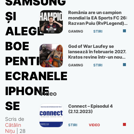
SAMSUNG
ȘI
România are un campion
mondial la EA Sports FC 26:
Razvan Puiu (RvPLegend)
ALEGE
câștigă turneul de la Paris
GAMING
STIRI
BOE
God of War Laufey se
lansează în februarie 2027.
PENTRU
Kratos revine într-un nou
God of War
GAMING
STIRI
ECRANELE
IPHONE
Video
SE
Connect – Episodul 4
(2.12.2023)
Scris de
Cătălin
STIRI
VIDEO
Nițu
|
28