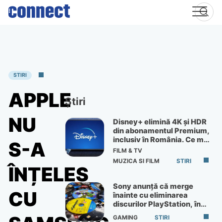
Skip
to
content
STIRI
APPLE
Știri
NU
Disney+ elimină 4K și HDR
din abonamentul Premium,
inclusiv în România. Ce mai
S-A
primești de 60 lei pe lună
FILM & TV
MUZICA SI FILM
STIRI
ÎNȚELES
Sony anunță că merge
CU
înainte cu eliminarea
discurilor PlayStation, în
ciuda protestelor
GAMING
STIRI