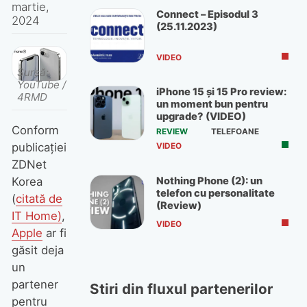
martie,
Connect – Episodul 3
2024
(25.11.2023)
VIDEO
Sursă:
YouTube /
iPhone 15 și 15 Pro review:
4RMD
un moment bun pentru
upgrade? (VIDEO)
Conform
REVIEW
TELEFOANE
publicației
VIDEO
ZDNet
Nothing Phone (2): un
Korea
telefon cu personalitate
(
citată de
(Review)
IT Home)
,
VIDEO
Apple
ar fi
găsit deja
un
partener
Stiri din fluxul partenerilor
pentru