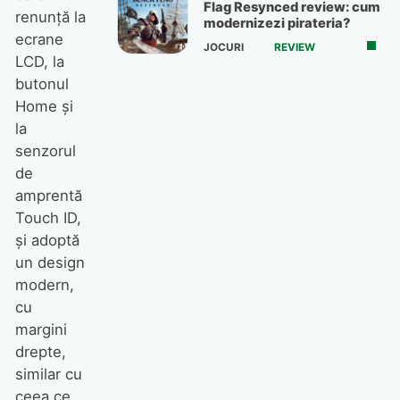
Flag Resynced review: cum
renunță la
modernizezi pirateria?
ecrane
JOCURI
REVIEW
LCD, la
butonul
Home și
la
senzorul
de
amprentă
Touch ID,
și adoptă
un design
modern,
cu
margini
drepte,
similar cu
ceea ce