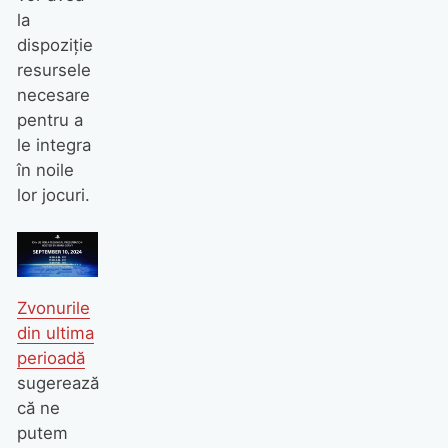
la
dispoziție
resursele
necesare
pentru a
le integra
în noile
lor jocuri.
Zvonurile
din ultima
perioadă
sugerează
că ne
putem