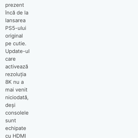
prezent
încă de la
lansarea
PS5-ului
original
pe cutie.
Update-ul
care
activează
rezoluția
8K nu a
mai venit
niciodată,
deși
consolele
sunt
echipate
cu HDMI