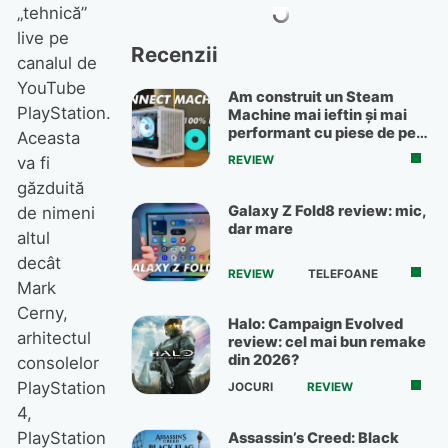
„tehnică”
live pe
Recenzii
canalul de
YouTube
Am construit un Steam
PlayStation.
Machine mai ieftin și mai
performant cu piese de pe
Aceasta
OLX
REVIEW
va fi
găzduită
Galaxy Z Fold8 review: mic,
de nimeni
dar mare
altul
decât
REVIEW
TELEFOANE
Mark
Cerny,
Halo: Campaign Evolved
arhitectul
review: cel mai bun remake
din 2026?
consolelor
PlayStation
JOCURI
REVIEW
4,
PlayStation
Assassin’s Creed: Black