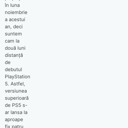
în luna
noiembrie
a acestui
an, deci
suntem
cam la
două luni
distanță
de
debutul
PlayStation
5. Astfel,
versiunea
superioară
de PS5 s-
ar lansa la
aproape
fix patru