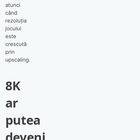
atunci
când
rezoluția
jocului
este
crescută
prin
upscaling.
8K
ar
putea
deveni,