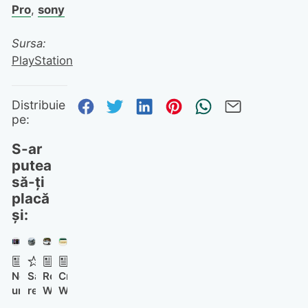
Pro
,
sony
Sursa:
PlayStation
Distribuie pe Facebook
Distribuie pe Twitter
Distribuie pe Linked
Distribuie pe Pi
Trimite prin
Trimite 
Distribuie
pe:
S-ar
putea
să-ți
placă
și:
NexPhone:
Samson
Robotaxiurile
Criptarea
un
review:
Waymo
WhatsApp
device
o
autonome
nu