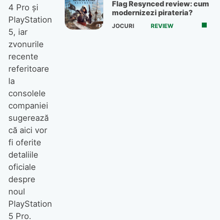
Flag Resynced review: cum
4 Pro și
modernizezi pirateria?
PlayStation
JOCURI
REVIEW
5, iar
zvonurile
recente
referitoare
la
consolele
companiei
sugerează
că aici vor
fi oferite
detaliile
oficiale
despre
noul
PlayStation
5 Pro.