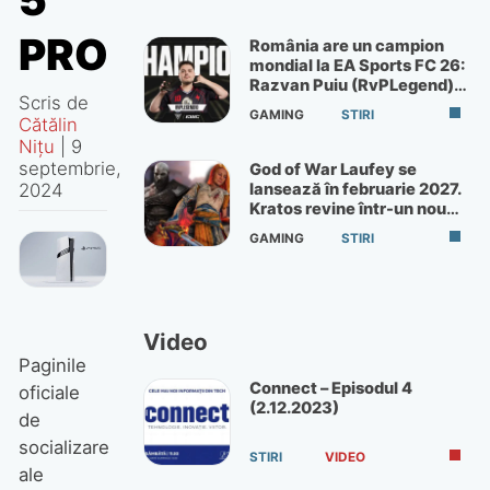
5
PRO
România are un campion
mondial la EA Sports FC 26:
Razvan Puiu (RvPLegend)
Scris de
câștigă turneul de la Paris
GAMING
STIRI
Cătălin
Nițu
|
9
septembrie,
God of War Laufey se
2024
lansează în februarie 2027.
Kratos revine într-un nou
God of War
GAMING
STIRI
Video
Paginile
Connect – Episodul 4
oficiale
(2.12.2023)
de
socializare
STIRI
VIDEO
ale