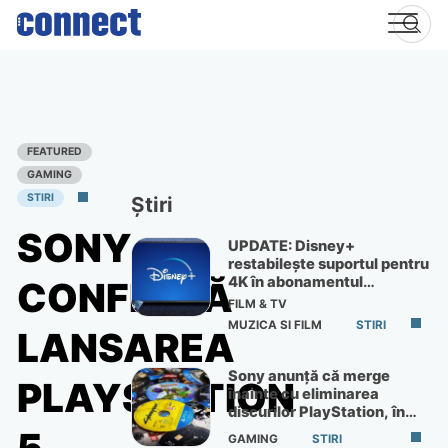
Skip
to
content
FEATURED
GAMING
STIRI
Știri
SONY
UPDATE: Disney+
restabilește suportul pentru
4K în abonamentul
CONFIRMĂ
Premium
FILM & TV
MUZICA SI FILM
STIRI
LANSAREA
Sony anunță că merge
PLAYSTATION
înainte cu eliminarea
discurilor PlayStation, în
ciuda protestelor
GAMING
STIRI