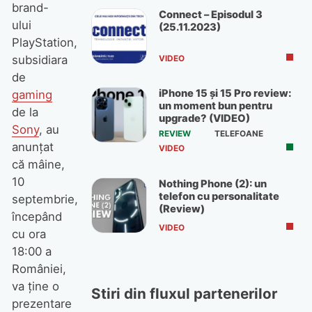
brand-
Connect – Episodul 3
ului
(25.11.2023)
PlayStation,
subsidiara
VIDEO
de
iPhone 15 și 15 Pro review:
gaming
un moment bun pentru
de la
upgrade? (VIDEO)
Sony
, au
REVIEW
TELEFOANE
anunțat
VIDEO
că mâine,
10
Nothing Phone (2): un
telefon cu personalitate
septembrie,
(Review)
începând
VIDEO
cu ora
18:00 a
României,
va ține o
Stiri din fluxul partenerilor
prezentare