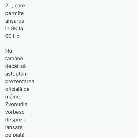
2.1, care
permite
afișarea
în 8K la
60 Hz.
Nu
rămâne
decât să
așteptăm
prezentarea
oficială de
mâine.
Zvonurile
vorbesc
despre o
lansare
pe piață