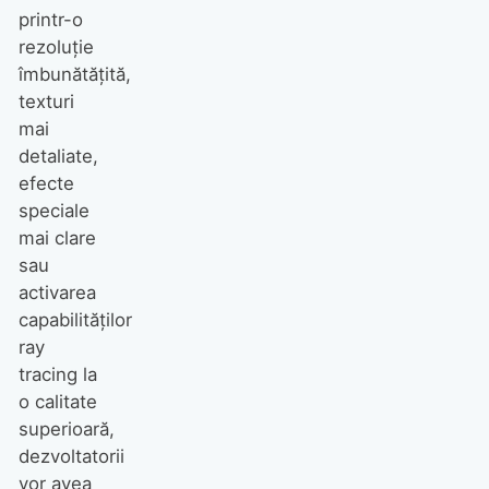
printr-o
rezoluție
îmbunătățită,
texturi
mai
detaliate,
efecte
speciale
mai clare
sau
activarea
capabilităților
ray
tracing la
o calitate
superioară,
dezvoltatorii
vor avea