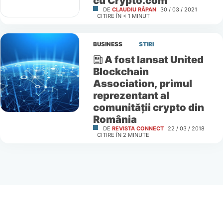
cu Crypto.com
DE
CLAUDIU RÂPAN
30 / 03 / 2021
CITIRE ÎN
< 1
MINUT
BUSINESS
STIRI
A fost lansat United
Blockchain
Association, primul
reprezentant al
comunităţii crypto din
România
DE
REVISTA CONNECT
22 / 03 / 2018
CITIRE ÎN
2
MINUTE