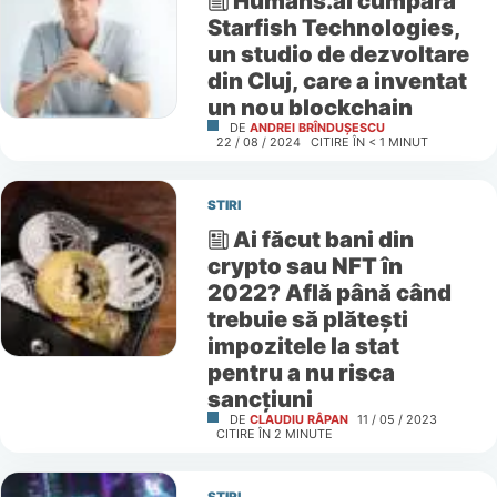
Humans.ai cumpără
Starfish Technologies,
un studio de dezvoltare
din Cluj, care a inventat
un nou blockchain
DE
ANDREI BRÎNDUȘESCU
22 / 08 / 2024
CITIRE ÎN
< 1
MINUT
STIRI
Ai făcut bani din
crypto sau NFT în
2022? Află până când
trebuie să plătești
impozitele la stat
pentru a nu risca
sancțiuni
DE
CLAUDIU RÂPAN
11 / 05 / 2023
CITIRE ÎN
2
MINUTE