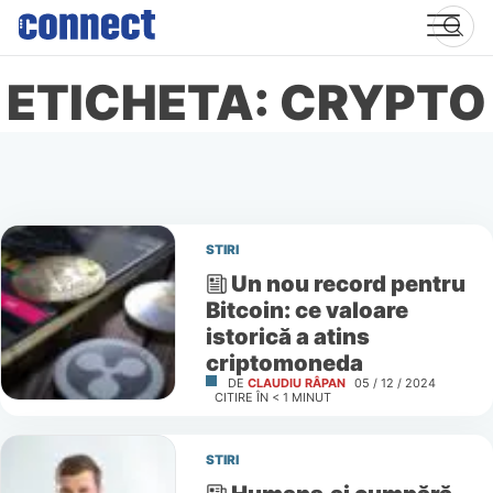
Skip
to
content
ETICHETA: CRYPTO
STIRI
Un nou record pentru
Bitcoin: ce valoare
istorică a atins
criptomoneda
DE
CLAUDIU RÂPAN
05 / 12 / 2024
CITIRE ÎN
< 1
MINUT
STIRI