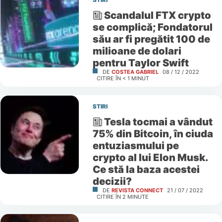
STIRI
Scandalul FTX crypto
se complică; Fondatorul
său ar fi pregătit 100 de
milioane de dolari
pentru Taylor Swift
DE
COSTEA GABRIEL
08 / 12 / 2022
CITIRE ÎN
< 1
MINUT
STIRI
Tesla tocmai a vândut
75% din Bitcoin, în ciuda
entuziasmului pe
crypto al lui Elon Musk.
Ce stă la baza acestei
decizii?
DE
REVISTA CONNECT
21 / 07 / 2022
CITIRE ÎN
2
MINUTE