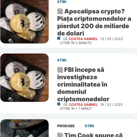
STIRI
Apocalipsa crypto?
Piaţa criptomonedelor a
pierdut 200 de miliarde
de dolari
DE
COSTEA GABRIEL
13 / 05 / 2022
CITIRE ÎN
2
MINUTE
STIRI
FBI începe să
investigheze
criminalitatea în
domeniul
criptomonedelor
DE
COSTEA GABRIEL
19 / 02 / 2022
CITIRE ÎN
< 1
MINUT
PRODUSE
STIRI
Tim Cook spune că