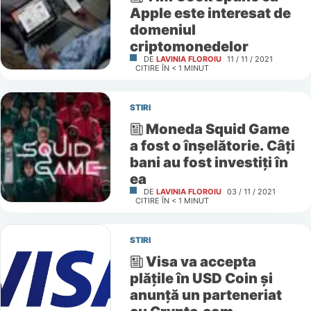
Apple este interesat de
domeniul
criptomonedelor
DE
LAVINIA FLOROIU
11 / 11 / 2021
CITIRE ÎN
< 1
MINUT
STIRI
Moneda Squid Game
a fost o înșelătorie. Câți
bani au fost investiți în
ea
DE
LAVINIA FLOROIU
03 / 11 / 2021
CITIRE ÎN
< 1
MINUT
STIRI
Visa va accepta
plățile în USD Coin și
anunță un parteneriat