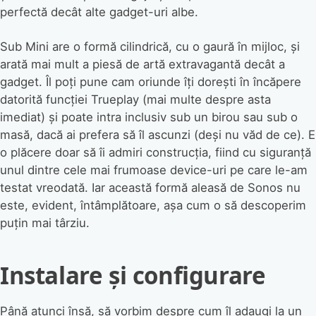
perfectă decât alte gadget-uri albe.
Sub Mini are o formă cilindrică, cu o gaură în mijloc, și
arată mai mult a piesă de artă extravagantă decât a
gadget. Îl poți pune cam oriunde îți dorești în încăpere
datorită funcției Trueplay (mai multe despre asta
imediat) și poate intra inclusiv sub un birou sau sub o
masă, dacă ai prefera să îl ascunzi (deși nu văd de ce). E
o plăcere doar să îi admiri construcția, fiind cu siguranță
unul dintre cele mai frumoase device-uri pe care le-am
testat vreodată. Iar această formă aleasă de Sonos nu
este, evident, întâmplătoare, așa cum o să descoperim
puțin mai târziu.
Instalare și configurare
Până atunci însă, să vorbim despre cum îl adaugi la un