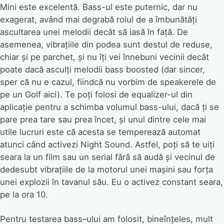
Mini este excelentă. Bass-ul este puternic, dar nu
exagerat, având mai degrabă rolul de a îmbunătăți
ascultarea unei melodii decât să iasă în față. De
asemenea, vibrațiile din podea sunt destul de reduse,
chiar și pe parchet, și nu îți vei înnebuni vecinii decât
poate dacă asculți melodii bass boosted (dar sincer,
sper că nu e cazul, fiindcă nu vorbim de speakerele de
pe un Golf aici). Te poți folosi de equalizer-ul din
aplicație pentru a schimba volumul bass-ului, dacă ți se
pare prea tare sau prea încet, și unul dintre cele mai
utile lucruri este că acesta se temperează automat
atunci când activezi Night Sound. Astfel, poți să te uiți
seara la un film sau un serial fără să audă și vecinul de
dedesubt vibrațiile de la motorul unei mașini sau forța
unei explozii în tavanul său. Eu o activez constant seara,
pe la ora 10.
Pentru testarea bass–ului am folosit, bineînțeles, mult