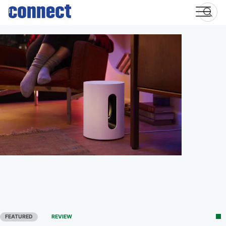
Skip
to
content
FEATURED
REVIEW