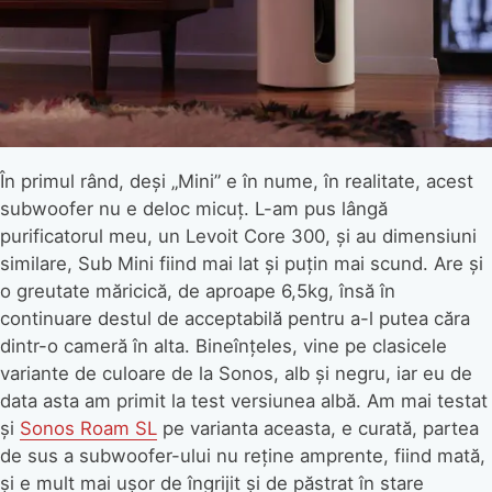
În primul rând, deși „Mini” e în nume, în realitate, acest
subwoofer nu e deloc micuț. L-am pus lângă
purificatorul meu, un Levoit Core 300, și au dimensiuni
similare, Sub Mini fiind mai lat și puțin mai scund. Are și
o greutate măricică, de aproape 6,5kg, însă în
continuare destul de acceptabilă pentru a-l putea căra
dintr-o cameră în alta. Bineînțeles, vine pe clasicele
variante de culoare de la Sonos, alb și negru, iar eu de
data asta am primit la test versiunea albă. Am mai testat
și
Sonos Roam SL
pe varianta aceasta, e curată, partea
de sus a subwoofer-ului nu reține amprente, fiind mată,
și e mult mai ușor de îngrijit și de păstrat în stare