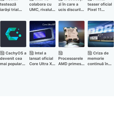
testează
colabora cu
zi în care a
teaser oficial
iarăși trial
UMC, rivalul
ucis discurile,
Pixel 11
gratuit și ia în
direct al
Sony
confirmă
calcul
TSMC, pentru
demonstrează
iluminarea
integrarea de
producția de
și de ce asta
Pixel Glow
canale TV live
cipuri pe 3nm
este o idee
proastă
CachyOS a
Intel a
Criza de
devenit cea
lansat oficial
Procesoarele
memorie
mai populară
Core Ultra X9
AMD primesc
continuă în
distribuție de
378H
un boost de
2027:
Linux pe
până la 31% în
stocurile
ProtonDB
gaming pe
pentru anul
Linux
viitor sunt
rezervate