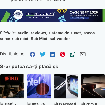
Etichete:
audio
,
reviews
,
sisteme de sunet
,
sonos
,
sonos sub mini
,
Sub Mini
,
subwoofer
Distribuie pe Facebook
Distribuie pe Twitter
Distribuie pe Link
Distribuie pe P
Trimite pr
Trimite
Distribuie pe:
S-ar putea să-ți placă și:
Netflix
Intel va
În aceeași
Primul