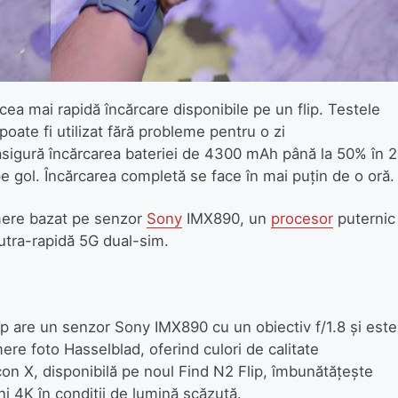
cea mai rapidă încărcare disponibile pe un flip. Testele
poate fi utilizat fără probleme pentru o zi
gură încărcarea bateriei de 4300 mAh până la 50% în 
 gol. Încărcarea completă se face în mai puțin de o oră.
mere bazat pe senzor
Sony
IMX890, un
procesor
puternic
utra-rapidă 5G dual-sim.
ip are un senzor Sony IMX890 cu un obiectiv f/1.8 și este
re foto Hasselblad, oferind culori de calitate
con X, disponibilă pe noul Find N2 Flip, îmbunătățește
ni 4K în condiții de lumină scăzută.