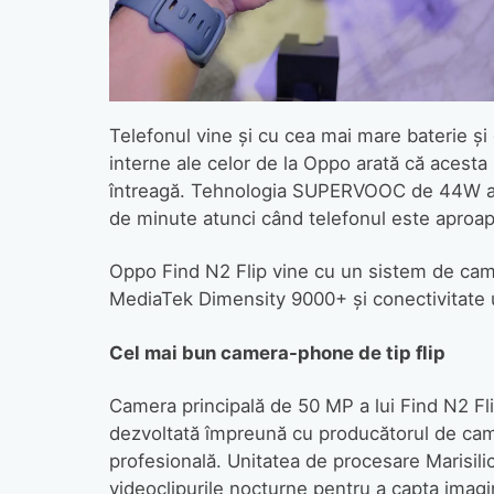
Telefonul vine și cu cea mai mare baterie și 
interne ale celor de la Oppo arată că acesta 
întreagă. Tehnologia SUPERVOOC de 44W asi
de minute atunci când telefonul este aproape
Oppo Find N2 Flip vine cu un sistem de ca
MediaTek Dimensity 9000+ și conectivitate 
Cel mai bun camera-phone de tip flip
Camera principală de 50 MP a lui Find N2 Fl
dezvoltată împreună cu producătorul de came
profesională. Unitatea de procesare Marisili
videoclipurile nocturne pentru a capta imagi