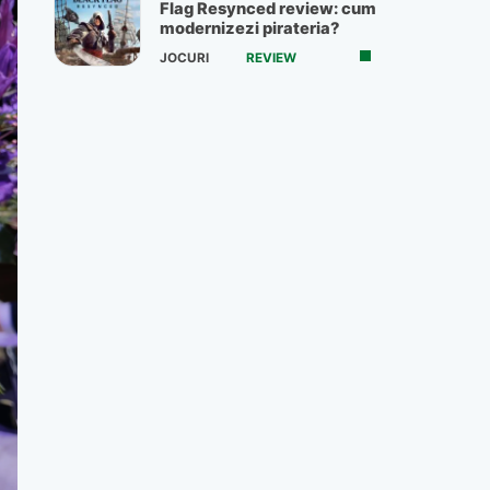
Flag Resynced review: cum
modernizezi pirateria?
JOCURI
REVIEW