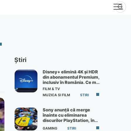
Știri
Disney+ elimină 4K și HDR
din abonamentul Premium,
inclusiv în România. Ce mai
primești de 60 lei pe lună
FILM & TV
MUZICA SI FILM
STIRI
Sony anunță că merge
înainte cu eliminarea
discurilor PlayStation, în
ciuda protestelor
GAMING
STIRI