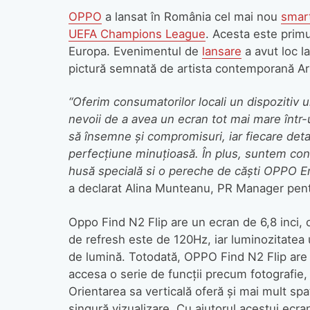
OPPO
a lansat în România cel mai nou
smar
UEFA Champions League
. Acesta este primu
Europa. Evenimentul de
lansare
a avut loc la
pictură semnată de artista contemporană Ar
“Oferim consumatorilor locali un dispozitiv 
nevoii de a avea un ecran tot mai mare într
să însemne și compromisuri, iar fiecare detal
perfecțiune minuțioasă. În plus, suntem con
husă specială si o pereche de căști OPPO En
a declarat Alina Munteanu, PR Manager pen
Oppo Find N2 Flip are un ecran de 6,8 inci,
de refresh este de 120Hz, iar luminozitatea ur
de lumină. Totodată, OPPO Find N2 Flip are 
accesa o serie de funcții precum fotografie, n
Orientarea sa verticală oferă și mai mult spaț
singură vizualizare. Cu ajutorul acestui ecra