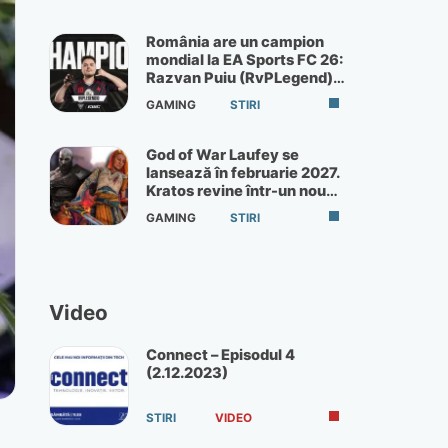
România are un campion
mondial la EA Sports FC 26:
Razvan Puiu (RvPLegend)
câștigă turneul de la Paris
GAMING
STIRI
God of War Laufey se
lansează în februarie 2027.
Kratos revine într-un nou
God of War
GAMING
STIRI
Video
Connect – Episodul 4
(2.12.2023)
STIRI
VIDEO