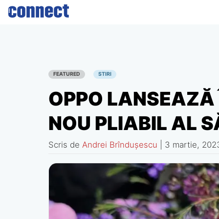
Skip
to
content
FEATURED
STIRI
OPPO LANSEAZĂ 
NOU PLIABIL AL SĂ
Scris de
Andrei Brîndușescu
|
3 martie, 202