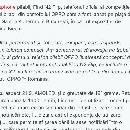
tphone
pliabil, Find N2 Flip, telefonul oficial al competiție
l pliabil din portofoliul OPPO care a fost lansat pe piaţa d
 Galeria Kulterra din București, în cadrul expoziției de
ina Bican.
ultra-performant și, totodata, compact, care răspunde
-un telefon compact. Am demonstrat că inovația nu trebu
iu al primului telefon pliabil OPPO ilustrează conceptul 
vinși că pachetul promoțional Find N2 Flip, ce include o
co X2, va fi primit cu entuziasm de publicul din Romania
tru OPPO în România.
 cu aspect 21:9, AMOLED, și o greutate de 191 grame. Rat
că până la 1600 de niți, fiind ușor de utilizat în orice tip
cel mai mare ecran secundar din industrie, care poate
otificări etc, fluidizând astfel experiența de utilizare.
iu, care permite afișarea până la șase notificări într-o
n, utilizatorul poate să răspundă rapid la mesajele din