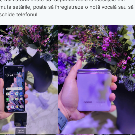
omuta setările, poate să înregistreze o notă vocală sau să
eschide telefonul.