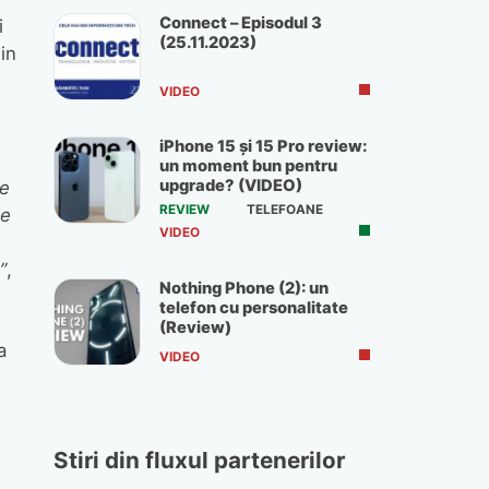
Connect – Episodul 3
i
(25.11.2023)
in
VIDEO
iPhone 15 și 15 Pro review:
un moment bun pentru
upgrade? (VIDEO)
ie
REVIEW
TELEFOANE
de
VIDEO
”
,
Nothing Phone (2): un
telefon cu personalitate
(Review)
a
VIDEO
Stiri din fluxul partenerilor