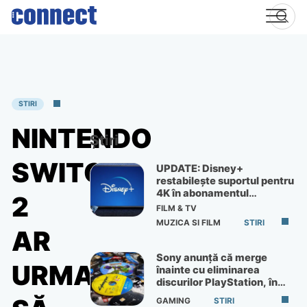
Skip
to
content
STIRI
NINTENDO
Știri
SWITCH
UPDATE: Disney+
restabilește suportul pentru
4K în abonamentul
2
Premium
FILM & TV
MUZICA SI FILM
STIRI
AR
Sony anunță că merge
URMA
înainte cu eliminarea
discurilor PlayStation, în
ciuda protestelor
GAMING
STIRI