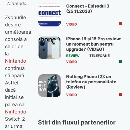
Nintendo
Connect – Episodul 3
(25.11.2023)
Zvonurile
despre
VIDEO
următoarea
iPhone 15 și 15 Pro review:
consolă a
un moment bun pentru
celor de
upgrade? (VIDEO)
la
REVIEW
TELEFOANE
Nintendo
VIDEO
continuă
să apară.
Nothing Phone (2): un
telefon cu personalitate
Astfel,
(Review)
dacă
VIDEO
inițial se
părea că
Nintendo
Switch 2
Stiri din fluxul partenerilor
ar urma