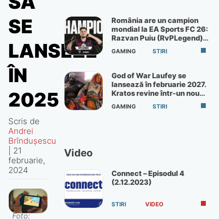
SĂ
SE
România are un campion
mondial la EA Sports FC 26:
Razvan Puiu (RvPLegend)
LANSEZE
câștigă turneul de la Paris
GAMING
STIRI
ÎN
God of War Laufey se
lansează în februarie 2027.
2025
Kratos revine într-un nou
God of War
GAMING
STIRI
Scris de
Andrei
Brîndușescu
|
21
Video
februarie,
2024
Connect – Episodul 4
(2.12.2023)
STIRI
VIDEO
Foto: