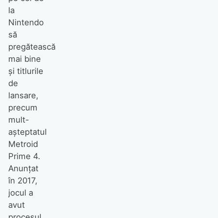
la
Nintendo
să
pregătească
mai bine
și titlurile
de
lansare,
precum
mult-
așteptatul
Metroid
Prime 4.
Anunțat
în 2017,
jocul a
avut
procesul