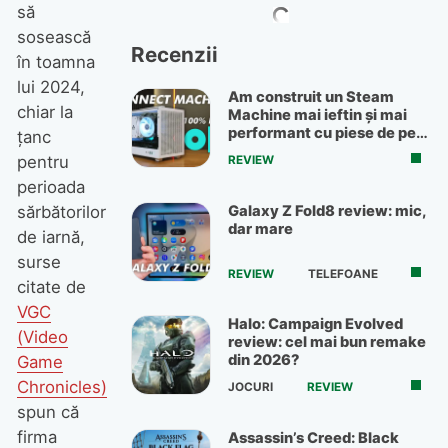
să
sosească
Recenzii
în toamna
lui 2024,
Am construit un Steam
chiar la
Machine mai ieftin și mai
performant cu piese de pe
țanc
OLX
pentru
REVIEW
perioada
Galaxy Z Fold8 review: mic,
sărbătorilor
dar mare
de iarnă,
surse
REVIEW
TELEFOANE
citate de
VGC
Halo: Campaign Evolved
(Video
review: cel mai bun remake
din 2026?
Game
Chronicles)
JOCURI
REVIEW
spun că
firma
Assassin’s Creed: Black