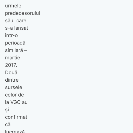
urmele
predecesorului
său, care
s-a lansat
într-o
perioadă
similară –
martie
2017.
Două
dintre
sursele
celor de
la VGC au
și
confirmat
că
lucrează