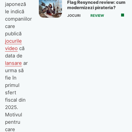
Flag Resynced review: cum
japoneză
modernizezi pirateria?
le indică
JOCURI
REVIEW
companiilor
care
publică
jocurile
video
că
data de
lansare
ar
urma să
fie în
primul
sfert
fiscal din
2025.
Motivul
pentru
care