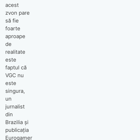
acest
zvon pare
să fie
foarte
aproape
de
realitate
este
faptul că
VGC nu
este
singura,
un
jurnalist
din
Brazilia și
publicația
Eurogamer