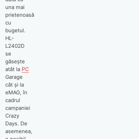
una mai
prietenoasă
cu
bugetul.
HL-
L2402D
se
găsește
atât la
PC
Garage
cât și la
eMAG, în
cadrul
campaniei
Crazy
Days. De
asemenea,