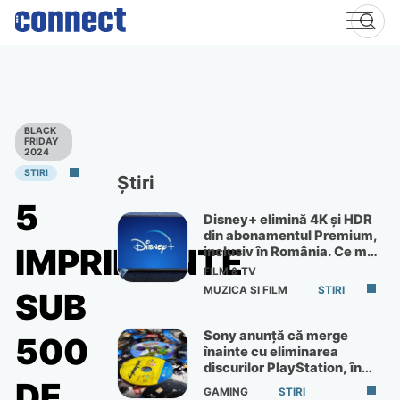
Skip
to
content
BLACK
FRIDAY
2024
STIRI
Știri
5
Disney+ elimină 4K și HDR
din abonamentul Premium,
IMPRIMANTE
inclusiv în România. Ce mai
primești de 60 lei pe lună
FILM & TV
MUZICA SI FILM
STIRI
SUB
Sony anunță că merge
500
înainte cu eliminarea
discurilor PlayStation, în
ciuda protestelor
DE
GAMING
STIRI