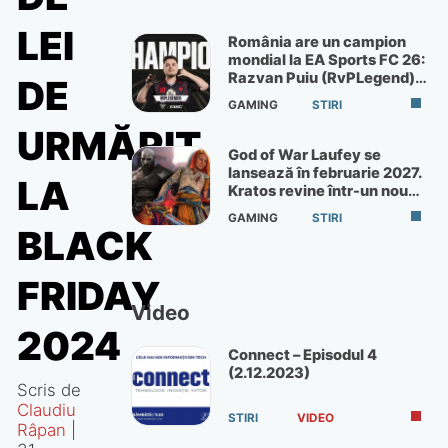
LEI
România are un campion
mondial la EA Sports FC 26:
Razvan Puiu (RvPLegend)
DE
câștigă turneul de la Paris
GAMING
STIRI
URMĂRIT
God of War Laufey se
lansează în februarie 2027.
LA
Kratos revine într-un nou
God of War
GAMING
STIRI
BLACK
FRIDAY
Video
2024
Connect – Episodul 4
(2.12.2023)
Scris de
Claudiu
STIRI
VIDEO
Râpan
|