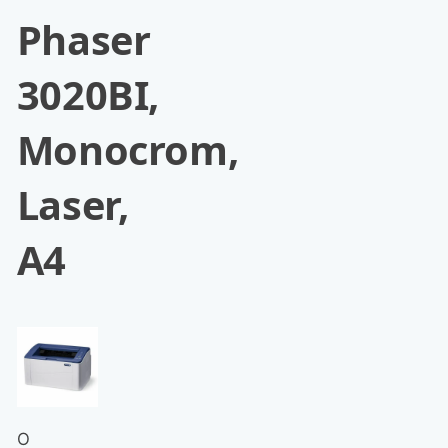
Phaser
3020BI,
Monocrom,
Laser,
A4
O