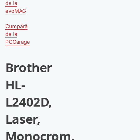
de la
evoMAG
Cumpără
de la
PCGarage
Brother
HL-
L2402D,
Laser,
Monocrom,