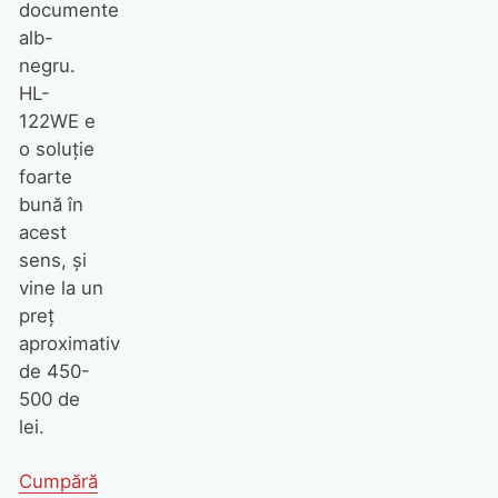
documente
alb-
negru.
HL-
122WE e
o soluție
foarte
bună în
acest
sens, și
vine la un
preț
aproximativ
de 450-
500 de
lei.
Cumpără