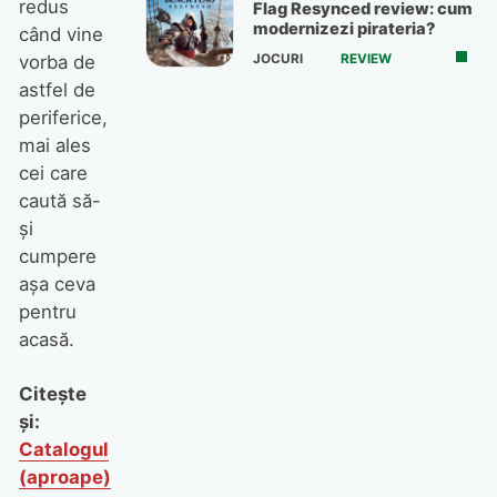
redus
Flag Resynced review: cum
modernizezi pirateria?
când vine
JOCURI
REVIEW
vorba de
astfel de
periferice,
mai ales
cei care
caută să-
și
cumpere
așa ceva
pentru
acasă.
Citește
și:
Catalogul
(aproape)