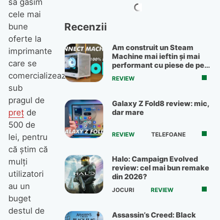
să găsim
cele mai
Recenzii
bune
oferte la
Am construit un Steam
imprimante
Machine mai ieftin și mai
care se
performant cu piese de pe
OLX
comercializează
REVIEW
sub
pragul de
Galaxy Z Fold8 review: mic,
preț
de
dar mare
500 de
REVIEW
TELEFOANE
lei, pentru
că știm că
Halo: Campaign Evolved
mulți
review: cel mai bun remake
utilizatori
din 2026?
au un
JOCURI
REVIEW
buget
destul de
Assassin’s Creed: Black