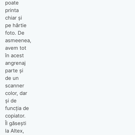
poate
printa
chiar și
pe hârtie
foto. De
asmeenea,
avem tot
în acest
angrenaj
parte și
de un
scanner
color, dar
și de
funcția de
copiator.
Îl găsești
la Altex,