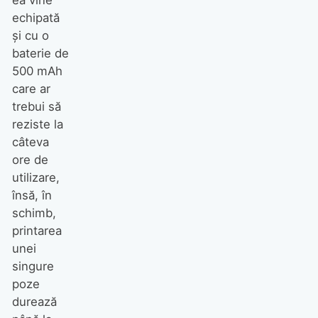
ea vine
echipată
și cu o
baterie de
500 mAh
care ar
trebui să
reziste la
câteva
ore de
utilizare,
însă, în
schimb,
printarea
unei
singure
poze
durează