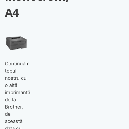
A4
Continuăm
topul
nostru cu
o altă
imprimantă
de la
Brother,
de
această
dată cu