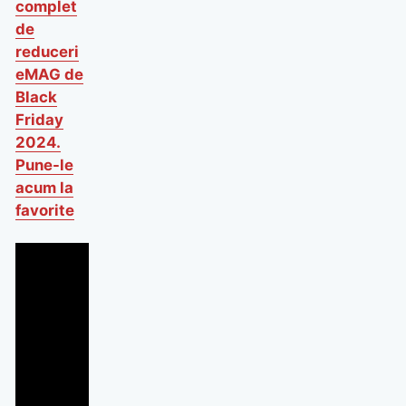
complet
de
reduceri
eMAG de
Black
Friday
2024.
Pune-le
acum la
favorite