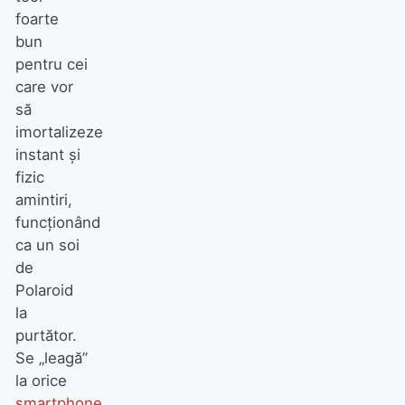
foarte
bun
pentru cei
care vor
să
imortalizeze
instant și
fizic
amintiri,
funcționând
ca un soi
de
Polaroid
la
purtător.
Se „leagă”
la orice
smartphone