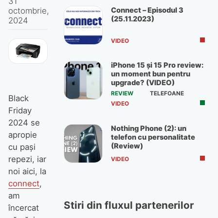
31
Connect – Episodul 3
octombrie,
(25.11.2023)
2024
VIDEO
iPhone 15 și 15 Pro review:
un moment bun pentru
upgrade? (VIDEO)
REVIEW
TELEFOANE
Black
VIDEO
Friday
2024 se
Nothing Phone (2): un
apropie
telefon cu personalitate
(Review)
cu pași
repezi, iar
VIDEO
noi aici, la
connect
,
am
Stiri din fluxul partenerilor
încercat