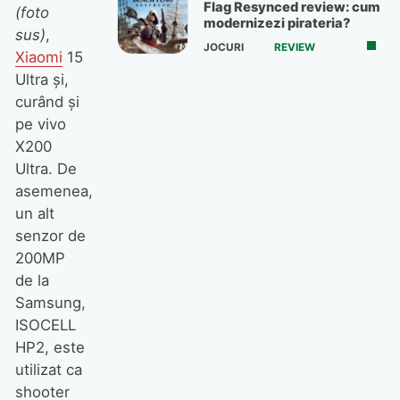
Flag Resynced review: cum
(foto
modernizezi pirateria?
sus)
,
JOCURI
REVIEW
Xiaomi
15
Ultra și,
curând și
pe vivo
X200
Ultra. De
asemenea,
un alt
senzor de
200MP
de la
Samsung,
ISOCELL
HP2, este
utilizat ca
shooter