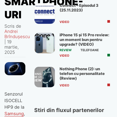
SMARTPHONE-
Connect – Episodul 3
(25.11.2023)
URI
VIDEO
Scris de
Andrei
iPhone 15 și 15 Pro review:
Brîndușescu
un moment bun pentru
|
19
upgrade? (VIDEO)
martie,
REVIEW
TELEFOANE
2025
VIDEO
Nothing Phone (2): un
telefon cu personalitate
(Review)
VIDEO
Senzorul
ISOCELL
HP9 de la
Stiri din fluxul partenerilor
Samsung
,