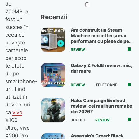
de
200MP, a
Recenzii
fost un
succes în
Am construit un Steam
ceea ce
Machine mai ieftin și mai
performant cu piese de pe
privește
OLX
camerele
REVIEW
periscop
Galaxy Z Fold8 review: mic,
telefoto
dar mare
de pe
smartphone-
REVIEW
TELEFOANE
uri, fiind
utilizat în
Halo: Campaign Evolved
device-uri
review: cel mai bun remake
din 2026?
ca
vivo
X100
JOCURI
REVIEW
Ultra, vivo
X200 Pro
Assassin’s Creed: Black