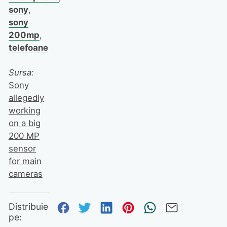
sony
,
sony
200mp
,
telefoane
Sursa:
Sony
allegedly
working
on a big
200 MP
sensor
for main
cameras
Distribuie pe Facebook
Distribuie pe Twitter
Distribuie pe Linked
Distribuie pe Pi
Trimite prin
Trimite 
Distribuie
pe: