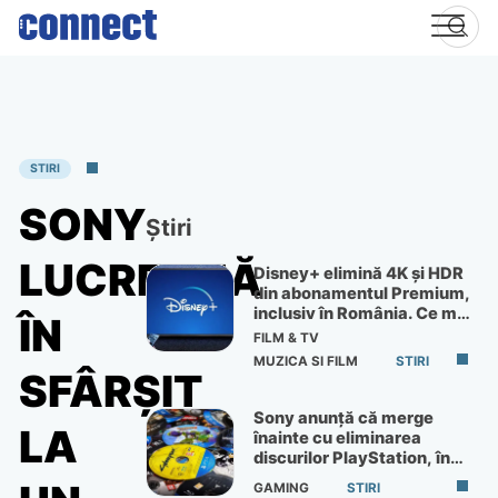
Skip
to
content
STIRI
SONY
Știri
LUCREAZĂ
Disney+ elimină 4K și HDR
din abonamentul Premium,
inclusiv în România. Ce mai
ÎN
primești de 60 lei pe lună
FILM & TV
MUZICA SI FILM
STIRI
SFÂRȘIT
Sony anunță că merge
LA
înainte cu eliminarea
discurilor PlayStation, în
ciuda protestelor
GAMING
STIRI