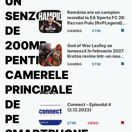
UN
SENZOR
România are un campion
mondial la EA Sports FC 26:
Razvan Puiu (RvPLegend)
DE
câștigă turneul de la Paris
GAMING
STIRI
200MP
God of War Laufey se
lansează în februarie 2027.
PENTRU
Kratos revine într-un nou
God of War
GAMING
STIRI
CAMERELE
PRINCIPALE
Video
DE
Connect – Episodul 4
(2.12.2023)
PE
STIRI
VIDEO