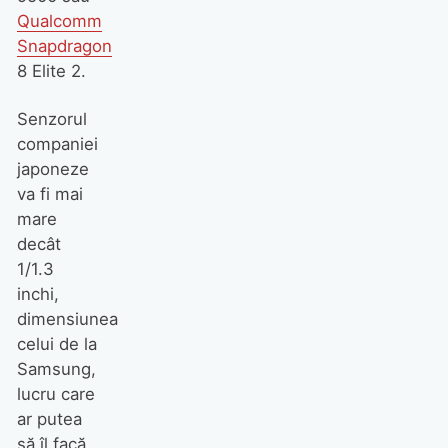
Qualcomm
Snapdragon
8 Elite 2.
Senzorul
companiei
japoneze
va fi mai
mare
decât
1/1.3
inchi,
dimensiunea
celui de la
Samsung,
lucru care
ar putea
să îl facă