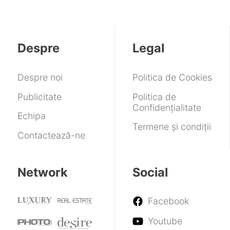
pentru
teste
iPhone
Songs
performant
adulți
foarte
iPhone
înaintea
Ultra
of
curând
18
lansării
the
Pro.
Past.
Despre
Legal
Dispare
Cerințele
Dynamic
de
Island?
sistem
Despre noi
Politica de Cookies
se
actualizează
Publicitate
Politica de
Confidențialitate
Echipa
Termene și condiții
Contactează-ne
Network
Social
Facebook
Youtube