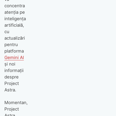
concentra
atenția pe
inteligența
artificială,
cu
actualizări
pentru
platforma
Gemini AI
și noi
informații
despre
Project
Astra.
Momentan,
Project
Astra