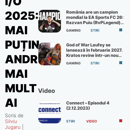
I/O
2025:
România are un campion
mondial la EA Sports FC 26:
Razvan Puiu (RvPLegend)
MAI
câștigă turneul de la Paris
GAMING
STIRI
PUȚIN
God of War Laufey se
lansează în februarie 2027.
ANDROID,
Kratos revine într-un nou
God of War
GAMING
STIRI
MAI
MULT
Video
AI
Connect – Episodul 4
(2.12.2023)
Scris de
Silviu
STIRI
VIDEO
Jugaru
|