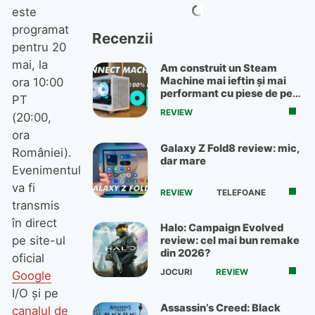
este
programat
Recenzii
pentru 20
mai, la
Am construit un Steam
Machine mai ieftin și mai
ora 10:00
performant cu piese de pe
PT
OLX
REVIEW
(20:00,
ora
Galaxy Z Fold8 review: mic,
României).
dar mare
Evenimentul
va fi
REVIEW
TELEFOANE
transmis
în direct
Halo: Campaign Evolved
pe site-ul
review: cel mai bun remake
din 2026?
oficial
JOCURI
REVIEW
Google
I/O și pe
Assassin’s Creed: Black
canalul de