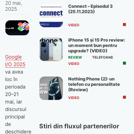
20 mai,
Connect – Episodul 3
2025
(25.11.2023)
VIDEO
iPhone 15 și 15 Pro review:
un moment bun pentru
upgrade? (VIDEO)
Google
REVIEW
TELEFOANE
I/O 2025
VIDEO
va avea
Nothing Phone (2): un
loc în
telefon cu personalitate
perioada
(Review)
20–21
VIDEO
mai, iar
discursul
principal
de
Stiri din fluxul partenerilor
deschidere