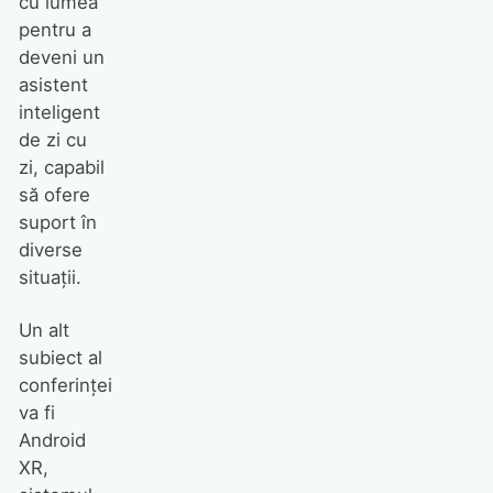
cu lumea
pentru a
deveni un
asistent
inteligent
de zi cu
zi, capabil
să ofere
suport în
diverse
situații.
Un alt
subiect al
conferinței
va fi
Android
XR,