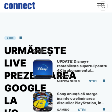
Skip
to
content
STIRI
URMĂREȘTE
Știri
LIVE
UPDATE: Disney+
restabilește suportul pentru
4K în abonamentul
PREZENTAREA
Premium
FILM & TV
MUZICA SI FILM
STIRI
GOOGLE
Sony anunță că merge
LA
înainte cu eliminarea
discurilor PlayStation, în
ciuda protestelor
GAMING
STIRI