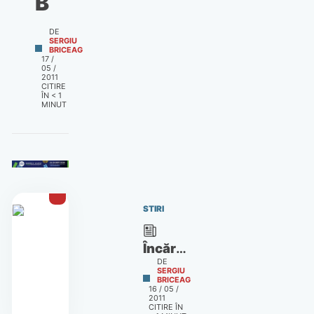
B
DE
SERGIU
BRICEAG
17 /
05 /
2011
CITIRE
ÎN
< 1
MINUT
STIRI
Încărcătura
DE
specială
SERGIU
BRICEAG
a
16 / 05 /
2011
ultimului
CITIRE ÎN