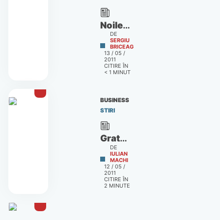
Noile
DE
notebook-
SERGIU
BRICEAG
uri
13 / 05 /
2011
Acer
CITIRE ÎN
Aspire
< 1
MINUT
Ethos
BUSINESS
STIRI
Gratuit
DE
la
IULIAN
MACHI
Samsung
12 / 05 /
2011
IMAX
CITIRE ÎN
cu
2
MINUTE
ocazia
Noptii