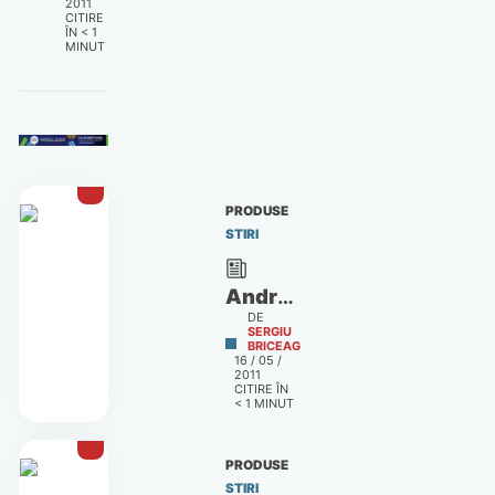
2011
CITIRE
ÎN
< 1
MINUT
PRODUSE
STIRI
Android
DE
Market:
SERGIU
BRICEAG
Aplicaţii
16 / 05 /
2011
plătite
CITIRE ÎN
pentru
< 1
MINUT
România
PRODUSE
STIRI