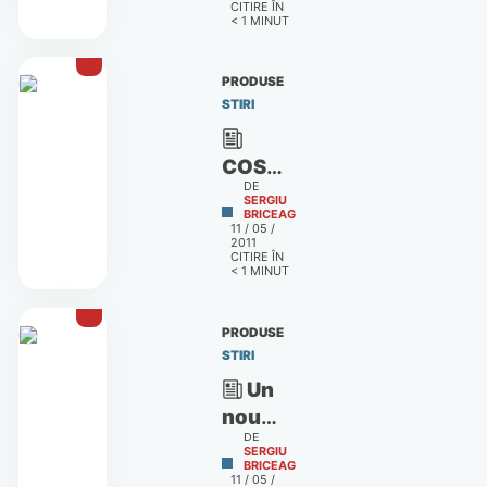
CITIRE ÎN
mai
< 1
MINUT
bune
aplicații
PRODUSE
din
STIRI
Android
Market
COSMOTE
DE
Numar
SERGIU
BRICEAG
de
11 / 05 /
2011
Aur:
CITIRE ÎN
Combinatii
< 1
MINUT
speciale
de
PRODUSE
cifre
STIRI
Un
nou
DE
smartphone
SERGIU
BRICEAG
3D:
11 / 05 /