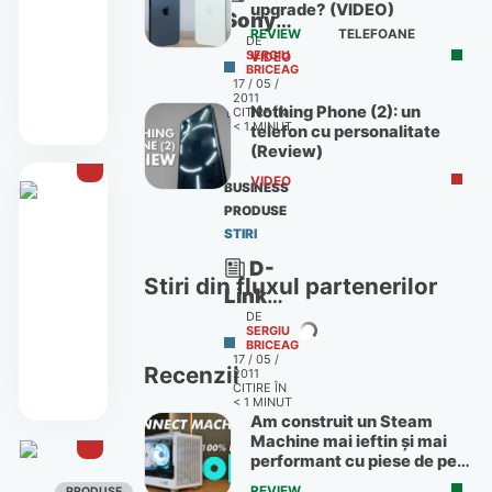
upgrade? (VIDEO)
Sony
REVIEW
TELEFOANE
DE
le
SERGIU
VIDEO
BRICEAG
urează
17 / 05 /
2011
Welcome
Nothing Phone (2): un
CITIRE ÎN
Back
< 1
MINUT
telefon cu personalitate
(Review)
utilizatorilor
PlayStation
VIDEO
BUSINESS
Network
PRODUSE
STIRI
cu
jocuri
D-
Stiri din fluxul partenerilor
şi
Link
DE
acces
lansează
SERGIU
gratuit
BRICEAG
mydlink:
17 / 05 /
Recenzii
2011
Supraveghere
CITIRE ÎN
de la
< 1
MINUT
Am construit un Steam
distanţă
Machine mai ieftin și mai
performant cu piese de pe
OLX
REVIEW
PRODUSE