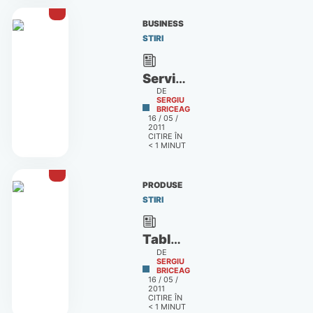
Galaxy
S şi
BUSINESS
Galaxy
STIRI
Tab
Serviciile
DE
Ovi
SERGIU
BRICEAG
devin
16 / 05 /
2011
servicii
CITIRE ÎN
Nokia
< 1
MINUT
PRODUSE
STIRI
Tableta
DE
HTC
SERGIU
BRICEAG
Flyer,
16 / 05 /
2011
disponibilă
CITIRE ÎN
deja în
< 1
MINUT