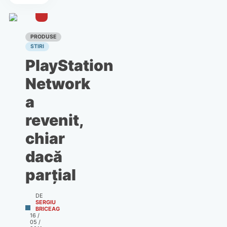
România
PRODUSE
STIRI
PlayStation
Network
a
revenit,
chiar
dacă
parţial
DE
SERGIU
BRICEAG
16 /
05 /