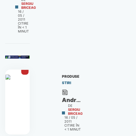
SERGIU
BRICEAG
16 /
05 /
2011
CITIRE
ÎN
< 1
MINUT
PRODUSE
STIRI
Android
DE
2.3
SERGIU
BRICEAG
soseşte
16 / 05 /
2011
pentru
CITIRE ÎN
Samsung
< 1
MINUT