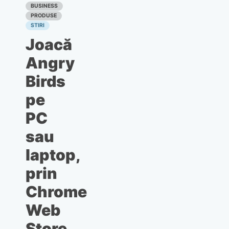
Albe a
BUSINESS
Muzeelor
PRODUSE
STIRI
Joacă
Angry
Birds
pe
PC
sau
laptop,
prin
Chrome
Web
Store