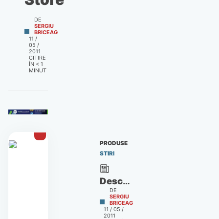
DE
SERGIU
BRICEAG
11 /
05 /
2011
CITIRE
ÎN
< 1
MINUT
PRODUSE
STIRI
Descoperă
DE
mai
SERGIU
BRICEAG
ușor
11 / 05 /
2011
cele