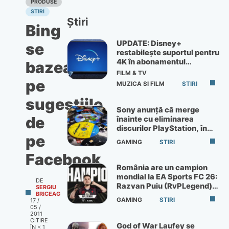
PRODUSE
STIRI
Știri
Bing
UPDATE: Disney+
se
restabilește suportul pentru
4K în abonamentul
bazează
Premium
FILM & TV
pe
MUZICA SI FILM
STIRI
sugestiile
Sony anunță că merge
de
înainte cu eliminarea
discurilor PlayStation, în
pe
ciuda protestelor
GAMING
STIRI
Facebook
România are un campion
mondial la EA Sports FC 26:
DE
Razvan Puiu (RvPLegend)
SERGIU
BRICEAG
câștigă turneul de la Paris
GAMING
STIRI
17 /
05 /
2011
CITIRE
God of War Laufey se
ÎN
< 1