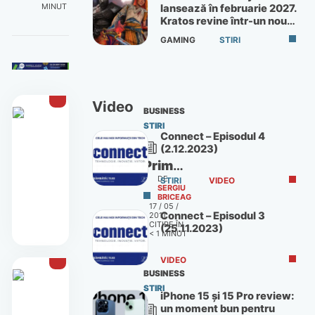
MINUT
lansează în februarie 2027.
Kratos revine într-un nou
God of War
GAMING
STIRI
Video
BUSINESS
STIRI
Connect – Episodul 4
(2.12.2023)
Primul
DE
Concept
STIRI
VIDEO
SERGIU
BRICEAG
Store
17 / 05 /
Connect – Episodul 3
2011
destinat
CITIRE ÎN
(25.11.2023)
jocurilor
< 1
MINUT
video
VIDEO
BUSINESS
STIRI
iPhone 15 și 15 Pro review:
un moment bun pentru