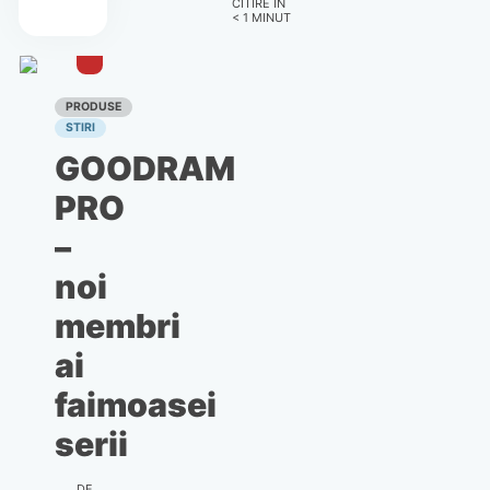
CITIRE ÎN
4S ?
< 1
MINUT
PRODUSE
STIRI
GOODRAM
PRO
–
noi
membri
ai
faimoasei
serii
DE