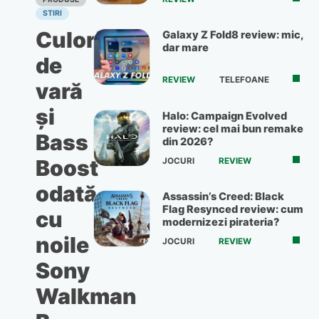
STIRI
Culori
Galaxy Z Fold8 review: mic,
dar mare
de
REVIEW
TELEFOANE
vară
şi
Halo: Campaign Evolved
review: cel mai bun remake
Bass
din 2026?
Boost
JOCURI
REVIEW
odată
Assassin’s Creed: Black
Flag Resynced review: cum
cu
modernizezi pirateria?
noile
JOCURI
REVIEW
Sony
Walkman