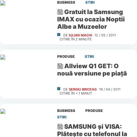
BUSINESS
STIRI
Gratuit la Samsung
IMAX cu ocazia Noptii
Albe a Muzeelor
DE
IULIAN MACHI
12 / 05 / 2011
CITIRE ÎN
2
MINUTE
PRODUSE
STIRI
Allview Q1 GET: O
nouă versiune pe piaţă
DE
SERGIU BRICEAG
19 / 04 / 2011
CITIRE ÎN
< 1
MINUT
BUSINESS
PRODUSE
STIRI
SAMSUNG şi VISA:
Plăteşte cu telefonul la