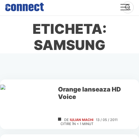
Skip
to
content
ETICHETA:
SAMSUNG
Orange lanseaza HD
Voice
DE
IULIAN MACHI
13 / 05 / 2011
CITIRE ÎN
< 1
MINUT