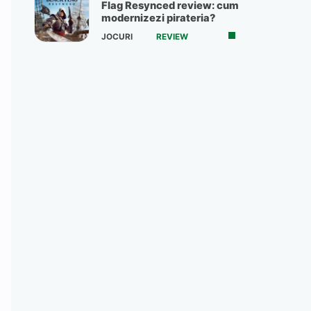
Flag Resynced review: cum
modernizezi pirateria?
JOCURI
REVIEW