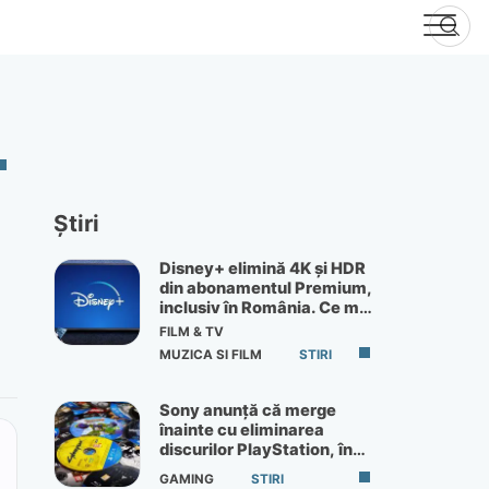
Știri
Disney+ elimină 4K și HDR
din abonamentul Premium,
inclusiv în România. Ce mai
primești de 60 lei pe lună
FILM & TV
MUZICA SI FILM
STIRI
Sony anunță că merge
înainte cu eliminarea
discurilor PlayStation, în
ciuda protestelor
GAMING
STIRI