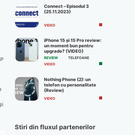
Connect – Episodul 3
(25.11.2023)
VIDEO
iPhone 15 și 15 Pro review:
un moment bun pentru
upgrade? (VIDEO)
REVIEW
TELEFOANE
MP
VIDEO
Nothing Phone (2): un
telefon cu personalitate
e
(Review)
VIDEO
și
Stiri din fluxul partenerilor