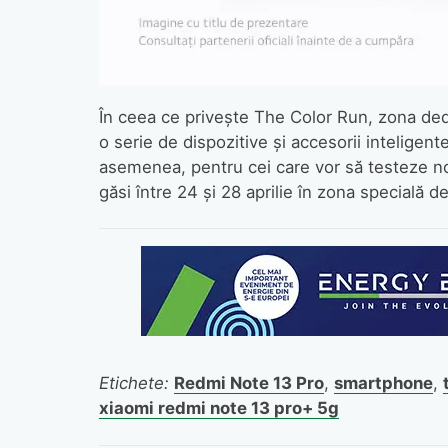
În ceea ce privește The Color Run, zona ded
o serie de dispozitive și accesorii inteligen
asemenea, pentru cei care vor să testeze n
găsi între 24 și 28 aprilie în zona specială 
Etichete:
Redmi Note 13 Pro
,
smartphone
,
xiaomi redmi note 13 pro+ 5g