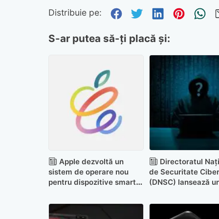
Distribuie pe Fa
Distribuie pe 
Distribuie
Distri
Tr
Distribuie pe:
S-ar putea să-ți placă și:
Apple dezvoltă un
Directoratul Naț
sistem de operare nou
de Securitate Cibe
pentru dispozitive smart
(DNSC) lansează u
home
sistem de Blacklist
să ne protejeze de s
false și țepe online