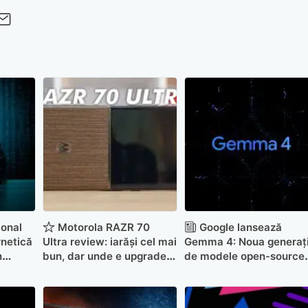
cebook
Twitter
 pe LinkedIn
buie pe Pinterest
imite prin whatsapp
Trimite pe Email
ional
Motorola RAZR 70
Google lansează
rnetică
Ultra review: iarăși cel mai
Gemma 4: Noua generaț
n
bun, dar unde e upgrade-
de modele open-source
 menit
ul?
pentru AI local
ite-uri