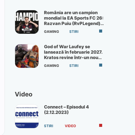
România are un campion
mondial la EA Sports FC 26:
Razvan Puiu (RvPLegend)
câștigă turneul de la Paris
GAMING
STIRI
God of War Laufey se
lansează în februarie 2027.
Kratos revine într-un nou
God of War
GAMING
STIRI
Video
Connect – Episodul 4
(2.12.2023)
STIRI
VIDEO