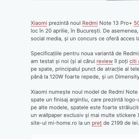
Xiaomi
prezintă noul
Redmi
Note 13 Pro+
5
loc în 20 aprilie, în București. De asemenea
social media, și un concurs ce oferă acces 
Specificațiile pentru noua variantă de Redm
am testat și noi (și al cărui
review
îl poți
citi 
pe spate, principalul punct de atracție al te
până la 120W foarte repede, și un Dimensity 
Xiaomi numește noul model de Redmi Note 13 
spate un finisaj argintiu, care prezintă logo-
pe alte modele, spatele este foarte strălucito
un wallpaper exclusiv și mai multe stickere 
site-ul mi-home.ro la un
preț
de 2199 de lei