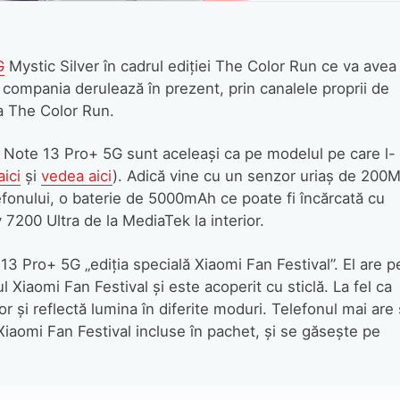
G
Mystic Silver în cadrul ediției The Color Run ce va avea
, compania derulează în prezent, prin canalele proprii de
la The Color Run.
i Note 13 Pro+ 5G sunt aceleași ca pe modelul pe care l-
aici
și
vedea aici
). Adică vine cu un senzor uriaș de 200
lefonului, o baterie de 5000mAh ce poate fi încărcată cu
7200 Ultra de la MediaTek la interior.
Pro+ 5G „ediția specială Xiaomi Fan Festival”. El are p
ul Xiaomi Fan Festival și este acoperit cu sticlă. La fel ca
r și reflectă lumina în diferite moduri. Telefonul mai are 
Xiaomi Fan Festival incluse în pachet, și se găsește pe
.