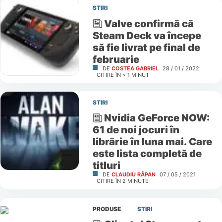
STIRI
Valve confirmă că
Steam Deck va începe
să fie livrat pe final de
februarie
DE
COSTEA GABRIEL
28 / 01 / 2022
CITIRE ÎN
< 1
MINUT
STIRI
Nvidia GeForce NOW:
61 de noi jocuri în
librărie în luna mai. Care
este lista completă de
titluri
DE
CLAUDIU RÂPAN
07 / 05 / 2021
CITIRE ÎN
2
MINUTE
PRODUSE
STIRI