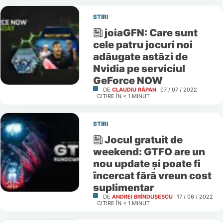
STIRI
joiaGFN: Care sunt
cele patru jocuri noi
adăugate astăzi de
Nvidia pe serviciul
GeForce NOW
DE
CLAUDIU RÂPAN
07 / 07 / 2022
CITIRE ÎN
< 1
MINUT
STIRI
Jocul gratuit de
weekend: GTFO are un
nou update și poate fi
încercat fără vreun cost
suplimentar
DE
ANDREI BRÎNDUȘESCU
17 / 06 / 2022
CITIRE ÎN
< 1
MINUT