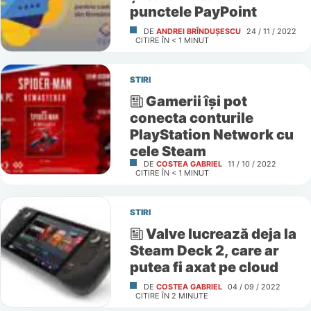
punctele PayPoint
DE
ANDREI BRÎNDUȘESCU
24 / 11 / 2022
CITIRE ÎN
< 1
MINUT
STIRI
Gamerii îşi pot
conecta conturile
PlayStation Network cu
cele Steam
DE
COSTEA GABRIEL
11 / 10 / 2022
CITIRE ÎN
< 1
MINUT
STIRI
Valve lucrează deja la
Steam Deck 2, care ar
putea fi axat pe cloud
DE
COSTEA GABRIEL
04 / 09 / 2022
CITIRE ÎN
2
MINUTE