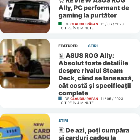
REVIEW ASUS ROG
Ally, PC performant de
gaming la purtător
DE
CLAUDIU RÂPAN
13 / 06 / 2023
CITIRE ÎN
8
MINUTE
FEATURED
STIRI
ASUS ROG Ally:
Absolut toate detaliile
despre rivalul Steam
Deck, când se lansează,
cât costă și specificații
complete
DE
CLAUDIU RÂPAN
11 / 05 / 2023
CITIRE ÎN
4
MINUTE
STIRI
De azi, poți cumpăra
și carduri cadou la